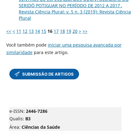
SERIDÓ POTIGUAR NO PERÍODO DE 2012 A 2017
,
Revista Ciência Plural: v. 5 n. 3 (2019): Revista Ciência
Plural
<<
<
11
12
13
14
15
16
17
18
19
20
>
>>
Você também pode
iniciar uma pesquisa avançada por
similaridade
para este artigo.
e-ISSN:
2446-7286
Qualis:
B3
Área:
Ciências da Saúde