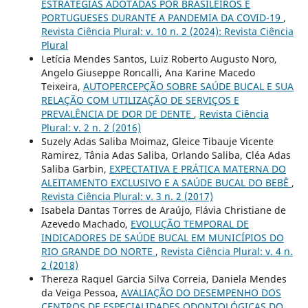
ESTRATÉGIAS ADOTADAS POR BRASILEIROS E
PORTUGUESES DURANTE A PANDEMIA DA COVID-19
,
Revista Ciência Plural: v. 10 n. 2 (2024): Revista Ciência
Plural
Letícia Mendes Santos, Luiz Roberto Augusto Noro,
Angelo Giuseppe Roncalli, Ana Karine Macedo
Teixeira,
AUTOPERCEPÇÃO SOBRE SAÚDE BUCAL E SUA
RELAÇÃO COM UTILIZAÇÃO DE SERVIÇOS E
PREVALÊNCIA DE DOR DE DENTE
,
Revista Ciência
Plural: v. 2 n. 2 (2016)
Suzely Adas Saliba Moimaz, Gleice Tibauje Vicente
Ramirez, Tânia Adas Saliba, Orlando Saliba, Cléa Adas
Saliba Garbin,
EXPECTATIVA E PRÁTICA MATERNA DO
ALEITAMENTO EXCLUSIVO E A SAÚDE BUCAL DO BEBÊ
,
Revista Ciência Plural: v. 3 n. 2 (2017)
Isabela Dantas Torres de Araújo, Flávia Christiane de
Azevedo Machado,
EVOLUÇÃO TEMPORAL DE
INDICADORES DE SAÚDE BUCAL EM MUNICÍPIOS DO
RIO GRANDE DO NORTE
,
Revista Ciência Plural: v. 4 n.
2 (2018)
Thereza Raquel Garcia Silva Correia, Daniela Mendes
da Veiga Pessoa,
AVALIAÇÃO DO DESEMPENHO DOS
CENTROS DE ESPECIALIDADES ODONTOLÓGICAS DO