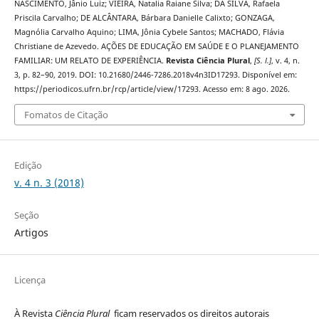
NASCIMENTO, Jânio Luiz; VIEIRA, Natalia Raiane Silva; DA SILVA, Rafaela
Priscila Carvalho; DE ALCÂNTARA, Bárbara Danielle Calixto; GONZAGA,
Magnólia Carvalho Aquino; LIMA, Jônia Cybele Santos; MACHADO, Flávia
Christiane de Azevedo. AÇÕES DE EDUCAÇÃO EM SAÚDE E O PLANEJAMENTO
FAMILIAR: UM RELATO DE EXPERIÊNCIA.
Revista Ciência Plural
,
[S. l.]
, v. 4, n.
3, p. 82–90, 2019. DOI: 10.21680/2446-7286.2018v4n3ID17293. Disponível em:
https://periodicos.ufrn.br/rcp/article/view/17293. Acesso em: 8 ago. 2026.
Fomatos de Citação
Edição
v. 4 n. 3 (2018)
Seção
Artigos
Licença
À Revista
Ciência Plural
ficam reservados os direitos autorais