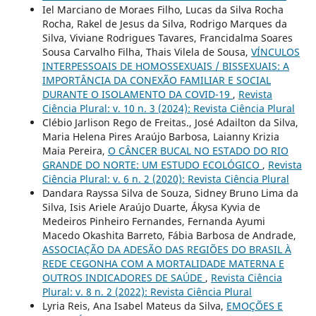
Iel Marciano de Moraes Filho, Lucas da Silva Rocha
Rocha, Rakel de Jesus da Silva, Rodrigo Marques da
Silva, Viviane Rodrigues Tavares, Francidalma Soares
Sousa Carvalho Filha, Thais Vilela de Sousa,
VÍNCULOS
INTERPESSOAIS DE HOMOSSEXUAIS / BISSEXUAIS: A
IMPORTÂNCIA DA CONEXÃO FAMILIAR E SOCIAL
DURANTE O ISOLAMENTO DA COVID-19
,
Revista
Ciência Plural: v. 10 n. 3 (2024): Revista Ciência Plural
Clébio Jarlison Rego de Freitas., José Adailton da Silva,
Maria Helena Pires Araújo Barbosa, Laianny Krizia
Maia Pereira,
O CÂNCER BUCAL NO ESTADO DO RIO
GRANDE DO NORTE: UM ESTUDO ECOLÓGICO
,
Revista
Ciência Plural: v. 6 n. 2 (2020): Revista Ciência Plural
Dandara Rayssa Silva de Souza, Sidney Bruno Lima da
Silva, Isis Ariele Araújo Duarte, Ákysa Kyvia de
Medeiros Pinheiro Fernandes, Fernanda Ayumi
Macedo Okashita Barreto, Fábia Barbosa de Andrade,
ASSOCIAÇÃO DA ADESÃO DAS REGIÕES DO BRASIL À
REDE CEGONHA COM A MORTALIDADE MATERNA E
OUTROS INDICADORES DE SAÚDE
,
Revista Ciência
Plural: v. 8 n. 2 (2022): Revista Ciência Plural
Lyria Reis, Ana Isabel Mateus da Silva,
EMOÇÕES E