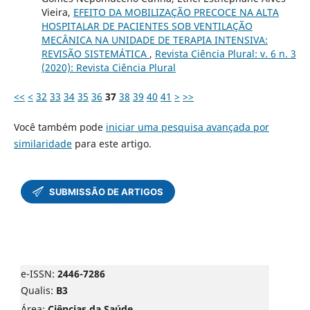
Vieira,
EFEITO DA MOBILIZAÇÃO PRECOCE NA ALTA
HOSPITALAR DE PACIENTES SOB VENTILAÇÃO
MECÂNICA NA UNIDADE DE TERAPIA INTENSIVA:
REVISÃO SISTEMÁTICA
,
Revista Ciência Plural: v. 6 n. 3
(2020): Revista Ciência Plural
<<
<
32
33
34
35
36
37
38
39
40
41
>
>>
Você também pode
iniciar uma pesquisa avançada por
similaridade
para este artigo.
e-ISSN:
2446-7286
Qualis:
B3
Área:
Ciências da Saúde