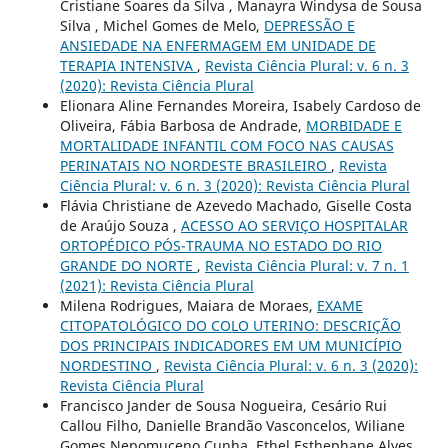
Cristiane Soares da Silva , Manayra Windysa de Sousa
Silva , Michel Gomes de Melo,
DEPRESSÃO E
ANSIEDADE NA ENFERMAGEM EM UNIDADE DE
TERAPIA INTENSIVA
,
Revista Ciência Plural: v. 6 n. 3
(2020): Revista Ciência Plural
Elionara Aline Fernandes Moreira, Isabely Cardoso de
Oliveira, Fábia Barbosa de Andrade,
MORBIDADE E
MORTALIDADE INFANTIL COM FOCO NAS CAUSAS
PERINATAIS NO NORDESTE BRASILEIRO
,
Revista
Ciência Plural: v. 6 n. 3 (2020): Revista Ciência Plural
Flávia Christiane de Azevedo Machado, Giselle Costa
de Araújo Souza ,
ACESSO AO SERVIÇO HOSPITALAR
ORTOPÉDICO PÓS-TRAUMA NO ESTADO DO RIO
GRANDE DO NORTE
,
Revista Ciência Plural: v. 7 n. 1
(2021): Revista Ciência Plural
Milena Rodrigues, Maiara de Moraes,
EXAME
CITOPATOLÓGICO DO COLO UTERINO: DESCRIÇÃO
DOS PRINCIPAIS INDICADORES EM UM MUNICÍPIO
NORDESTINO
,
Revista Ciência Plural: v. 6 n. 3 (2020):
Revista Ciência Plural
Francisco Jander de Sousa Nogueira, Cesário Rui
Callou Filho, Danielle Brandão Vasconcelos, Wiliane
Gomes Nepomuceno Cunha, Ethel Esthephane Alves