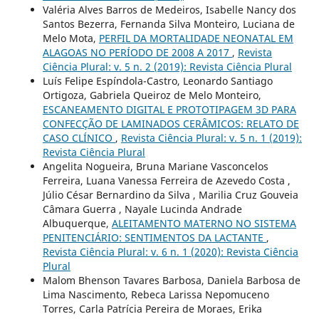
Valéria Alves Barros de Medeiros, Isabelle Nancy dos
Santos Bezerra, Fernanda Silva Monteiro, Luciana de
Melo Mota,
PERFIL DA MORTALIDADE NEONATAL EM
ALAGOAS NO PERÍODO DE 2008 A 2017
,
Revista
Ciência Plural: v. 5 n. 2 (2019): Revista Ciência Plural
Luís Felipe Espíndola-Castro, Leonardo Santiago
Ortigoza, Gabriela Queiroz de Melo Monteiro,
ESCANEAMENTO DIGITAL E PROTOTIPAGEM 3D PARA
CONFECÇÃO DE LAMINADOS CERÂMICOS: RELATO DE
CASO CLÍNICO
,
Revista Ciência Plural: v. 5 n. 1 (2019):
Revista Ciência Plural
Angelita Nogueira, Bruna Mariane Vasconcelos
Ferreira, Luana Vanessa Ferreira de Azevedo Costa ,
Júlio César Bernardino da Silva , Marilia Cruz Gouveia
Câmara Guerra , Nayale Lucinda Andrade
Albuquerque,
ALEITAMENTO MATERNO NO SISTEMA
PENITENCIÁRIO: SENTIMENTOS DA LACTANTE
,
Revista Ciência Plural: v. 6 n. 1 (2020): Revista Ciência
Plural
Malom Bhenson Tavares Barbosa, Daniela Barbosa de
Lima Nascimento, Rebeca Larissa Nepomuceno
Torres, Carla Patrícia Pereira de Moraes, Erika