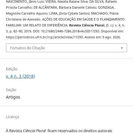
NASCIMENTO, Jânio Luiz; VIEIRA, Natalia Raiane Silva; DA SILVA, Rafaela
Priscila Carvalho; DE ALCÂNTARA, Bárbara Danielle Calixto; GONZAGA,
Magnólia Carvalho Aquino; LIMA, Jônia Cybele Santos; MACHADO, Flávia
Christiane de Azevedo. AÇÕES DE EDUCAÇÃO EM SAÚDE E O PLANEJAMENTO
FAMILIAR: UM RELATO DE EXPERIÊNCIA.
Revista Ciência Plural
,
[S. l.]
, v. 4, n.
3, p. 82–90, 2019. DOI: 10.21680/2446-7286.2018v4n3ID17293. Disponível em:
https://periodicos.ufrn.br/rcp/article/view/17293. Acesso em: 9 ago. 2026.
Fomatos de Citação
Edição
v. 4 n. 3 (2018)
Seção
Artigos
Licença
À Revista
Ciência Plural
ficam reservados os direitos autorais