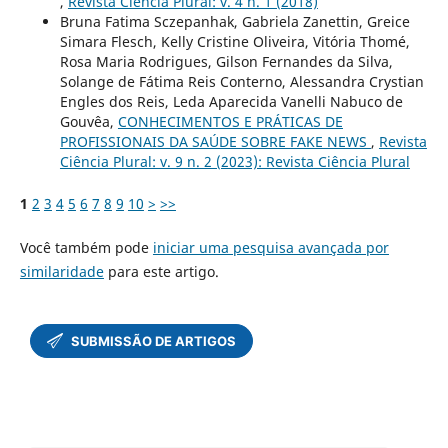
,
Revista Ciência Plural: v. 4 n. 1 (2018)
Bruna Fatima Sczepanhak, Gabriela Zanettin, Greice
Simara Flesch, Kelly Cristine Oliveira, Vitória Thomé,
Rosa Maria Rodrigues, Gilson Fernandes da Silva,
Solange de Fátima Reis Conterno, Alessandra Crystian
Engles dos Reis, Leda Aparecida Vanelli Nabuco de
Gouvêa,
CONHECIMENTOS E PRÁTICAS DE
PROFISSIONAIS DA SAÚDE SOBRE FAKE NEWS
,
Revista
Ciência Plural: v. 9 n. 2 (2023): Revista Ciência Plural
1
2
3
4
5
6
7
8
9
10
>
>>
Você também pode
iniciar uma pesquisa avançada por
similaridade
para este artigo.