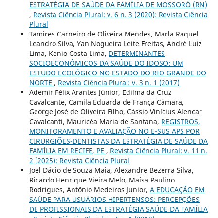
ESTRATÉGIA DE SAÚDE DA FAMÍLIA DE MOSSORÓ (RN)
,
Revista Ciência Plural: v. 6 n. 3 (2020): Revista Ciência
Plural
Tamires Carneiro de Oliveira Mendes, Marla Raquel
Leandro Silva, Yan Nogueira Leite Freitas, André Luiz
Lima, Kenio Costa Lima,
DETERMINANTES
SOCIOECONÔMICOS DA SAÚDE DO IDOSO: UM
ESTUDO ECOLÓGICO NO ESTADO DO RIO GRANDE DO
NORTE
,
Revista Ciência Plural: v. 3 n. 1 (2017)
Ademir Félix Arantes Júnior, Edilma da Cruz
Cavalcante, Camila Eduarda de França Câmara,
George José de Oliveira Filho, Cássio Vinícius Alencar
Cavalcanti, Mauricéa Maria de Santana,
REGISTROS,
MONITORAMENTO E AVALIAÇÃO NO E-SUS APS POR
CIRURGIÕES-DENTISTAS DA ESTRATÉGIA DE SAÚDE DA
FAMÍLIA EM RECIFE, PE
,
Revista Ciência Plural: v. 11 n.
2 (2025): Revista Ciência Plural
Joel Dácio de Souza Maia, Alexandre Bezerra Silva,
Ricardo Henrique Vieira Melo, Maísa Paulino
Rodrigues, Antônio Medeiros Junior,
A EDUCAÇÃO EM
SAÚDE PARA USUÁRIOS HIPERTENSOS: PERCEPÇÕES
DE PROFISSIONAIS DA ESTRATÉGIA SAÚDE DA FAMÍLIA