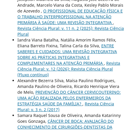
Andrade, Marcelo Viana da Costa, Kesley Pablo Morais
de Azevedo ,
O PROFISSIONAL DE EDUCAÇÃO FÍSICA E
O TRABALHO INTERPROFISSIONAL NA ATENÇÃO
PRIMÁRIA À SAÚDE: UMA REVISÃO INTEGRATIVA
,
Revista Ciência Plural: v. 11 n. 2 (2025): Revista Ciência
Plural
Iandra Viana Batalha, Natália Amorim Ramos Félix,
Eliana Barreto Fixina, Talina Carla da Silva,
ENTRE
SABERES E CUIDADOS: UMA REVISÃO INTEGRATIVA
SOBRE AS PRÁTICAS INTEGRATIVAS E
COMPLEMENTARES NA ATENÇÃO PRIMÁRIA
,
Revista
Ciência Plural: v. 12 (2026): Revista Ciência Plural
(Fluxo contínuo)
Alexandre Bezerra Silva, Maísa Paulino Rodrigues,
Amanda Paulino de Oliveira, Ricardo Henrique Viera
de Melo,
PREVENÇÃO DO CÂNCER CERVICOUTERINO:
UMA AÇÃO REALIZADA PELOS ENFERMEIROS DA
ESTRATÉGIA SAÚDE DA FAMÍLIA?
,
Revista Ciência
Plural: v. 3 n. 2 (2017)
Samara Raquel Sousa de Oliveira, Amanda Katarinny
Goes Gonzaga,
CÂNCER DE BOCA: AVALIAÇÃO DO
CONHECIMENTO DE CIRURGIÕES-DENTISTAS DA