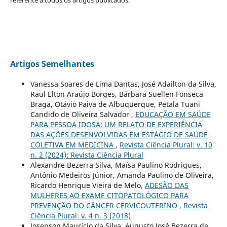
Artigos Semelhantes
Vanessa Soares de Lima Dantas, José Adailton da Silva,
Raul Elton Araújo Borges, Bárbara Suellen Fonseca
Braga, Otávio Paiva de Albuquerque, Petala Tuani
Candido de Oliveira Salvador ,
EDUCAÇÃO EM SAÚDE
PARA PESSOA IDOSA: UM RELATO DE EXPERIÊNCIA
DAS AÇÕES DESENVOLVIDAS EM ESTÁGIO DE SAÚDE
COLETIVA EM MEDICINA
,
Revista Ciência Plural: v. 10
n. 2 (2024): Revista Ciência Plural
Alexandre Bezerra Silva, Maísa Paulino Rodrigues,
Antônio Medeiros Júnior, Amanda Paulino de Oliveira,
Ricardo Henrique Vieira de Melo,
ADESÃO DAS
MULHERES AO EXAME CITOPATOLÓGICO PARA
PREVENÇÃO DO CÂNCER CERVICOUTERINO
,
Revista
Ciência Plural: v. 4 n. 3 (2018)
Josepson Maurício da Silva, Augusto José Bezerra de