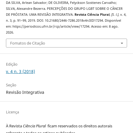
DA SILVA, Arlean Salvador; DE OLIVEIRA, Felyckson Sosttenes Carvalho;
SILVA, Alexandre Bezerra. PERCEPÇÕES DO GRUPO LGBT SOBRE O CÂNCER
DE PRÓSTATA: UMA REVISÃO INTEGRATIVA.
Revista Ciência Plural
,
[S. l.]
, v. 4,
n. 3, p. 91–99, 2019. DOI: 10.21680/2446-7286.2018v4n3ID17294. Disponível
em: https://periodicos.ufrn.br/rcp/article/view/17294. Acesso em: 8 ago.
2026.
Fomatos de Citação
Edição
v. 4 n. 3 (2018)
Seção
Revisão Integrativa
Licença
À Revista
Ciência Plural
ficam reservados os direitos autorais
referente a todos os artigos publicados.