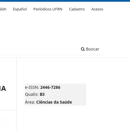
lish
Español
Periódicos UFRN
Cadastro
Acesso
Buscar
MA
e-ISSN:
2446-7286
Qualis:
B3
Área:
Ciências da Saúde