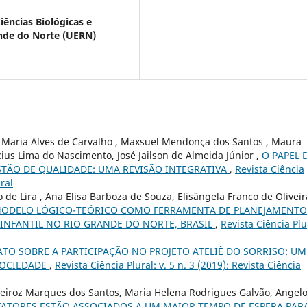
ências Biológicas e
nde do Norte (UERN)
ra Maria Alves de Carvalho , Maxsuel Mendonça dos Santos , Maura
ius Lima do Nascimento, José Jailson de Almeida Júnior ,
O PAPEL 
TÃO DE QUALIDADE: UMA REVISÃO INTEGRATIVA
,
Revista Ciência
ural
o de Lira , Ana Elisa Barboza de Souza, Elisângela Franco de Oliveir
ODELO LÓGICO-TEÓRICO COMO FERRAMENTA DE PLANEJAMENTO
INFANTIL NO RIO GRANDE DO NORTE, BRASIL
,
Revista Ciência Plu
TO SOBRE A PARTICIPAÇÃO NO PROJETO ATELIÊ DO SORRISO: UM
SOCIEDADE
,
Revista Ciência Plural: v. 5 n. 3 (2019): Revista Ciência
eiroz Marques dos Santos, Maria Helena Rodrigues Galvão, Angel
FATORES ESTÃO ASSOCIADOS A UM MAIOR TEMPO DE ESPERA PAR