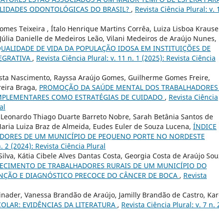
LIDADES ODONTOLÓGICAS DO BRASIL?
,
Revista Ciência Plural: v. 
omes Teixeira , Ítalo Henrique Martins Corrêa, Luiza Lisboa Krause
 Júlia Danielle de Medeiros Leão, Vilani Medeiros de Araújo Nunes,
ALIDADE DE VIDA DA POPULAÇÃO IDOSA EM INSTITUIÇÕES DE
EGRATIVA
,
Revista Ciência Plural: v. 11 n. 1 (2025): Revista Ciência
 Costa Nascimento, Rayssa Araújo Gomes, Guilherme Gomes Freire,
reira Braga,
PROMOÇÃO DA SAÚDE MENTAL DOS TRABALHADORES
COMPLEMENTARES COMO ESTRATÉGIAS DE CUIDADO
,
Revista Ciência
al
a, Leonardo Thiago Duarte Barreto Nobre, Sarah Betânia Santos de
Maria Luiza Braz de Almeida, Eudes Euler de Souza Lucena,
ÍNDICE
DORES DE UM MUNICÍPIO DE PEQUENO PORTE NO NORDESTE
n. 2 (2024): Revista Ciência Plural
ilva, Kátia Cibele Alves Dantas Costa, Georgia Costa de Araújo Sou
ECIMENTO DE TRABALHADORES RURAIS DE UM MUNICÍPIO DO
ENÇÃO E DIAGNÓSTICO PRECOCE DO CÂNCER DE BOCA
,
Revista
binader, Vanessa Brandão de Araújo, Jamilly Brandão de Castro, Ka
COLAR: EVIDÊNCIAS DA LITERATURA
,
Revista Ciência Plural: v. 7 n. 