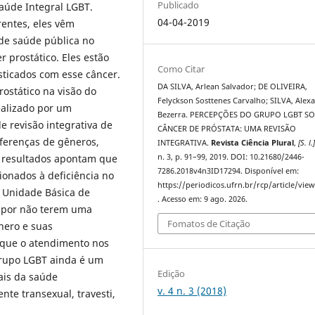
Publicado
Saúde Integral LGBT.
04-04-2019
entes, eles vêm
s de saúde pública no
r prostático. Eles estão
Como Citar
sticados com esse câncer.
DA SILVA, Arlean Salvador; DE OLIVEIRA,
ostático na visão do
Felyckson Sosttenes Carvalho; SILVA, Alex
ealizado por um
Bezerra. PERCEPÇÕES DO GRUPO LGBT S
e revisão integrativa de
CÂNCER DE PRÓSTATA: UMA REVISÃO
iferenças de gêneros,
INTEGRATIVA.
Revista Ciência Plural
,
[S. l.
n. 3, p. 91–99, 2019. DOI: 10.21680/2446-
 resultados apontam que
7286.2018v4n3ID17294. Disponível em:
ionados à deficiência no
https://periodicos.ufrn.br/rcp/article/vie
 Unidade Básica de
. Acesso em: 9 ago. 2026.
 por não terem uma
Fomatos de Citação
nero e suas
r que o atendimento nos
grupo LGBT ainda é um
Edição
nais da saúde
v. 4 n. 3 (2018)
nte transexual, travesti,