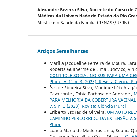
Alexandre Bezerra Silva,
Docente do Curso de Ci
Médicas da Universidade do Estado do Rio Gra
Mestre em Saúde da Família (RENASF/UFRN).
Artigos Semelhantes
Marília Jacqueline Ferreira de Moura, La
Roberta Guilherme de Lima Ludovico, Viníc
CONTROLE SOCIAL NO SUS PARA UMA GES
Plural: v. 11 n. 3 (2025): Revista Ciência Pl
Ísis de Siqueira Silva, Monique Léia Aragã
Cavalcante , Fábia Barbosa de Andrade ,
M
PARA MELHORIA DA COBERTURA VACINAL 
v. 9 n. 3 (2023): Revista Ciência Plural
Eriberto Esdras de Oliveira,
UM AUTO RELA
CAMINHO PERCORRIDO DA EXTENSÃO À 
Plural
Luana Maria de Medeiros Lima, Sophia Qu
Giuseppe Roncalli da Costa Oliveira,
QUE 