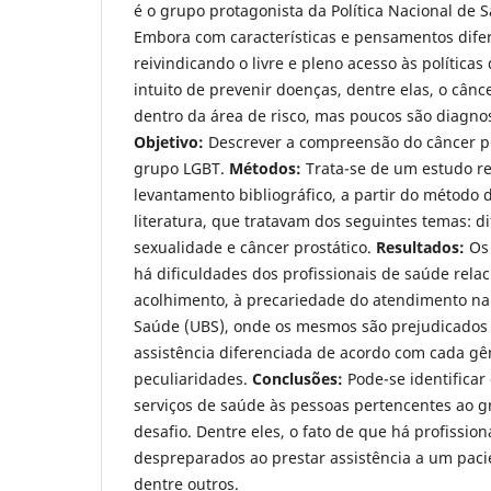
é o grupo protagonista da Política Nacional de 
Embora com características e pensamentos difer
reivindicando o livre e pleno acesso às política
intuito de prevenir doenças, dentre elas, o cânce
dentro da área de risco, mas poucos são diagno
Objetivo:
Descrever a compreensão do câncer pr
grupo LGBT.
Métodos:
Trata-se de um estudo r
levantamento bibliográfico, a partir do método d
literatura, que tratavam dos seguintes temas: d
sexualidade e câncer prostático.
Resultados:
Os
há dificuldades dos profissionais de saúde relac
acolhimento, à precariedade do atendimento na
Saúde (UBS), onde os mesmos são prejudicados
assistência diferenciada de acordo com cada gê
peculiaridades.
Conclusões:
Pode-se identifica
serviços de saúde às pessoas pertencentes ao 
desafio. Dentre eles, o fato de que há profissio
despreparados ao prestar assistência a um pacie
dentre outros.