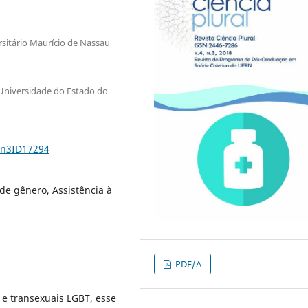
itário Maurício de Nassau
 Universidade do Estado do
4n3ID17294
de gênero, Assistência à
PDF/A
s e transexuais LGBT, esse