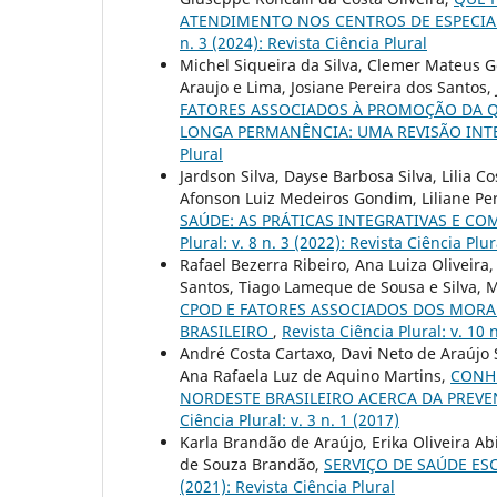
ATENDIMENTO NOS CENTROS DE ESPECIA
n. 3 (2024): Revista Ciência Plural
Michel Siqueira da Silva, Clemer Mateus G
Araujo e Lima, Josiane Pereira dos Santos,
FATORES ASSOCIADOS À PROMOÇÃO DA QU
LONGA PERMANÊNCIA: UMA REVISÃO INT
Plural
Jardson Silva, Dayse Barbosa Silva, Lilia
Afonson Luiz Medeiros Gondim, Liliane Pe
SAÚDE: AS PRÁTICAS INTEGRATIVAS E 
Plural: v. 8 n. 3 (2022): Revista Ciência Plur
Rafael Bezerra Ribeiro, Ana Luiza Oliveir
Santos, Tiago Lameque de Sousa e Silva, 
CPOD E FATORES ASSOCIADOS DOS MORA
BRASILEIRO
,
Revista Ciência Plural: v. 10 
André Costa Cartaxo, Davi Neto de Araújo S
Ana Rafaela Luz de Aquino Martins,
CONH
NORDESTE BRASILEIRO ACERCA DA PREV
Ciência Plural: v. 3 n. 1 (2017)
Karla Brandão de Araújo, Erika Oliveira A
de Souza Brandão,
SERVIÇO DE SAÚDE ES
(2021): Revista Ciência Plural