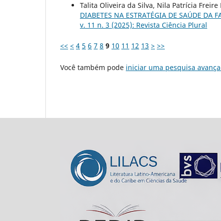
Talita Oliveira da Silva, Nila Patrícia Frei
DIABETES NA ESTRATÉGIA DE SAÚDE DA F
v. 11 n. 3 (2025): Revista Ciência Plural
<<
<
4
5
6
7
8
9
10
11
12
13
>
>>
Você também pode
iniciar uma pesquisa avança