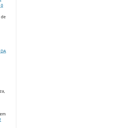
10
 de
 DA
za,
rem
2