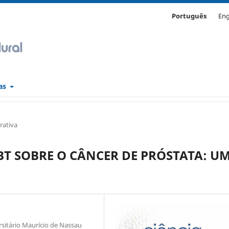
Português
Eng
cas
rativa
BT SOBRE O CÂNCER DE PRÓSTATA: U
itário Maurício de Nassau