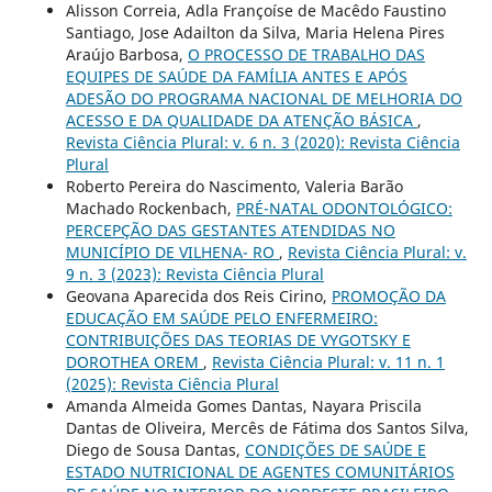
Alisson Correia, Adla Françoíse de Macêdo Faustino
Santiago, Jose Adailton da Silva, Maria Helena Pires
Araújo Barbosa,
O PROCESSO DE TRABALHO DAS
EQUIPES DE SAÚDE DA FAMÍLIA ANTES E APÓS
ADESÃO DO PROGRAMA NACIONAL DE MELHORIA DO
ACESSO E DA QUALIDADE DA ATENÇÃO BÁSICA
,
Revista Ciência Plural: v. 6 n. 3 (2020): Revista Ciência
Plural
Roberto Pereira do Nascimento, Valeria Barão
Machado Rockenbach,
PRÉ-NATAL ODONTOLÓGICO:
PERCEPÇÃO DAS GESTANTES ATENDIDAS NO
MUNICÍPIO DE VILHENA- RO
,
Revista Ciência Plural: v.
9 n. 3 (2023): Revista Ciência Plural
Geovana Aparecida dos Reis Cirino,
PROMOÇÃO DA
EDUCAÇÃO EM SAÚDE PELO ENFERMEIRO:
CONTRIBUIÇÕES DAS TEORIAS DE VYGOTSKY E
DOROTHEA OREM
,
Revista Ciência Plural: v. 11 n. 1
(2025): Revista Ciência Plural
Amanda Almeida Gomes Dantas, Nayara Priscila
Dantas de Oliveira, Mercês de Fátima dos Santos Silva,
Diego de Sousa Dantas,
CONDIÇÕES DE SAÚDE E
ESTADO NUTRICIONAL DE AGENTES COMUNITÁRIOS