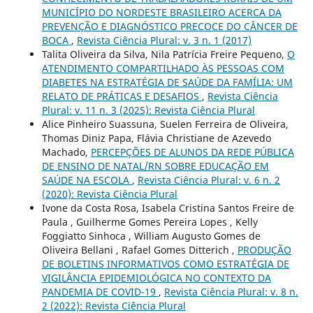
MUNICÍPIO DO NORDESTE BRASILEIRO ACERCA DA
PREVENÇÃO E DIAGNÓSTICO PRECOCE DO CÂNCER DE
BOCA
,
Revista Ciência Plural: v. 3 n. 1 (2017)
Talita Oliveira da Silva, Nila Patrícia Freire Pequeno,
O
ATENDIMENTO COMPARTILHADO ÀS PESSOAS COM
DIABETES NA ESTRATÉGIA DE SAÚDE DA FAMÍLIA: UM
RELATO DE PRÁTICAS E DESAFIOS
,
Revista Ciência
Plural: v. 11 n. 3 (2025): Revista Ciência Plural
Alice Pinheiro Suassuna, Suelen Ferreira de Oliveira,
Thomas Diniz Papa, Flávia Christiane de Azevedo
Machado,
PERCEPÇÕES DE ALUNOS DA REDE PÚBLICA
DE ENSINO DE NATAL/RN SOBRE EDUCAÇÃO EM
SAÚDE NA ESCOLA
,
Revista Ciência Plural: v. 6 n. 2
(2020): Revista Ciência Plural
Ivone da Costa Rosa, Isabela Cristina Santos Freire de
Paula , Guilherme Gomes Pereira Lopes , Kelly
Foggiatto Sinhoca , William Augusto Gomes de
Oliveira Bellani , Rafael Gomes Ditterich ,
PRODUÇÃO
DE BOLETINS INFORMATIVOS COMO ESTRATÉGIA DE
VIGILÂNCIA EPIDEMIOLÓGICA NO CONTEXTO DA
PANDEMIA DE COVID-19
,
Revista Ciência Plural: v. 8 n.
2 (2022): Revista Ciência Plural