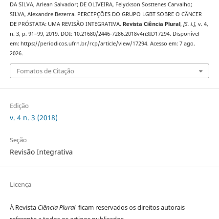
DA SILVA, Arlean Salvador; DE OLIVEIRA, Felyckson Sosttenes Carvalho;
SILVA, Alexandre Bezerra. PERCEPÇÕES DO GRUPO LGBT SOBRE O CÂNCER
DE PRÓSTATA: UMA REVISÃO INTEGRATIVA.
Revista Ciência Plural
,
[S. l.]
, v. 4,
n. 3, p. 91–99, 2019. DOI: 10.21680/2446-7286.2018v4n3ID17294. Disponível
em: https://periodicos.ufrn.br/rcp/article/view/17294. Acesso em: 7 ago.
2026.
Fomatos de Citação
Edição
v. 4 n. 3 (2018)
Seção
Revisão Integrativa
Licença
À Revista
Ciência Plural
ficam reservados os direitos autorais
referente a todos os artigos publicados.