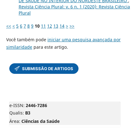
DE SAÚDE NO INTERIOR DO NORDESTE BRASILEIRO
,
Revista Ciência Plural: v. 6 n. 1 (2020): Revista Ciência
Plural
<<
<
5
6
7
8
9
10
11
12
13
14
>
>>
Você também pode
iniciar uma pesquisa avançada por
similaridade
para este artigo.
e-ISSN:
2446-7286
Qualis:
B3
Área:
Ciências da Saúde