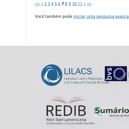
<<
<
2
3
4
5
6
7
8
9
10
11
>
>>
Você também pode
iniciar uma pesquisa avança