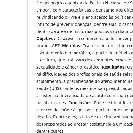
é o grupo protagonista da Política Nacional de 
Embora com características e pensamentos difer
reivindicando o livre e pleno acesso às política
intuito de prevenir doenças, dentre elas, o cânce
dentro da área de risco, mas poucos são diagno
Objetivo:
Descrever a compreensão do câncer pr
grupo LGBT.
Métodos:
Trata-se de um estudo r
levantamento bibliográfico, a partir do método d
literatura, que tratavam dos seguintes temas: d
sexualidade e câncer prostático.
Resultados:
Os
há dificuldades dos profissionais de saúde relac
acolhimento, à precariedade do atendimento na
Saúde (UBS), onde os mesmos são prejudicados
assistência diferenciada de acordo com cada gê
peculiaridades.
Conclusões:
Pode-se identifica
serviços de saúde às pessoas pertencentes ao 
desafio. Dentre eles, o fato de que há profissio
despreparados ao prestar assistência a um pacie
dentre outros.