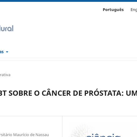
Português
Eng
cas
rativa
BT SOBRE O CÂNCER DE PRÓSTATA: U
itário Maurício de Nassau