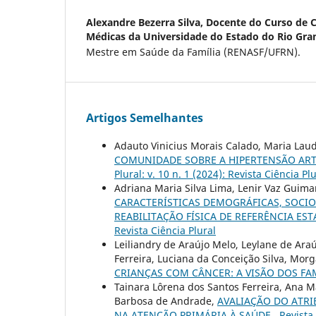
Alexandre Bezerra Silva,
Docente do Curso de Ci
Médicas da Universidade do Estado do Rio Gra
Mestre em Saúde da Família (RENASF/UFRN).
Artigos Semelhantes
Adauto Vinicius Morais Calado, Maria Lau
COMUNIDADE SOBRE A HIPERTENSÃO ARTE
Plural: v. 10 n. 1 (2024): Revista Ciência Pl
Adriana Maria Silva Lima, Lenir Vaz Guimar
CARACTERÍSTICAS DEMOGRÁFICAS, SOCI
REABILITAÇÃO FÍSICA DE REFERÊNCIA ES
Revista Ciência Plural
Leiliandry de Araújo Melo, Leylane de Ar
Ferreira, Luciana da Conceição Silva, Mor
CRIANÇAS COM CÂNCER: A VISÃO DOS FA
Tainara Lôrena dos Santos Ferreira, Ana M
Barbosa de Andrade,
AVALIAÇÃO DO ATR
NA ATENÇÃO PRIMÁRIA À SAÚDE
,
Revista 