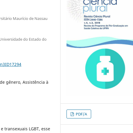
itário Maurício de Nassau
 Universidade do Estado do
4n3ID17294
de gênero, Assistência à
PDF/A
s e transexuais LGBT, esse