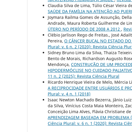
Claudia Silva de Lima, Túlio César Vieira d
SAÚDE DA FAMÍLIA NA ATENÇÃO AO PUE
Joymara Railma Gomes de Assunção, Dellani
Andrade, Maura Roberta Guilherme de Li
ÚTERO NO PERÍODO DE 2008 A 2012
,
Revi
Clébio Jarlison Rego de Freitas., José Adai
Pereira,
O CÂNCER BUCAL NO ESTADO DO
Plural: v. 6 n. 2 (2020): Revista Ciência Plur
Sidney Bruno Lima da Silva, Thaiza Teixeir
Bento de Morais, Richardson Augusto Rose
Mendonça,
CONSTRUÇÃO DE UM PROCEDI
HIPODERMÓCLISE NO CUIDADO PALIATIVO
11 n. 2 (2025): Revista Ciência Plural
Ricardo Henrique Vieira de Melo, Mércia L
A RECIPROCIDADE ENTRE USUÁRIOS E PRO
Plural: v. 4 n. 1 (2018)
Isaac Newton Machado Bezerra, Jânio Luiz d
da Silva, Vinícius Costa Maia Monteiro, Z
Conceição Lima Alves, Flávia Christiane d
APRENDIZAGEM BASEADA EM PROBLEMA (
Ciência Plural: v. 6 n. 1 (2020): Revista Ciê