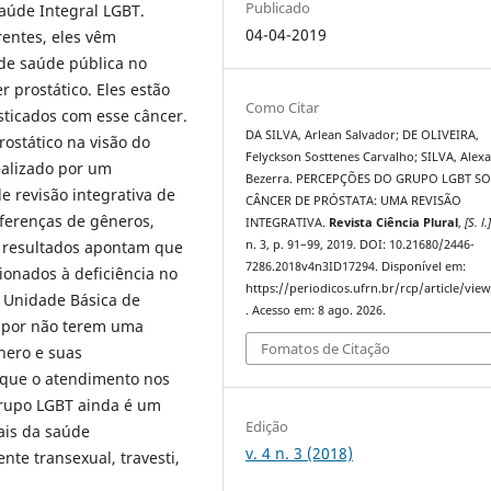
Publicado
Saúde Integral LGBT.
04-04-2019
entes, eles vêm
s de saúde pública no
r prostático. Eles estão
Como Citar
sticados com esse câncer.
DA SILVA, Arlean Salvador; DE OLIVEIRA,
ostático na visão do
Felyckson Sosttenes Carvalho; SILVA, Alex
ealizado por um
Bezerra. PERCEPÇÕES DO GRUPO LGBT S
e revisão integrativa de
CÂNCER DE PRÓSTATA: UMA REVISÃO
iferenças de gêneros,
INTEGRATIVA.
Revista Ciência Plural
,
[S. l.
n. 3, p. 91–99, 2019. DOI: 10.21680/2446-
 resultados apontam que
7286.2018v4n3ID17294. Disponível em:
ionados à deficiência no
https://periodicos.ufrn.br/rcp/article/vie
 Unidade Básica de
. Acesso em: 8 ago. 2026.
 por não terem uma
Fomatos de Citação
nero e suas
r que o atendimento nos
grupo LGBT ainda é um
Edição
nais da saúde
v. 4 n. 3 (2018)
nte transexual, travesti,