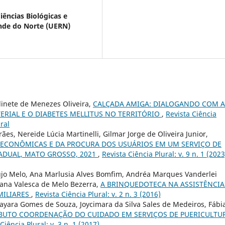
ências Biológicas e
nde do Norte (UERN)
dinete de Menezes Oliveira,
CALÇADA AMIGA: DIALOGANDO COM A
RIAL E O DIABETES MELLITUS NO TERRITÓRIO
,
Revista Ciência
ural
ães, Nereide Lúcia Martinelli, Gilmar Jorge de Oliveira Junior,
OECONÔMICAS E DA PROCURA DOS USUÁRIOS EM UM SERVIÇO DE
TADUAL, MATO GROSSO, 2021
,
Revista Ciência Plural: v. 9 n. 1 (2023
aújo Melo, Ana Marlusia Alves Bomfim, Andréa Marques Vanderlei
gana Valesca de Melo Bezerra,
A BRINQUEDOTECA NA ASSISTÊNCIA
MILIARES
,
Revista Ciência Plural: v. 2 n. 3 (2016)
ayara Gomes de Souza, Joycimara da Silva Sales de Medeiros, Fábi
IBUTO COORDENAÇÃO DO CUIDADO EM SERVIÇOS DE PUERICULTU
Ciência Plural: v. 3 n. 1 (2017)