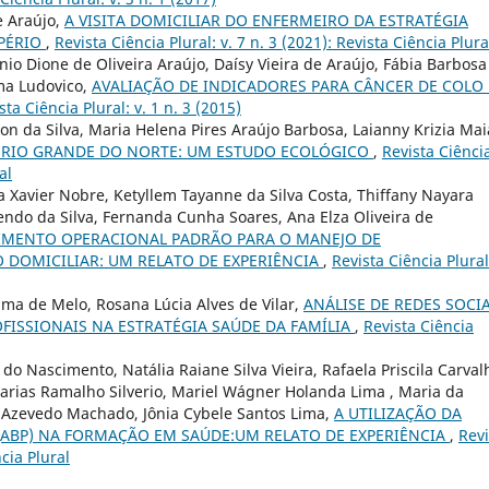
e Araújo,
A VISITA DOMICILIAR DO ENFERMEIRO DA ESTRATÉGIA
RPÉRIO
,
Revista Ciência Plural: v. 7 n. 3 (2021): Revista Ciência Plura
o Dione de Oliveira Araújo, Daísy Vieira de Araújo, Fábia Barbosa
ma Ludovico,
AVALIAÇÃO DE INDICADORES PARA CÂNCER DE COLO
sta Ciência Plural: v. 1 n. 3 (2015)
lton da Silva, Maria Helena Pires Araújo Barbosa, Laianny Krizia Mai
 RIO GRANDE DO NORTE: UM ESTUDO ECOLÓGICO
,
Revista Ciênci
al
a Xavier Nobre, Ketyllem Tayanne da Silva Costa, Thiffany Nayara
ndo da Silva, Fernanda Cunha Soares, Ana Elza Oliveira de
MENTO OPERACIONAL PADRÃO PARA O MANEJO DE
 DOMICILIAR: UM RELATO DE EXPERIÊNCIA
,
Revista Ciência Plural
ima de Melo, Rosana Lúcia Alves de Vilar,
ANÁLISE DE REDES SOCIA
FISSIONAIS NA ESTRATÉGIA SAÚDE DA FAMÍLIA
,
Revista Ciência
o Nascimento, Natália Raiane Silva Vieira, Rafaela Priscila Carval
acarias Ramalho Silverio, Mariel Wágner Holanda Lima , Maria da
e Azevedo Machado, Jônia Cybele Santos Lima,
A UTILIZAÇÃO DA
ABP) NA FORMAÇÃO EM SAÚDE:UM RELATO DE EXPERIÊNCIA
,
Revi
ncia Plural