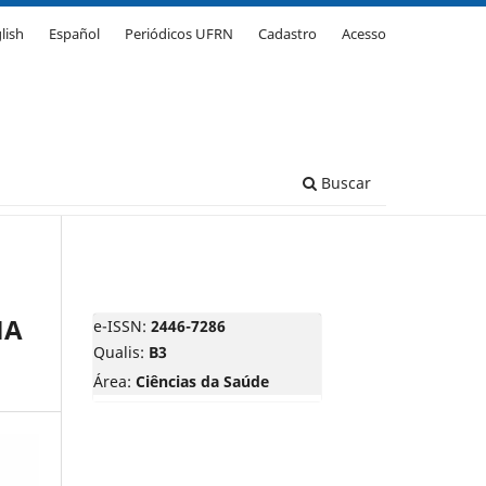
lish
Español
Periódicos UFRN
Cadastro
Acesso
Buscar
MA
e-ISSN:
2446-7286
Qualis:
B3
Área:
Ciências da Saúde