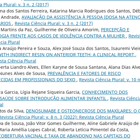
 Plural: v. 3 n. 2 (2017)
a dos Santos Ferreira, Katarina Marcia Rodrigues dos Santos, Dé
e Andrade,
AVALIAÇÃO DA ASSISTÊNCIA À PESSOA IDOSA NA ATEN
ÁRIOS
,
Revista Ciência Plural: v. 3 n. 2 (2017)
s Martins da Paz, Guilherme de Oliveira Amorim,
PERCEPÇÃO E
IA FRENTE AOS CASOS DE VIOLÊNCIA CONTRA A MULHER
,
Revis
ncia Plural
 Araújo Pereira e Souza, Alex José Souza dos Santos, Isauremi Viei
WITH INDIRECT RESIN ON ANTERIOR TEETH: A CLINICAL REPORT
,
ista Ciência Plural
erta Liandro Alves, Ellen Karyne de Sousa Santana, Alana Dias Alve
Nunes Alves de Sousa,
PREVALÊNCIA E FATORES DE RISCO
CIDAS EM PROFISSIONAIS DO SEXO
,
Revista Ciência Plural: v. 10 n
 Garcia, Lígia Rejane Siqueira Garcia,
CONHECIMENTO DOS
À SAÚDE SOBRE INTRODUÇÃO ALIMENTAR INFANTIL
,
Revista Ciênci
al
os da Silva,
DENOSUMABE E OSTEONECROSE DOS MAXILARES: O 
Revista Ciência Plural: v. 8 n. 3 (2022): Revista Ciência Plural
lva de Sousa, João Vitor Gomes Guilherme, Aline Gabriele Araújo de
Maria Améllia Lopes Cabral, Roberta Letícia Pimentel da Costa,
COBERTURA VACINAL E TAXA DE ABANDONO NAS CAPITAIS DO