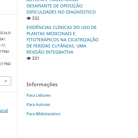
DESAFIANTE DE OPOSIÇÃO:
DIFICULDADES NO DIAGNÓSTICO
332
EVIDÊNCIAS CLÍNICAS DO USO DE
PLANTAS MEDICINAIS E
RÍCULO
FITOTERÁPICOS NA CICATRIZAÇÃO
A?.
DE FERIDAS CUTÂNEAS: UMA
1–17,
REVISÃO INTEGRATIVA
17942.
331
w/17942
Informações
Para Leitores
Para Autores
lural
Para Bibliotecários