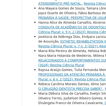
ATENDIMENTO PRÉ-NATAL
,
Revista Ciência
Ana Mayara Gomes de Souza, Tainara Lôren
Joyce Duarte de Oliveira, Fábia Barbosa d
PRIMÁRIA À SAÚDE: PERSPECTIVA DE USU
Hanna Alice de Almeida Carvalho, Alciero
CONDUTA DE ACADÊMICOS DE ODONTOLOG
Ciência Plural: v. 9 n. 2 (2023): Revista Ciê
Joselúcia da Nóbrega Dias, Endyara Larissa
de Assunção,
ESTHETIC REHABILITATION 
Revista Ciência Plural: v. 7 n. 3 (2021): Rev
Maria Rita Pereira de Almeida, Heloisa Rob
Nara Maria Holanda de Medeiros, Milena 
RELACIONADOS A COMPORTAMENTOS SUI
(2024): Revista Ciência Plural
Rayssa Araújo Gomes, Tulia Fernanda Meira
PROFISSIONAIS DA ATENÇÃO PRIMÁRIA 
Plural: v. 8 n. 2 (2022): Revista Ciência Plur
Rebeca Carolina Moraes Dantas, Aline Sant
O CIRUGIÃO-DENTISTA PRECISA SABER?
,
Maria Débora Silva de Carvalho, Evelyn Si
Oliveira Torres, Judielson Ribeiro Gomes, 
Elisângela Franco de Oliveira Cavalcante,