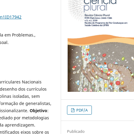
5n1ID17942
da em Problemas.,
soal.
urriculares Nacionais
 desenho dos currículos
linas isoladas, sem
formação de generalistas,
PDF/A
issionalizante.
Objetivo
:
mediado por metodologias
 da aprendizagem.
Publicado
tificados eixos sobre os