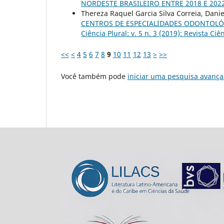
NORDESTE BRASILEIRO ENTRE 2018 E 202
Thereza Raquel Garcia Silva Correia, Dan
CENTROS DE ESPECIALIDADES ODONTOLÓG
Ciência Plural: v. 5 n. 3 (2019): Revista Ciê
<<
<
4
5
6
7
8
9
10
11
12
13
>
>>
Você também pode
iniciar uma pesquisa avança