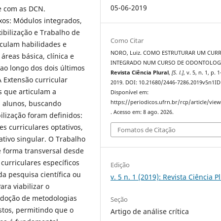
05-06-2019
te com as DCN.
xos: Módulos integrados,
xibilização e Trabalho de
Como Citar
iculam habilidades e
NORO, Luiz. COMO ESTRUTURAR UM CUR
reas básica, clínica e
INTEGRADO NUM CURSO DE ODONTOLOGI
 ao longo dos dois últimos
Revista Ciência Plural
,
[S. l.]
, v. 5, n. 1, p. 
 Extensão curricular
2019. DOI: 10.21680/2446-7286.2019v5n1ID
s que articulam a
Disponível em:
 alunos, buscando
https://periodicos.ufrn.br/rcp/article/vie
. Acesso em: 8 ago. 2026.
bilização foram definidos:
s curriculares optativos,
Fomatos de Citação
tivo singular. O Trabalho
 forma transversal desde
curriculares específicos
Edição
a pesquisa científica ou
v. 5 n. 1 (2019): Revista Ciência P
ara viabilizar o
adoção de metodologias
Seção
stos, permitindo que o
Artigo de análise crítica