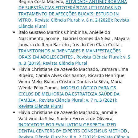
Regina Costa Macedo,
ATIVIDADE ANTIMICROBIANA
DE SUBSTÂNCIAS FITOTERÁPICAS UTILIZADAS NO
TRATAMENTO DE AFECÇÕES BUCAIS: ESTUDO IN
VITRO
,
Revista Ciência Plural: v. 6 n. 2 (2020): Revista
Ciência Plural
Ítalo Gustavo Martins Chimbinha, Anielle do
Nascimento Jácome , Gabriel Gomes da Silva , Mayara
Janyara do Rego Barreto , Iris do Céu Clara Costa ,
TRANSTORNOS ALIMENTARES E MANIFESTAÇÕES
ORAIS EM ADOLESCENTES
,
Revista Ciência Plural: v. 5
n. 3 (2019): Revista Ciência Plural
Flávia Christiane de Azevedo Machado, Iramara Lima
Ribeiro, Camila Alves dos Santos, Ricardo Henrique
Vieira Melo, Bianca Cristina Dantas da Silva, Maria
Wégila Félix Gomes,
MODELO LÓGICO PARA OS
CICLOS DE MELHORIA DA ESTRATÉGIA SAÚDE DA
FAMÍLIA
,
Revista Ciência Plural: v. 7 n. 3 (2021):
Revista Ciência Plural
Flávia Christiane de Azevedo Machado, Janmille
Valdivino da Silva, Suelen Ferreira de Oliveira,
INDICATORS FOR EVALUATION OF SPECIALIZED
DENTAL CENTERS BY EXPERTS CONSENSUS METHOD
,
Revista Ciência Plural: v. 8 n. 2 (2022): Revista Ciência