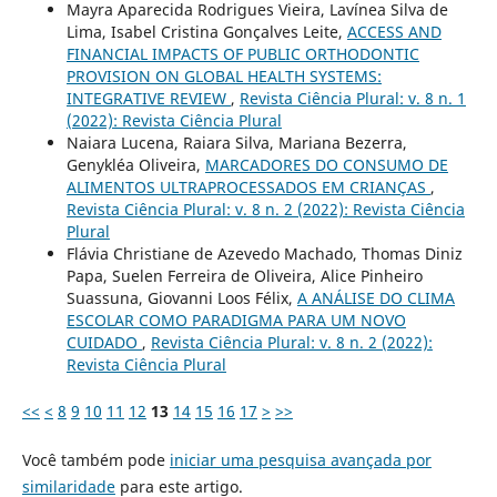
Mayra Aparecida Rodrigues Vieira, Lavínea Silva de
Lima, Isabel Cristina Gonçalves Leite,
ACCESS AND
FINANCIAL IMPACTS OF PUBLIC ORTHODONTIC
PROVISION ON GLOBAL HEALTH SYSTEMS:
INTEGRATIVE REVIEW
,
Revista Ciência Plural: v. 8 n. 1
(2022): Revista Ciência Plural
Naiara Lucena, Raiara Silva, Mariana Bezerra,
Genykléa Oliveira,
MARCADORES DO CONSUMO DE
ALIMENTOS ULTRAPROCESSADOS EM CRIANÇAS
,
Revista Ciência Plural: v. 8 n. 2 (2022): Revista Ciência
Plural
Flávia Christiane de Azevedo Machado, Thomas Diniz
Papa, Suelen Ferreira de Oliveira, Alice Pinheiro
Suassuna, Giovanni Loos Félix,
A ANÁLISE DO CLIMA
ESCOLAR COMO PARADIGMA PARA UM NOVO
CUIDADO
,
Revista Ciência Plural: v. 8 n. 2 (2022):
Revista Ciência Plural
<<
<
8
9
10
11
12
13
14
15
16
17
>
>>
Você também pode
iniciar uma pesquisa avançada por
similaridade
para este artigo.