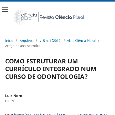
Início
/
Arquivos
/
v. 5 n. 1 (2019): Revista Ciência Plural
/
Artigo de análise crítica
COMO ESTRUTURAR UM
CURRÍCULO INTEGRADO NUM
CURSO DE ODONTOLOGIA?
Luiz Noro
UFRN
DOI:
https://doi.org/10.21680/2446-7286.2019v5n1ID17942