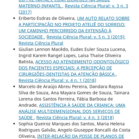
MATERNO-INFANTIL
,
Revista Ciência Plural: v. 3 n. 3
(2017)
Eriberto Esdras de Oliveira,
UM AUTO RELATO SOBRE
A PARTICIPAÇÃO NO PROJETO ATELIÊ DO SORRISO:
UM CAMINHO PERCORRIDO DA EXTENSÃO À
SOCIEDADE
,
Revista Ciência Plural: v. 5 n. 3 (2019):
Revista Ciência Plural
Giulian Lennon Macêdo, Eudes Euler Souza Lucena,
Ingrid Karem Rangel Lopes, Laisa Thaíse Oliveira
Batista,
ACESSO AO ATENDIMENTO ODONTOLÓGICO
DOS PACIENTES ESPECIAIS: A PERCEPÇÃO DE
CIRURGIÕES-DENTISTAS DA ATENÇÃO BÁSICA
,
Revista Ciência Plural: v. 4 n. 1 (2018)
Marcelo de Araújo Abreu Pereira, Dandara Rayssa
Silva de Souza, Ana Mayara Gomes de Souza, Tainara
Lorena dos Santos Ferreira, Fábia Barbosa de
Andrade,
ASSISTÊNCIA À SAÚDE DA CRIANÇA: UMA
ANÁLISE MULTIDIMENSIONAL DOS SERVIÇOS DE
SAÚDE
,
Revista Ciência Plural: v. 4 n. 3 (2018)
Sophia Queiroz Marques dos Santos, Maria Helena
Rodrigues Galvão, Angelo Giuseppe Roncalli da Costa
Oliveira,
INTER-RELAÇÃO DA POSSE DE PLANOS DE