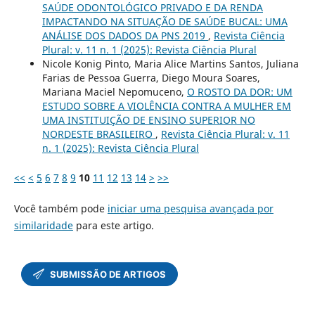
SAÚDE ODONTOLÓGICO PRIVADO E DA RENDA
IMPACTANDO NA SITUAÇÃO DE SAÚDE BUCAL: UMA
ANÁLISE DOS DADOS DA PNS 2019
,
Revista Ciência
Plural: v. 11 n. 1 (2025): Revista Ciência Plural
Nicole Konig Pinto, Maria Alice Martins Santos, Juliana
Farias de Pessoa Guerra, Diego Moura Soares,
Mariana Maciel Nepomuceno,
O ROSTO DA DOR: UM
ESTUDO SOBRE A VIOLÊNCIA CONTRA A MULHER EM
UMA INSTITUIÇÃO DE ENSINO SUPERIOR NO
NORDESTE BRASILEIRO
,
Revista Ciência Plural: v. 11
n. 1 (2025): Revista Ciência Plural
<<
<
5
6
7
8
9
10
11
12
13
14
>
>>
Você também pode
iniciar uma pesquisa avançada por
similaridade
para este artigo.