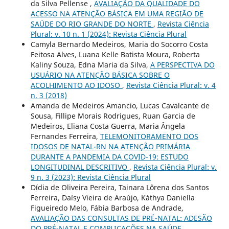
da Silva Pellense ,
AVALIAÇÃO DA QUALIDADE DO
ACESSO NA ATENÇÃO BÁSICA EM UMA REGIÃO DE
SAÚDE DO RIO GRANDE DO NORTE
,
Revista Ciência
Plural: v. 10 n. 1 (2024): Revista Ciência Plural
Camyla Bernardo Medeiros, Maria do Socorro Costa
Feitosa Alves, Luana Kelle Batista Moura, Roberta
Kaliny Souza, Edna Maria da Silva,
A PERSPECTIVA DO
USUÁRIO NA ATENÇÃO BÁSICA SOBRE O
ACOLHIMENTO AO IDOSO
,
Revista Ciência Plural: v. 4
n. 3 (2018)
Amanda de Medeiros Amancio, Lucas Cavalcante de
Sousa, Fillipe Morais Rodrigues, Ruan Garcia de
Medeiros, Eliana Costa Guerra, Maria Ângela
Fernandes Ferreira,
TELEMONITORAMENTO DOS
IDOSOS DE NATAL-RN NA ATENÇÃO PRIMÁRIA
DURANTE A PANDEMIA DA COVID-19: ESTUDO
LONGITUDINAL DESCRITIVO
,
Revista Ciência Plural: v.
9 n. 3 (2023): Revista Ciência Plural
Dídia de Oliveira Pereira, Tainara Lôrena dos Santos
Ferreira, Daísy Vieira de Araújo, Káthya Daniella
Figueiredo Melo, Fábia Barbosa de Andrade,
AVALIAÇÃO DAS CONSULTAS DE PRÉ-NATAL: ADESÃO
DO PRÉ-NATAL E COMPLICAÇÕES NA SAÚDE