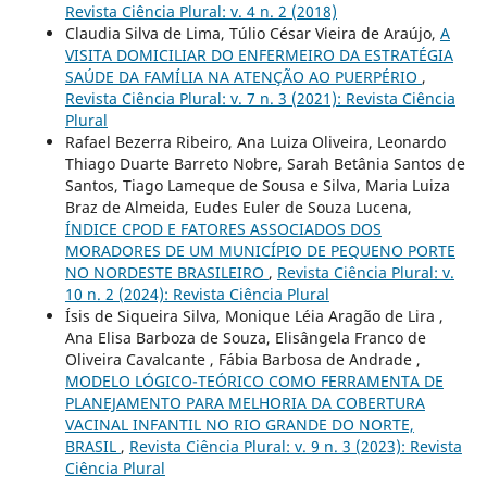
Revista Ciência Plural: v. 4 n. 2 (2018)
Claudia Silva de Lima, Túlio César Vieira de Araújo,
A
VISITA DOMICILIAR DO ENFERMEIRO DA ESTRATÉGIA
SAÚDE DA FAMÍLIA NA ATENÇÃO AO PUERPÉRIO
,
Revista Ciência Plural: v. 7 n. 3 (2021): Revista Ciência
Plural
Rafael Bezerra Ribeiro, Ana Luiza Oliveira, Leonardo
Thiago Duarte Barreto Nobre, Sarah Betânia Santos de
Santos, Tiago Lameque de Sousa e Silva, Maria Luiza
Braz de Almeida, Eudes Euler de Souza Lucena,
ÍNDICE CPOD E FATORES ASSOCIADOS DOS
MORADORES DE UM MUNICÍPIO DE PEQUENO PORTE
NO NORDESTE BRASILEIRO
,
Revista Ciência Plural: v.
10 n. 2 (2024): Revista Ciência Plural
Ísis de Siqueira Silva, Monique Léia Aragão de Lira ,
Ana Elisa Barboza de Souza, Elisângela Franco de
Oliveira Cavalcante , Fábia Barbosa de Andrade ,
MODELO LÓGICO-TEÓRICO COMO FERRAMENTA DE
PLANEJAMENTO PARA MELHORIA DA COBERTURA
VACINAL INFANTIL NO RIO GRANDE DO NORTE,
BRASIL
,
Revista Ciência Plural: v. 9 n. 3 (2023): Revista
Ciência Plural