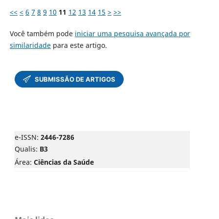
<<
<
6
7
8
9
10
11
12
13
14
15
>
>>
Você também pode
iniciar uma pesquisa avançada por
similaridade
para este artigo.
e-ISSN:
2446-7286
Qualis:
B3
Área:
Ciências da Saúde