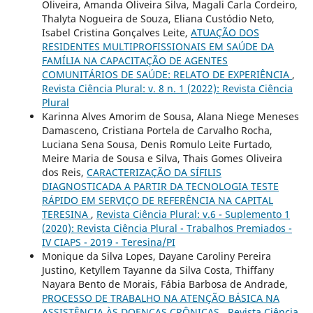
Oliveira, Amanda Oliveira Silva, Magali Carla Cordeiro,
Thalyta Nogueira de Souza, Eliana Custódio Neto,
Isabel Cristina Gonçalves Leite,
ATUAÇÃO DOS
RESIDENTES MULTIPROFISSIONAIS EM SAÚDE DA
FAMÍLIA NA CAPACITAÇÃO DE AGENTES
COMUNITÁRIOS DE SAÚDE: RELATO DE EXPERIÊNCIA
,
Revista Ciência Plural: v. 8 n. 1 (2022): Revista Ciência
Plural
Karinna Alves Amorim de Sousa, Alana Niege Meneses
Damasceno, Cristiana Portela de Carvalho Rocha,
Luciana Sena Sousa, Denis Romulo Leite Furtado,
Meire Maria de Sousa e Silva, Thais Gomes Oliveira
dos Reis,
CARACTERIZAÇÃO DA SÍFILIS
DIAGNOSTICADA A PARTIR DA TECNOLOGIA TESTE
RÁPIDO EM SERVIÇO DE REFERÊNCIA NA CAPITAL
TERESINA
,
Revista Ciência Plural: v.6 - Suplemento 1
(2020): Revista Ciência Plural - Trabalhos Premiados -
IV CIAPS - 2019 - Teresina/PI
Monique da Silva Lopes, Dayane Caroliny Pereira
Justino, Ketyllem Tayanne da Silva Costa, Thiffany
Nayara Bento de Morais, Fábia Barbosa de Andrade,
PROCESSO DE TRABALHO NA ATENÇÃO BÁSICA NA
ASSISTÊNCIA ÀS DOENÇAS CRÔNICAS
,
Revista Ciência