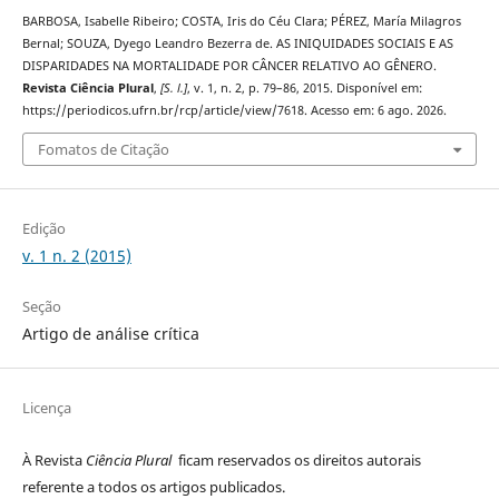
BARBOSA, Isabelle Ribeiro; COSTA, Iris do Céu Clara; PÉREZ, María Milagros
Bernal; SOUZA, Dyego Leandro Bezerra de. AS INIQUIDADES SOCIAIS E AS
DISPARIDADES NA MORTALIDADE POR CÂNCER RELATIVO AO GÊNERO.
Revista Ciência Plural
,
[S. l.]
, v. 1, n. 2, p. 79–86, 2015. Disponível em:
https://periodicos.ufrn.br/rcp/article/view/7618. Acesso em: 6 ago. 2026.
Fomatos de Citação
Edição
v. 1 n. 2 (2015)
Seção
Artigo de análise crítica
Licença
À Revista
Ciência Plural
ficam reservados os direitos autorais
referente a todos os artigos publicados.