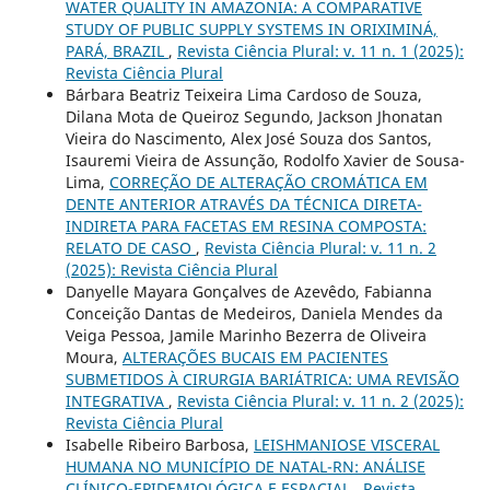
WATER QUALITY IN AMAZONIA: A COMPARATIVE
STUDY OF PUBLIC SUPPLY SYSTEMS IN ORIXIMINÁ,
PARÁ, BRAZIL
,
Revista Ciência Plural: v. 11 n. 1 (2025):
Revista Ciência Plural
Bárbara Beatriz Teixeira Lima Cardoso de Souza,
Dilana Mota de Queiroz Segundo, Jackson Jhonatan
Vieira do Nascimento, Alex José Souza dos Santos,
Isauremi Vieira de Assunção, Rodolfo Xavier de Sousa-
Lima,
CORREÇÃO DE ALTERAÇÃO CROMÁTICA EM
DENTE ANTERIOR ATRAVÉS DA TÉCNICA DIRETA-
INDIRETA PARA FACETAS EM RESINA COMPOSTA:
RELATO DE CASO
,
Revista Ciência Plural: v. 11 n. 2
(2025): Revista Ciência Plural
Danyelle Mayara Gonçalves de Azevêdo, Fabianna
Conceição Dantas de Medeiros, Daniela Mendes da
Veiga Pessoa, Jamile Marinho Bezerra de Oliveira
Moura,
ALTERAÇÕES BUCAIS EM PACIENTES
SUBMETIDOS À CIRURGIA BARIÁTRICA: UMA REVISÃO
INTEGRATIVA
,
Revista Ciência Plural: v. 11 n. 2 (2025):
Revista Ciência Plural
Isabelle Ribeiro Barbosa,
LEISHMANIOSE VISCERAL
HUMANA NO MUNICÍPIO DE NATAL-RN: ANÁLISE
CLÍNICO-EPIDEMIOLÓGICA E ESPACIAL
,
Revista