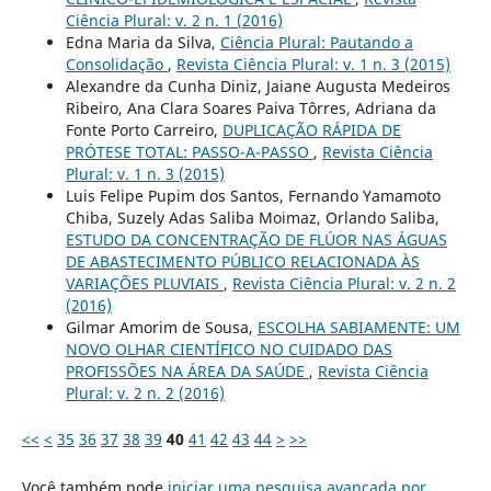
Ciência Plural: v. 2 n. 1 (2016)
Edna Maria da Silva,
Ciência Plural: Pautando a
Consolidação
,
Revista Ciência Plural: v. 1 n. 3 (2015)
Alexandre da Cunha Diniz, Jaiane Augusta Medeiros
Ribeiro, Ana Clara Soares Paiva Tôrres, Adriana da
Fonte Porto Carreiro,
DUPLICAÇÃO RÁPIDA DE
PRÓTESE TOTAL: PASSO-A-PASSO
,
Revista Ciência
Plural: v. 1 n. 3 (2015)
Luis Felipe Pupim dos Santos, Fernando Yamamoto
Chiba, Suzely Adas Saliba Moimaz, Orlando Saliba,
ESTUDO DA CONCENTRAÇÃO DE FLÚOR NAS ÁGUAS
DE ABASTECIMENTO PÚBLICO RELACIONADA ÀS
VARIAÇÕES PLUVIAIS
,
Revista Ciência Plural: v. 2 n. 2
(2016)
Gilmar Amorim de Sousa,
ESCOLHA SABIAMENTE: UM
NOVO OLHAR CIENTÍFICO NO CUIDADO DAS
PROFISSÕES NA ÁREA DA SAÚDE
,
Revista Ciência
Plural: v. 2 n. 2 (2016)
<<
<
35
36
37
38
39
40
41
42
43
44
>
>>
Você também pode
iniciar uma pesquisa avançada por