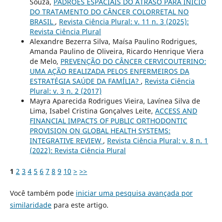
Souza,
PADRÕES ESPACIAIS DO ATRASO PARA INÍCIO
DO TRATAMENTO DO CÂNCER COLORRETAL NO
BRASIL
,
Revista Ciência Plural: v. 11 n. 3 (2025):
Revista Ciência Plural
Alexandre Bezerra Silva, Maísa Paulino Rodrigues,
Amanda Paulino de Oliveira, Ricardo Henrique Viera
de Melo,
PREVENÇÃO DO CÂNCER CERVICOUTERINO:
UMA AÇÃO REALIZADA PELOS ENFERMEIROS DA
ESTRATÉGIA SAÚDE DA FAMÍLIA?
,
Revista Ciência
Plural: v. 3 n. 2 (2017)
Mayra Aparecida Rodrigues Vieira, Lavínea Silva de
Lima, Isabel Cristina Gonçalves Leite,
ACCESS AND
FINANCIAL IMPACTS OF PUBLIC ORTHODONTIC
PROVISION ON GLOBAL HEALTH SYSTEMS:
INTEGRATIVE REVIEW
,
Revista Ciência Plural: v. 8 n. 1
(2022): Revista Ciência Plural
1
2
3
4
5
6
7
8
9
10
>
>>
Você também pode
iniciar uma pesquisa avançada por
similaridade
para este artigo.