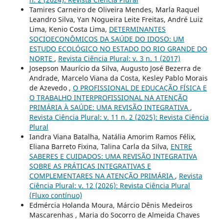
Tamires Carneiro de Oliveira Mendes, Marla Raquel
Leandro Silva, Yan Nogueira Leite Freitas, André Luiz
Lima, Kenio Costa Lima,
DETERMINANTES
SOCIOECONÔMICOS DA SAÚDE DO IDOSO: UM
ESTUDO ECOLÓGICO NO ESTADO DO RIO GRANDE DO
NORTE
,
Revista Ciência Plural: v. 3 n. 1 (2017)
Josepson Maurício da Silva, Augusto José Bezerra de
Andrade, Marcelo Viana da Costa, Kesley Pablo Morais
de Azevedo ,
O PROFISSIONAL DE EDUCAÇÃO FÍSICA E
O TRABALHO INTERPROFISSIONAL NA ATENÇÃO
PRIMÁRIA À SAÚDE: UMA REVISÃO INTEGRATIVA
,
Revista Ciência Plural: v. 11 n. 2 (2025): Revista Ciência
Plural
Iandra Viana Batalha, Natália Amorim Ramos Félix,
Eliana Barreto Fixina, Talina Carla da Silva,
ENTRE
SABERES E CUIDADOS: UMA REVISÃO INTEGRATIVA
SOBRE AS PRÁTICAS INTEGRATIVAS E
COMPLEMENTARES NA ATENÇÃO PRIMÁRIA
,
Revista
Ciência Plural: v. 12 (2026): Revista Ciência Plural
(Fluxo contínuo)
Edmércia Holanda Moura, Márcio Dênis Medeiros
Mascarenhas , Maria do Socorro de Almeida Chaves