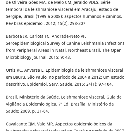
de Oliveira Góes MA, de Melo CM, Jeraldo VDLS. Série
temporal da leishmaniose visceral em Aracaju, estado de
Sergipe, Brasil (1999 a 2008): aspectos humanos e caninos.
Rev bras epidemiol. 2012; 15(2), 298-307.
Barbosa IR, Carlota FC, Andrade-Neto VF.
Seroepidemiological Survey of Canine Leishmania Infections
from Peripheral Areas in Natal, Northeast Brazil. The Open
Microbiology Journal. 2015; 9: 43.
Ortiz RC, Anversa L. Epidemiologia da leishmaniose visceral
em Bauru, São Paulo, no período de 2004 a 2012: um estudo
descritivo. Epidemiol. Serv. Saúde. 2015; 24(1): 97-104.
Brasil. Ministério da Saúde. Leishmaniose visceral. Guia de
Vigilância Epidemiológica. 7ª Ed. Brasília: Ministério da
Saúde; 2009. p. 31-64.
Cavalcante IJM, Vale MR. Aspectos epidemiológicos da
leishmaniose visceral (calazar) no Ceará no período de 2007