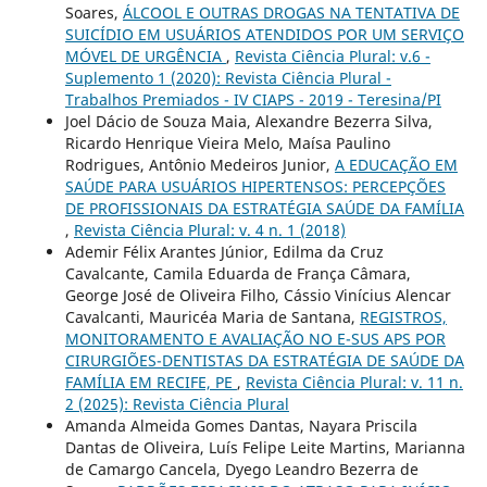
Soares,
ÁLCOOL E OUTRAS DROGAS NA TENTATIVA DE
SUICÍDIO EM USUÁRIOS ATENDIDOS POR UM SERVIÇO
MÓVEL DE URGÊNCIA
,
Revista Ciência Plural: v.6 -
Suplemento 1 (2020): Revista Ciência Plural -
Trabalhos Premiados - IV CIAPS - 2019 - Teresina/PI
Joel Dácio de Souza Maia, Alexandre Bezerra Silva,
Ricardo Henrique Vieira Melo, Maísa Paulino
Rodrigues, Antônio Medeiros Junior,
A EDUCAÇÃO EM
SAÚDE PARA USUÁRIOS HIPERTENSOS: PERCEPÇÕES
DE PROFISSIONAIS DA ESTRATÉGIA SAÚDE DA FAMÍLIA
,
Revista Ciência Plural: v. 4 n. 1 (2018)
Ademir Félix Arantes Júnior, Edilma da Cruz
Cavalcante, Camila Eduarda de França Câmara,
George José de Oliveira Filho, Cássio Vinícius Alencar
Cavalcanti, Mauricéa Maria de Santana,
REGISTROS,
MONITORAMENTO E AVALIAÇÃO NO E-SUS APS POR
CIRURGIÕES-DENTISTAS DA ESTRATÉGIA DE SAÚDE DA
FAMÍLIA EM RECIFE, PE
,
Revista Ciência Plural: v. 11 n.
2 (2025): Revista Ciência Plural
Amanda Almeida Gomes Dantas, Nayara Priscila
Dantas de Oliveira, Luís Felipe Leite Martins, Marianna
de Camargo Cancela, Dyego Leandro Bezerra de