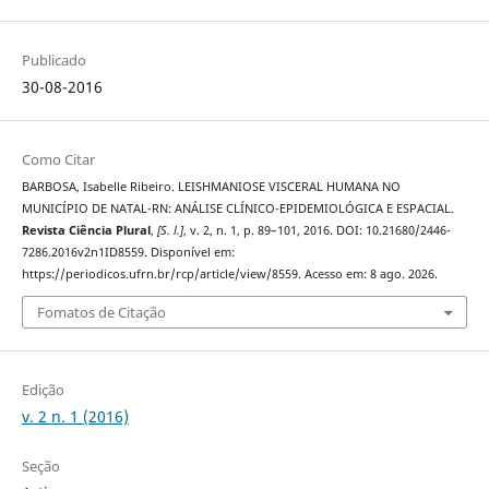
Publicado
30-08-2016
Como Citar
BARBOSA, Isabelle Ribeiro. LEISHMANIOSE VISCERAL HUMANA NO
MUNICÍPIO DE NATAL-RN: ANÁLISE CLÍNICO-EPIDEMIOLÓGICA E ESPACIAL.
Revista Ciência Plural
,
[S. l.]
, v. 2, n. 1, p. 89–101, 2016. DOI: 10.21680/2446-
7286.2016v2n1ID8559. Disponível em:
https://periodicos.ufrn.br/rcp/article/view/8559. Acesso em: 8 ago. 2026.
Fomatos de Citação
Edição
v. 2 n. 1 (2016)
Seção