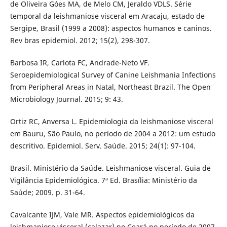
de Oliveira Góes MA, de Melo CM, Jeraldo VDLS. Série
temporal da leishmaniose visceral em Aracaju, estado de
Sergipe, Brasil (1999 a 2008): aspectos humanos e caninos.
Rev bras epidemiol. 2012; 15(2), 298-307.
Barbosa IR, Carlota FC, Andrade-Neto VF.
Seroepidemiological Survey of Canine Leishmania Infections
from Peripheral Areas in Natal, Northeast Brazil. The Open
Microbiology Journal. 2015; 9: 43.
Ortiz RC, Anversa L. Epidemiologia da leishmaniose visceral
em Bauru, São Paulo, no período de 2004 a 2012: um estudo
descritivo. Epidemiol. Serv. Saúde. 2015; 24(1): 97-104.
Brasil. Ministério da Saúde. Leishmaniose visceral. Guia de
Vigilância Epidemiológica. 7ª Ed. Brasília: Ministério da
Saúde; 2009. p. 31-64.
Cavalcante IJM, Vale MR. Aspectos epidemiológicos da
leishmaniose visceral (calazar) no Ceará no período de 2007