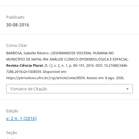
Publicado
30-08-2016
Como Citar
BARBOSA, Isabelle Ribeiro. LEISHMANIOSE VISCERAL HUMANA NO
MUNICÍPIO DE NATAL-RN: ANÁLISE CLÍNICO-EPIDEMIOLÓGICA E ESPACIAL.
Revista Ciência Plural
,
[S. l.]
, v. 2, n. 1, p. 89–101, 2016. DOI: 10.21680/2446-
7286.2016v2n1ID8559. Disponível em:
https://periodicos.ufrn.br/rcp/article/view/8559. Acesso em: 8 ago. 2026.
Fomatos de Citação
Edição
v. 2 n. 1 (2016)
Seção