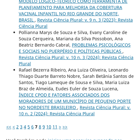
MODELO LÓGICO-TEÓRICO COMO FERRAMENTA DE
PLANEJAMENTO PARA MELHORIA DA COBERTURA
VACINAL INFANTIL NO RIO GRANDE DO NORTE,
BRASIL
,
Revista Ciência Plural: v. 9 n. 3 (2023): Revista
Ciência Plural
Pollianna Marys de Souza e Silva, Evany Caroline de
Souza Cerqueira, Mariana da Silva Possobon, Ana
Beatriz Bernardo Cabral,
PROBLEMAS PSICOLÓGICOS
E SOCIAIS NO PUERPÉRIO E POLÍTICAS PÚBLICAS
,
Revista Ciência Plural: v. 10 n. 3 (2024): Revista Ciência
Plural
Rafael Bezerra Ribeiro, Ana Luiza Oliveira, Leonardo
Thiago Duarte Barreto Nobre, Sarah Betânia Santos de
Santos, Tiago Lameque de Sousa e Silva, Maria Luiza
Braz de Almeida, Eudes Euler de Souza Lucena,
ÍNDICE CPOD E FATORES ASSOCIADOS DOS
MORADORES DE UM MUNICÍPIO DE PEQUENO PORTE
NO NORDESTE BRASILEIRO
,
Revista Ciência Plural: v.
10 n. 2 (2024): Revista Ciência Plural
<<
<
2
3
4
5
6
7
8
9
10
11
>
>>