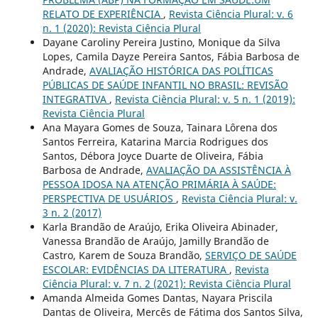
RELATO DE EXPERIÊNCIA
,
Revista Ciência Plural: v. 6
n. 1 (2020): Revista Ciência Plural
Dayane Caroliny Pereira Justino, Monique da Silva
Lopes, Camila Dayze Pereira Santos, Fábia Barbosa de
Andrade,
AVALIAÇÃO HISTÓRICA DAS POLÍTICAS
PÚBLICAS DE SAÚDE INFANTIL NO BRASIL: REVISÃO
INTEGRATIVA
,
Revista Ciência Plural: v. 5 n. 1 (2019):
Revista Ciência Plural
Ana Mayara Gomes de Souza, Tainara Lôrena dos
Santos Ferreira, Katarina Marcia Rodrigues dos
Santos, Débora Joyce Duarte de Oliveira, Fábia
Barbosa de Andrade,
AVALIAÇÃO DA ASSISTÊNCIA À
PESSOA IDOSA NA ATENÇÃO PRIMÁRIA À SAÚDE:
PERSPECTIVA DE USUÁRIOS
,
Revista Ciência Plural: v.
3 n. 2 (2017)
Karla Brandão de Araújo, Erika Oliveira Abinader,
Vanessa Brandão de Araújo, Jamilly Brandão de
Castro, Karem de Souza Brandão,
SERVIÇO DE SAÚDE
ESCOLAR: EVIDÊNCIAS DA LITERATURA
,
Revista
Ciência Plural: v. 7 n. 2 (2021): Revista Ciência Plural
Amanda Almeida Gomes Dantas, Nayara Priscila
Dantas de Oliveira, Mercês de Fátima dos Santos Silva,