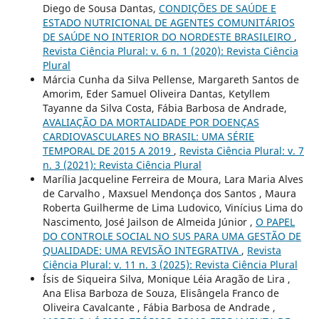
Diego de Sousa Dantas,
CONDIÇÕES DE SAÚDE E
ESTADO NUTRICIONAL DE AGENTES COMUNITÁRIOS
DE SAÚDE NO INTERIOR DO NORDESTE BRASILEIRO
,
Revista Ciência Plural: v. 6 n. 1 (2020): Revista Ciência
Plural
Márcia Cunha da Silva Pellense, Margareth Santos de
Amorim, Eder Samuel Oliveira Dantas, Ketyllem
Tayanne da Silva Costa, Fábia Barbosa de Andrade,
AVALIAÇÃO DA MORTALIDADE POR DOENÇAS
CARDIOVASCULARES NO BRASIL: UMA SÉRIE
TEMPORAL DE 2015 A 2019
,
Revista Ciência Plural: v. 7
n. 3 (2021): Revista Ciência Plural
Marília Jacqueline Ferreira de Moura, Lara Maria Alves
de Carvalho , Maxsuel Mendonça dos Santos , Maura
Roberta Guilherme de Lima Ludovico, Vinícius Lima do
Nascimento, José Jailson de Almeida Júnior ,
O PAPEL
DO CONTROLE SOCIAL NO SUS PARA UMA GESTÃO DE
QUALIDADE: UMA REVISÃO INTEGRATIVA
,
Revista
Ciência Plural: v. 11 n. 3 (2025): Revista Ciência Plural
Ísis de Siqueira Silva, Monique Léia Aragão de Lira ,
Ana Elisa Barboza de Souza, Elisângela Franco de
Oliveira Cavalcante , Fábia Barbosa de Andrade ,