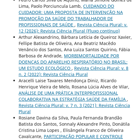
Lima, Paolo Porciuncula Lamb,
CUIDANDO DO
CUIDADOR: UMA PROPOSTA DE INTERVENÇÃO NA
PROMOÇÃO DA SAÚDE DO TRABALHADOR DE
PROFISSIONAIS DE SAÚDE
,
Revista Ciência Plural: v.
12 (2026): Revista Ciência Plural (Fluxo contínuo)
Arthur Alexandrino, Bárbara Letícia de Queiroz Xavier,
Fellipe Batista de Oliveira, Ana Beatriz Macêdo
Venâncio dos Santos, Ana Luiza Santos Quirino, Fábia
Barbosa de Andrade,
MORBIMORTALIDADE POR
DOENÇAS DO APARELHO RESPIRATÓRIO NO BRASIL:
UM ESTUDO ECOLÓGICO
,
Revista Ciência Plural: v. 8
n. 2 (2022): Revista Ciência Plural
Aracelli Laise Tavares Mendonça Diniz, Ricardo
Henrique Vieira de Melo, Rosana Lúcia Alves de Vilar,
ANÁLISE DE UMA PRÁTICA INTERPROFISSIONAL
COLABORATIVA NA ESTRATÉGIA SAÚDE DA FAMÍLIA
,
Revista Ciência Plural: v. 7 n. 3 (2021): Revista Ciência
Plural
Rosiane Davina da Silva, Paula Fernanda Brandão
Batista dos Santos, Sonnaly Alexandre Pinto, Donátila
Cristina Lima Lopes , Elisângela Franco de Oliveira
Cavalcante,
PARTICIPAÇÃO POPULAR E CONTROLE