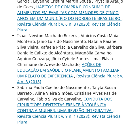
Garcia , Layanne Cristini Martin Sousa , Pryscila Araújo
de Goes ,
HÁBITOS DE COMPRA E CONSUMO DE
ALIMENTOS EM FAMÍLIAS COM MENORES DE CINCO
ANOS EM UM MUNICÍPIO DO NORDESTE BRASILEIRO
,
Revista Ciência Plural: v. 6 n. 3 (2020): Revista Ciência
Plural
Isaac Newton Machado Bezerra, Vinicius Costa Maia
Monteiro, Jânio Luiz do Nascimento, Natalia Raiane
Silva Vieira, Rafaela Priscila Carvalho da Silva, Bárbara
Danielle Calixto de Alcântara, Magnólia Carvalho
Aquino Gonzaga, Jônia Cybele Santos Lima, Flávia
Christiane de Azevedo Machado,
AÇÕES DE
EDUCAÇÃO EM SAÚDE E O PLANEJAMENTO FAMILIAR:
UM RELATO DE EXPERIÊNCIA
,
Revista Ciência Plural: v.
4 n. 3 (2018)
Sabrina Paula Coelho do Nascimento , Talyta Souza
Barreto , Aline Vieira Simões, Cristiane Alves Paz de
Carvalho, Fábio Silva de Carvalho,
CONDUTA DOS
CIRURGIÕES-DENTISTAS FRENTE À VIOLÊNCIA
CONTRA A MULHER: UMA REVISÃO INTEGRATIVA
,
Revista Ciência Plural: v. 9 n. 1 (2023): Revista Ciência
Plural