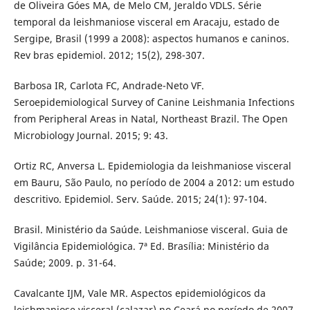
de Oliveira Góes MA, de Melo CM, Jeraldo VDLS. Série
temporal da leishmaniose visceral em Aracaju, estado de
Sergipe, Brasil (1999 a 2008): aspectos humanos e caninos.
Rev bras epidemiol. 2012; 15(2), 298-307.
Barbosa IR, Carlota FC, Andrade-Neto VF.
Seroepidemiological Survey of Canine Leishmania Infections
from Peripheral Areas in Natal, Northeast Brazil. The Open
Microbiology Journal. 2015; 9: 43.
Ortiz RC, Anversa L. Epidemiologia da leishmaniose visceral
em Bauru, São Paulo, no período de 2004 a 2012: um estudo
descritivo. Epidemiol. Serv. Saúde. 2015; 24(1): 97-104.
Brasil. Ministério da Saúde. Leishmaniose visceral. Guia de
Vigilância Epidemiológica. 7ª Ed. Brasília: Ministério da
Saúde; 2009. p. 31-64.
Cavalcante IJM, Vale MR. Aspectos epidemiológicos da
leishmaniose visceral (calazar) no Ceará no período de 2007