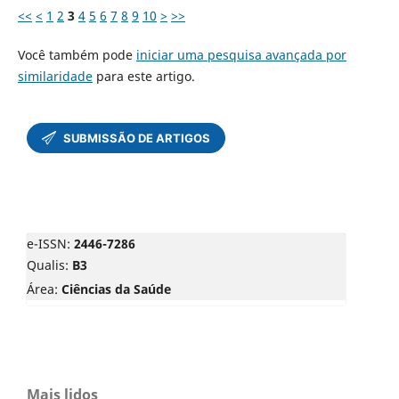
<<
<
1
2
3
4
5
6
7
8
9
10
>
>>
Você também pode
iniciar uma pesquisa avançada por
similaridade
para este artigo.
e-ISSN:
2446-7286
Qualis:
B3
Área:
Ciências da Saúde
Mais lidos