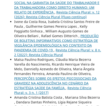
SOCIAL NA GARANTIA DA SAÚDE DO TRABALHADOR E
DA TRABALHADORA COMO DIREITO HUMANO: UM
RELATO DE EXPERIÊNCIA
,
Revista Ciência Plural: v. 12
(2026): Revista Ciência Plural (Fluxo contínuo)
Ivone da Costa Rosa, Isabela Cristina Santos Freire de
Paula , Guilherme Gomes Pereira Lopes , Kelly
Foggiatto Sinhoca , William Augusto Gomes de
Oliveira Bellani , Rafael Gomes Ditterich ,
PRODUÇÃO
DE BOLETINS INFORMATIVOS COMO ESTRATÉGIA DE
VIGILÂNCIA EPIDEMIOLÓGICA NO CONTEXTO DA
PANDEMIA DE COVID-19
,
Revista Ciência Plural: v. 8 n.
2 (2022): Revista Ciência Plural
Maísa Paulino Rodrigues, Cláudia Maria Bezerra
Varella do Nascimento, Ricardo Henrique Vieira de
Melo, Dannielly Azevedo de Oliveira, Maria Ângela
Fernandes Ferreira, Amanda Paulino de Oliveira,
PERCEPÇÕES SOBRE OS EFEITOS PSICOSSOCIAIS DA
GRAVIDEZ NA ADOLESCÊNCIA NO CENÁRIO DA
ESTRATÉGIA SAÚDE DA FAMÍLIA
,
Revista Ciência
Plural: v. 3 n. 1 (2017)
Amanda Cristina Batista Costa , Mariana Silva Bezerra
, Dandara Dantas Pinheiro, Lígia Rejane Siqueira