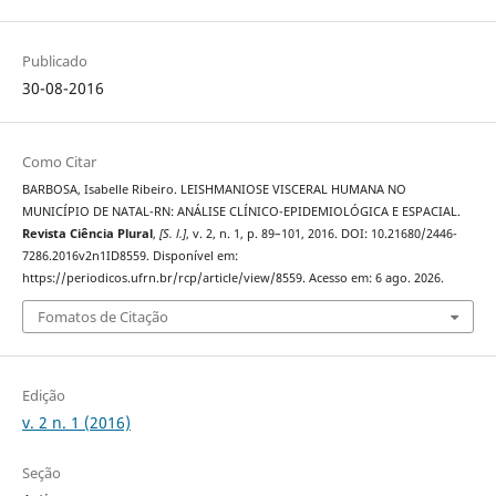
Publicado
30-08-2016
Como Citar
BARBOSA, Isabelle Ribeiro. LEISHMANIOSE VISCERAL HUMANA NO
MUNICÍPIO DE NATAL-RN: ANÁLISE CLÍNICO-EPIDEMIOLÓGICA E ESPACIAL.
Revista Ciência Plural
,
[S. l.]
, v. 2, n. 1, p. 89–101, 2016. DOI: 10.21680/2446-
7286.2016v2n1ID8559. Disponível em:
https://periodicos.ufrn.br/rcp/article/view/8559. Acesso em: 6 ago. 2026.
Fomatos de Citação
Edição
v. 2 n. 1 (2016)
Seção