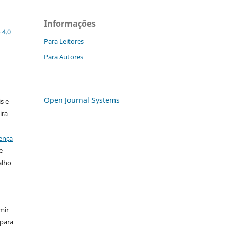
Informações
 4.0
Para Leitores
Para Autores
:
Open Journal Systems
s e
ira
ença
e
alho
mir
 para