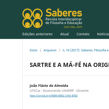
Edições anteriores
Atual
Contato
Notícia
Início
/
Arquivos
/
n. 16 (2017): Saberes: Filosofia
SARTRE E A MÁ-FÉ NA ORI
João Flávio de Almeida
UFSCar - Doutorando UNAERP - Docente
http://orcid.org/0000-0002-2165-8392