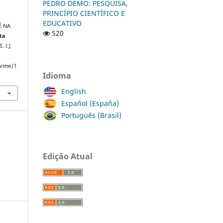
PEDRO DEMO: PESQUISA,
PRINCÍPIO CIENTÍFICO E
EDUCATIVO
É NA
520
ta
S. l.]
,
/view/1
Idioma
English
Español (España)
Português (Brasil)
Edição Atual