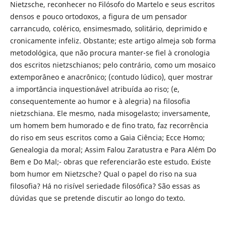
Nietzsche, reconhecer no Filósofo do Martelo e seus escritos
densos e pouco ortodoxos, a figura de um pensador
carrancudo, colérico, ensimesmado, solitário, deprimido e
cronicamente infeliz. Obstante; este artigo almeja sob forma
metodológica, que não procura manter-se fiel à cronologia
dos escritos nietzschianos; pelo contrário, como um mosaico
extemporâneo e anacrônico; (contudo lúdico), quer mostrar
a importância inquestionável atribuída ao riso; (e,
consequentemente ao humor e à alegria) na filosofia
nietzschiana. Ele mesmo, nada misogelasto; inversamente,
um homem bem humorado e de fino trato, faz recorrência
do riso em seus escritos como a Gaia Ciência; Ecce Homo;
Genealogia da moral; Assim Falou Zaratustra e Para Além Do
Bem e Do Mal;- obras que referenciarão este estudo. Existe
bom humor em Nietzsche? Qual o papel do riso na sua
filosofia? Há no risível seriedade filosófica? São essas as
dúvidas que se pretende discutir ao longo do texto.