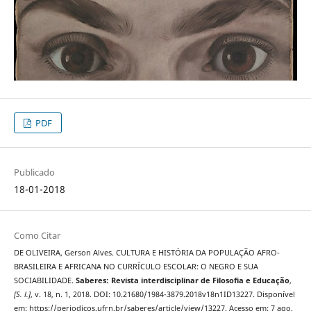
PDF
Publicado
18-01-2018
Como Citar
DE OLIVEIRA, Gerson Alves. CULTURA E HISTÓRIA DA POPULAÇÃO AFRO-
BRASILEIRA E AFRICANA NO CURRÍCULO ESCOLAR: O NEGRO E SUA
SOCIABILIDADE.
Saberes: Revista interdisciplinar de Filosofia e Educação
,
[S. l.]
, v. 18, n. 1, 2018. DOI: 10.21680/1984-3879.2018v18n1ID13227. Disponível
em: https://periodicos.ufrn.br/saberes/article/view/13227. Acesso em: 7 ago.