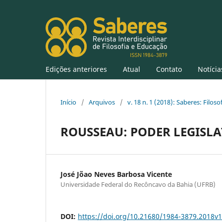
Edições anteriores
Atual
Contato
Notícia
Início
/
Arquivos
/
v. 18 n. 1 (2018): Saberes: Filos
ROUSSEAU: PODER LEGISLA
José Jõao Neves Barbosa Vicente
Universidade Federal do Recôncavo da Bahia (UFRB)
DOI:
https://doi.org/10.21680/1984-3879.2018v