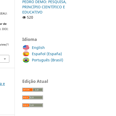
PEDRO DEMO: PESQUISA,
PRINCÍPIO CIENTÍFICO E
EDUCATIVO
SEAU:
520
ar de
8. DOI:
Idioma
/view/1
English
Español (España)
Português (Brasil)
Edição Atual
ia e