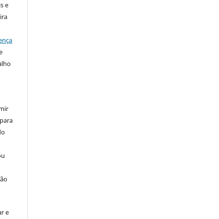
s e
ira
ença
e
alho
mir
 para
do
ou
ção
r e