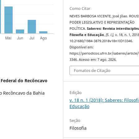
Como Citar
NEVES BARBOSA VICENTE, José Jõao. ROUS
PODER LEGISLATIVO E REPRESENTAÇÃO
POLÍTICA.
Saberes: Revista interdisciplin
Filosofia e Educação
,
[S. l.]
, v. 18, n. 1, 201
10.21680/1984-3879.2018v18n1ID13346.
Disponível em:
https://periodicos.ufrn.br/saberes/article
3346. Acesso em: 7 ago. 2026.
Fomatos de Citação
 Federal do Recôncavo
Edição
do Recôncavo da Bahia
v. 18 n. 1 (2018): Saberes: Filosof
Educação
Seção
Filosofia