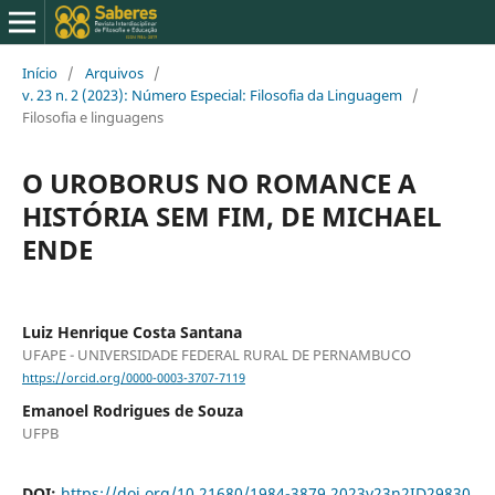
Início
/
Arquivos
/
v. 23 n. 2 (2023): Número Especial: Filosofia da Linguagem
/
Filosofia e linguagens
O UROBORUS NO ROMANCE A
HISTÓRIA SEM FIM, DE MICHAEL
ENDE
Luiz Henrique Costa Santana
UFAPE - UNIVERSIDADE FEDERAL RURAL DE PERNAMBUCO
https://orcid.org/0000-0003-3707-7119
Emanoel Rodrigues de Souza
UFPB
DOI:
https://doi.org/10.21680/1984-3879.2023v23n2ID29830