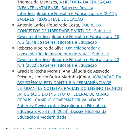
Thomaz de Menezes,
A HISTÓRIA DA EDUCAÇÃO
INFANTE NATALENSE
,
Saberes: Revista
interdisciplinar de Filosofia e Educação: n. 6 (2011):
SABERES: FILOSOFIA E EDUCAÇÃO
Antonio Carlos Figueiredo Costa,
SOBRE OS
CONCEITOS DE LIBERDADE E VIRTUDE
,
Saberes:
Revista interdisciplinar de Filosofia e Educação: v. 18
n. 3 (2018): Saberes: Filosofia e Educação
Roberto Ribeiro da Silva,
Um colaborador à
consolidação do movimento de Natal
,
Saberes:
Revista interdisciplinar de Filosofia e Educação: v. 22
n. 1 (2022): Saberes: Filosofia e Educação
Graciele Rocha Morais, Ana Cláudia de Azevedo
Peixoto , Lenício Dutra Marinho Júnior,
AVALIAÇÃO DA
ASSISTÊNCIA ESTUDANTIL E A PERMANÊNCIA DE
ESTUDANTES COTISTAS RACIAIS DO ENSINO TÉCNICO
INTEGRADO DO INSTITUTO FEDERAL DE MINAS
GERAIS - CAMPUS GOVERNADOR VALADARES
,
Saberes: Revista interdisciplinar de Filosofia e
Educação: v. 23 n. 3 (2023): Dossiê Filosofia da
Educação e Modernidade