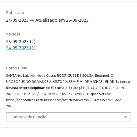
Publicado
24-09-2023 — Atualizado em 25-09-2023
Versões
25-09-2023 (2)
24-09-2023 (1)
Como Citar
SANTANA, Luiz Henrique Costa; RODRIGUES DE SOUZA, Emanoel. O
UROBORUS NO ROMANCE A HISTÓRIA SEM FIM, DE MICHAEL ENDE.
Saberes:
Revista interdisciplinar de Filosofia e Educação
,
[S. l.]
, v. 23, n. 2, p. 4–19,
2023. DOI: 10.21680/1984-3879.2023v23n2ID29830. Disponível em:
https://periodicos.ufrn.br/saberes/article/view/29830. Acesso em: 9 ago.
2026.
Fomatos de Citação