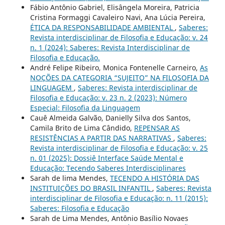
Fábio Antônio Gabriel, Elisângela Moreira, Patricia
Cristina Formaggi Cavaleiro Navi, Ana Lúcia Pereira,
ÉTICA DA RESPONSABILIDADE AMBIENTAL
,
Saberes:
Revista interdisciplinar de Filosofia e Educação: v. 24
n. 1 (2024): Saberes: Revista Interdisciplinar de
Filosofia e Educação.
André Felipe Ribeiro, Monica Fontenelle Carneiro,
As
NOÇÕES DA CATEGORIA “SUJEITO” NA FILOSOFIA DA
LINGUAGEM
,
Saberes: Revista interdisciplinar de
Filosofia e Educação: v. 23 n. 2 (2023): Número
Especial: Filosofia da Linguagem
Cauê Almeida Galvão, Danielly Silva dos Santos,
Camila Brito de Lima Cândido,
REPENSAR AS
RESISTÊNCIAS A PARTIR DAS NARRATIVAS
,
Saberes:
Revista interdisciplinar de Filosofia e Educação: v. 25
n. 01 (2025): Dossiê Interface Saúde Mental e
Educação: Tecendo Saberes Interdisciplinares
Sarah de lima Mendes,
TECENDO A HISTÓRIA DAS
INSTITUIÇÕES DO BRASIL INFANTIL
,
Saberes: Revista
interdisciplinar de Filosofia e Educação: n. 11 (2015):
Saberes: Filosofia e Educação
Sarah de Lima Mendes, Antônio Basílio Novaes