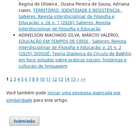
Regina de Oliveira , Ozana Pereira de Sousa, Adriana
Lopes,
TERRITÓRIO, IDENTIDADE E RESISTÊNCIA
,
Saberes: Revista interdisciplinar de Filosofia e
Educação: v. 26 n. 1 (2026): Saberes: Revista
Interdisciplinar de Filosofia e Educação
ADINELSON MACHADO SILVA, MÁRCIO VALERIO,
EDUCAÇÃO EM TEMPOS DE CRISE
,
Saberes: Revista
interdisciplinar de Filosofia e Educação: v. 25 n. 2
(2025): DOSSIÊ: Teoria Dialógica do Círculo de Bakhtin
em foco: estudos sobre práticas sociais, históricas e
culturais de linguagem
1
2
3
4
5
6
7
8
9
10
11
12
13
14
15
>
>>
Você também pode
iniciar uma pesquisa avançada por
similaridade
para este artigo.
Submissão