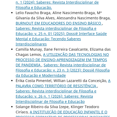
n. 1 (2024): Saberes: Revista Interdisciplinar de
Filosofia e Educação.
Lelio Favacho Braga, Aline Nascimento Braga, Mª
Gilvania da Silva Alves, Alessandra Nascimento Braga,
BURNOUT EM EDUCADORES DO ENSINO BÁSICO
,
Saberes: Revista interdisciplinar de Filosofia e
Educação: v. 25 n. 01 (2025): Dossiê Interface Saúde
Mental e Educação: Tecendo Saberes
Interdisciplinares
Camilla Munay, Ilane Ferreira Cavalcante, Elizama das
Chagas Lemos,
A UTILIZAÇÃO DAS TECNOLOGIAS NO
PROCESSO DE ENSINO-APRENDIZAGEM EM TEMPOS
DE PANDEMIA
,
Saberes: Revista interdisciplinar de
Filosofia e Educação: v. 23 n. 3 (2023): Dossiê Filosofia
da Educação e Modernidade
Érika Costa Pimentel, Willian Lazaretti da Conceição,
A
PALAVRA COMO TERRITÓRIO DE RESISTÊNCIA
,
Saberes: Revista interdisciplinar de Filosofia e
Educação: v. 26 n. 1 (2026): Saberes: Revista
Interdisciplinar de Filosofia e Educação
Solange Ribeiro da Silva Izepe, Klinger Teodoro
Ciríaco,
A INSTITUIÇÃO DE EDUCAÇÃO INFANTIL E O