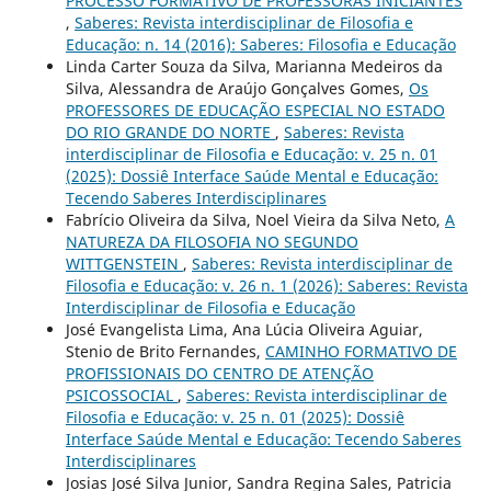
PROCESSO FORMATIVO DE PROFESSORAS INICIANTES
,
Saberes: Revista interdisciplinar de Filosofia e
Educação: n. 14 (2016): Saberes: Filosofia e Educação
Linda Carter Souza da Silva, Marianna Medeiros da
Silva, Alessandra de Araújo Gonçalves Gomes,
Os
PROFESSORES DE EDUCAÇÃO ESPECIAL NO ESTADO
DO RIO GRANDE DO NORTE
,
Saberes: Revista
interdisciplinar de Filosofia e Educação: v. 25 n. 01
(2025): Dossiê Interface Saúde Mental e Educação:
Tecendo Saberes Interdisciplinares
Fabrício Oliveira da Silva, Noel Vieira da Silva Neto,
A
NATUREZA DA FILOSOFIA NO SEGUNDO
WITTGENSTEIN
,
Saberes: Revista interdisciplinar de
Filosofia e Educação: v. 26 n. 1 (2026): Saberes: Revista
Interdisciplinar de Filosofia e Educação
José Evangelista Lima, Ana Lúcia Oliveira Aguiar,
Stenio de Brito Fernandes,
CAMINHO FORMATIVO DE
PROFISSIONAIS DO CENTRO DE ATENÇÃO
PSICOSSOCIAL
,
Saberes: Revista interdisciplinar de
Filosofia e Educação: v. 25 n. 01 (2025): Dossiê
Interface Saúde Mental e Educação: Tecendo Saberes
Interdisciplinares
Josias José Silva Junior, Sandra Regina Sales, Patricia