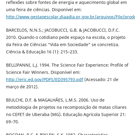
reflexões sobre fontes de energia e aquecimento global em
uma feira de ciências. Disponível em:
http://www.gestaoescolar.diaadia.pr.gov.br/arquivos/File/pro
BARCELOS, N.N.S.; JACOBUCCI, G.B. & JACOBUCCI, D.F.C.
2010. Quando o cotidiano pede espaço na escola, o projeto
da Feira de Ciências “Vida em Sociedade” se concretiza.
Ciência & Educação 16 (1): 215–233.
BELLIPANNI, L.J. 1994. The Science Fair Experience: Profile of
Science Fair Winners. Disponível em:
http://eric.ed.gov/PDFS/ED395793.pdf
(Acessado: 21 de
março de 2012).
BIULCHI, D.F. & MAGALHÃES, L.M.S. 2006. Uso de
metodologia de projetos na recomposição de matas ciliares
no CEFET de Uberaba (MG). Educação Agrícola Superior 21:
69–70.
BOGDAN, R.C. & BIKLEN, S.K. 1982. Characteristics