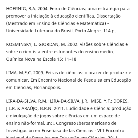
HOERNIG, B.A. 2004. Feira de Ciências: uma estratégia para
promover a iniciação à educação científica. Dissertação
(Mestrado em Ensino de Ciências e Matemática) –
Universidade Luterana do Brasil, Porto Alegre, 114 p.
KOSMINSKY, L. GIORDAN, M. 2002. Visões sobre Ciências e
sobre o cientista entre estudantes do ensino médio.
Química Nova na Escola 15: 11–18.
LIMA, M.E.C. 2009. Feiras de ciências: o prazer de produzir e
comunicar. Em Encontro Nacional de Pesquisa em Educação
em Ciências, Florianópolis.
LIRA-DA-SILVA, R.M.; LIRA-DA-SILVA, J.R.; MISE, Y.F.; DORES,
J.L.R. & ARAÚJO, B.R.N. 2011. Ludicidade e Ciência: produção
e divulgação de jogos sobre ciências em um espaço de
ensino não-formal. In: I Congreso Iberoamericano de
Investigación en Enseñasa de las Ciencias - VIII Encontro
Nacional de Pesquisa em Educação em Ciências, 2011,