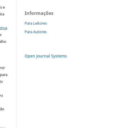
s e
Informações
ira
Para Leitores
ença
Para Autores
e
alho
Open Journal Systems
mir
 para
do
ou
ção