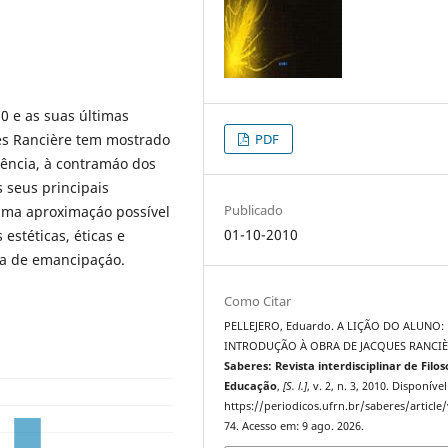
0 e as suas últimas
ues Rancière tem mostrado
PDF
dência, à contramáo dos
 seus principais
Publicado
 uma aproximaçáo possível
01-10-2010
 estéticas, éticas e
ica de emancipaçáo.
Como Citar
PELLEJERO, Eduardo. A LIÇÃO DO ALUNO:
INTRODUÇÃO À OBRA DE JACQUES RANCIÈ
Saberes: Revista interdisciplinar de Filos
Educação
,
[S. l.]
, v. 2, n. 3, 2010. Disponíve
https://periodicos.ufrn.br/saberes/article
74. Acesso em: 9 ago. 2026.