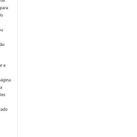
mir
 para
do
ou
ção
r e
página
ta
ões
icado