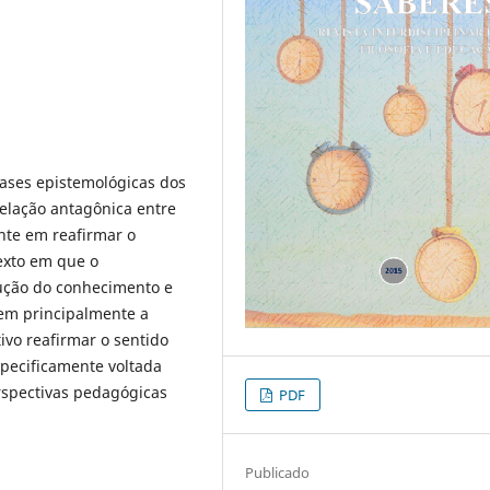
bases epistemológicas dos
relação antagônica entre
nte em reafirmar o
exto em que o
ução do conhecimento e
em principalmente a
ivo reafirmar o sentido
specificamente voltada
rspectivas pedagógicas
PDF
Publicado