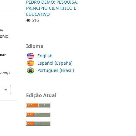
PEDRO DEMO: PESQUISA,
PRINCÍPIO CIENTÍFICO E
EDUCATIVO
516
DA
ISMO:
Idioma
O
inar
English
Español (España)
Português (Brasil)
/view/7
Edição Atual