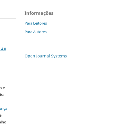
Informações
Para Leitores
Para Autores
 4.0
Open Journal Systems
:
s e
ira
ença
e
alho