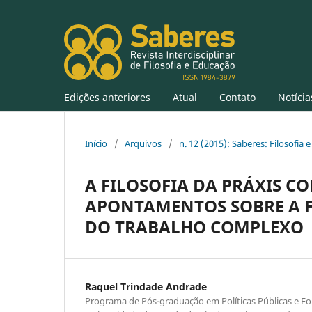
Edições anteriores
Atual
Contato
Notícia
Início
/
Arquivos
/
n. 12 (2015): Saberes: Filosofia
A FILOSOFIA DA PRÁXIS 
APONTAMENTOS SOBRE A 
DO TRABALHO COMPLEXO
Raquel Trindade Andrade
Programa de Pós-graduação em Políticas Públicas e 