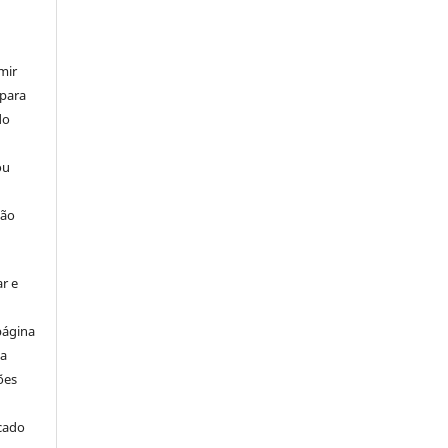
mir
 para
do
ou
ção
r e
página
ta
ões
icado