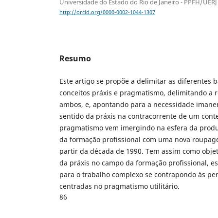
Universidade do Estado do Rio de Janeiro - PPFH/UERJ
http://orcid.org/0000-0002-1044-1307
Resumo
Este artigo se propõe a
delimitar as diferentes 
conceitos práxis e pragmatismo, delimitando a 
ambos, e, apontando para a necessidade imane
sentido da práxis na contracorrente de um cont
pragmatismo vem imergindo na esfera da prod
da formação profissional com uma nova roupag
partir da década de 1990. Tem assim como objet
da práxis no campo da formação profissional, e
para o trabalho complexo se contrapondo às pe
centradas no pragmatismo utilitário.
86