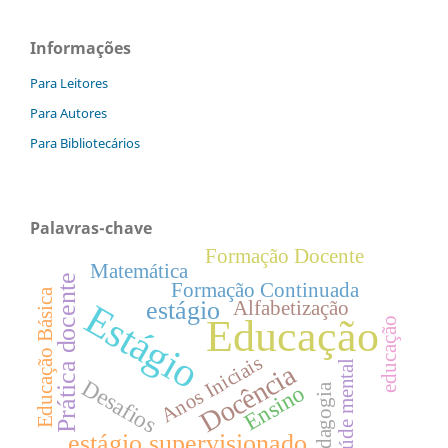
Informações
Para Leitores
Para Autores
Para Bibliotecários
Palavras-chave
Formação Docente
Matemática
Prática docente
Formação Continuada
Educação Básica
estágio
Estágio
Alfabetização
Educação
educação
Anos Iniciais
Saúde mental
Docência
Desafios
Ensino
Pedagogia
estágio supervisionado