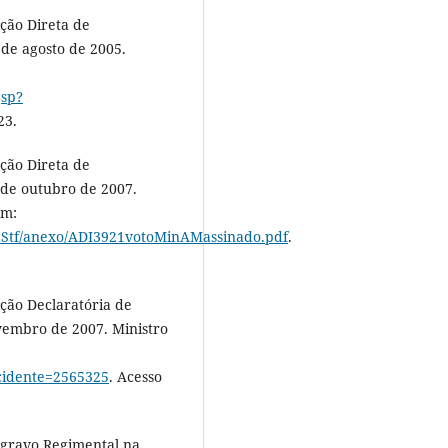
ção Direta de
 de agosto de 2005.
jsp?
23.
ção Direta de
 de outubro de 2007.
em:
ciaStf/anexo/ADI3921votoMinAMassinado.pdf
.
ção Declaratória de
vembro de 2007. Ministro
incidente=2565325
. Acesso
Agravo Regimental na