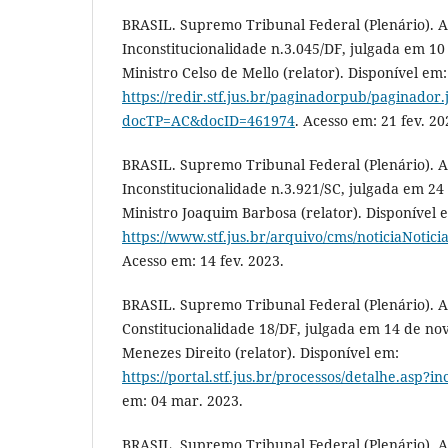
BRASIL. Supremo Tribunal Federal (Plenário). A
Inconstitucionalidade n.3.045/DF, julgada em 10
Ministro Celso de Mello (relator). Disponível em:
https://redir.stf.jus.br/paginadorpub/paginador.
docTP=AC&docID=461974
. Acesso em: 21 fev. 20
BRASIL. Supremo Tribunal Federal (Plenário). A
Inconstitucionalidade n.3.921/SC, julgada em 24
Ministro Joaquim Barbosa (relator). Disponível 
https://www.stf.jus.br/arquivo/cms/noticiaNoti
Acesso em: 14 fev. 2023.
BRASIL. Supremo Tribunal Federal (Plenário). A
Constitucionalidade 18/DF, julgada em 14 de no
Menezes Direito (relator). Disponível em:
https://portal.stf.jus.br/processos/detalhe.asp?
em: 04 mar. 2023.
BRASIL. Supremo Tribunal Federal (Plenário). 