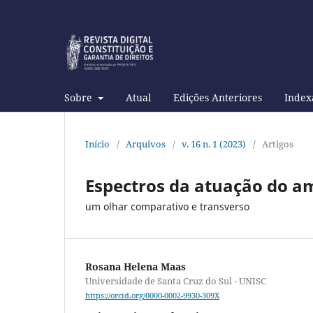
Sobre
Atual
Edições Anteriores
Index
Início
/
Arquivos
/
v. 16 n. 1 (2023)
/
Artigos
Espectros da atuação do am
um olhar comparativo e transverso
Rosana Helena Maas
Universidade de Santa Cruz do Sul - UNISC
https://orcid.org/0000-0002-9930-309X