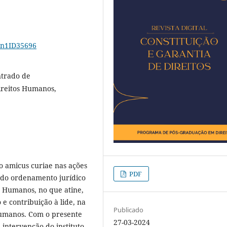
16n1ID35696
ntrado de
ireitos Humanos,
do amicus curiae nas ações
PDF
 do ordenamento jurídico
s Humanos, no que atine,
e contribuição à lide, na
Publicado
humanos. Com o presente
27-03-2024
 intervenção do instituto