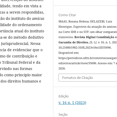
lidade, tendo em vista a
icas a serem respondidas,
Como Citar
ão do instituto do
amicus
MAAS, Rosana Helena; DELAZERI, Luiz
nalidade do ordenamento
Henrique. Espectros da atuação do amicus
rtância atual do instituto
na Corte IDH e no STF: um olhar comparati
iza-se do método dedutivo
transverso.
Revista Digital Constituição e
Garantia de Direitos
,
[S. l.]
, v. 16, n. 1, 20
 jurisprudencial. Nessa
10.21680/1982-310X.2023v16n1ID35696.
ância de evidenciar que o
Disponível em:
mo de contribuição e
https://periodicos.ufrn.br/constituicaoegar
 Tribunal Federal e da
edireitos/article/view/35696. Acesso em: 7 
ervindo nas formas
2026.
ndo como princípio maior
Fomatos de Citação
a dos direitos humanos e
Edição
v. 16 n. 1 (2023)
Seção