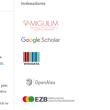
Indexadores
a
on-
 pelo
eitos
rir os