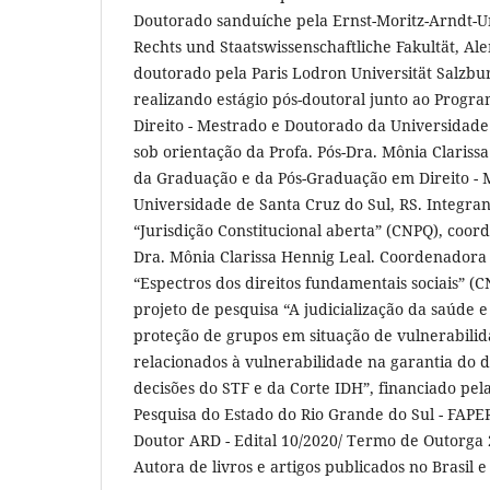
Doutorado sanduíche pela Ernst-Moritz-Arndt-Un
Rechts und Staatswissenschaftliche Fakultät, Al
doutorado pela Paris Lodron Universität Salzbur
realizando estágio pós-doutoral junto ao Prog
Direito - Mestrado e Doutorado da Universidade 
sob orientação da Profa. Pós-Dra. Mônia Clariss
da Graduação e da Pós-Graduação em Direito - 
Universidade de Santa Cruz do Sul, RS. Integra
“Jurisdição Constitucional aberta” (CNPQ), coord
Dra. Mônia Clarissa Hennig Leal. Coordenadora
“Espectros dos direitos fundamentais sociais” 
projeto de pesquisa “A judicialização da saúde e
proteção de grupos em situação de vulnerabilida
relacionados à vulnerabilidade na garantia do di
decisões do STF e da Corte IDH”, financiado p
Pesquisa do Estado do Rio Grande do Sul - FAPE
Doutor ARD - Edital 10/2020/ Termo de Outorga 
Autora de livros e artigos publicados no Brasil 