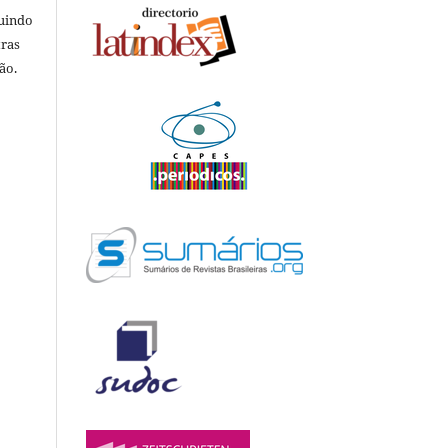
luindo
tras
ão.