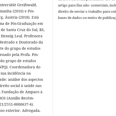
iversität Greifswald,
artigo para fins não- comerciais, inc
emanha (2016) e Pós-
direito de enviar o trabalho para ou
g, Áustria (2018). Está
bases de dados ou meios de publicaç
rama de Pós-Graduação em
de Santa Cruz do Sul, RS,
a Hennig Leal. Professora
Mestrado e Doutorado da
nte do grupo de estudos
enado pela Profa. Pós-
 do grupo de estudos
(CNPQ). Coordenadora do
 sua incidência na
de: análise dos aspectos
reito social à saúde nas
ela Fundação de Amparo à
RGS (Auxílio Recém-
21/2551-0000637-4).
e no exterior. Advogada.