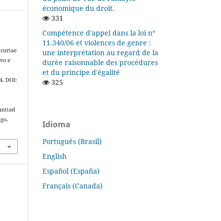
économique du droit.
331
Compétence d'appel dans la loi n°
11.340/06 et violences de genre :
 curiae
une interprétation au regard de la
vo e
durée raisonnable des procédures
et du principe d'égalité
24. DOI:
325
antiad
ago.
Idioma
Português (Brasil)
English
Español (España)
Français (Canada)