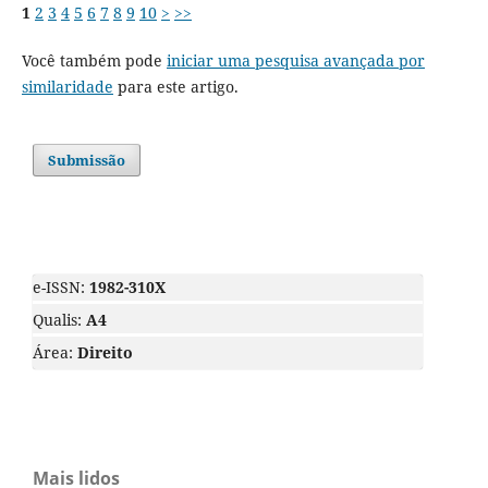
1
2
3
4
5
6
7
8
9
10
>
>>
Você também pode
iniciar uma pesquisa avançada por
similaridade
para este artigo.
Submissão
e-ISSN:
1982-310X
Qualis:
A4
Área:
Direito
Mais lidos