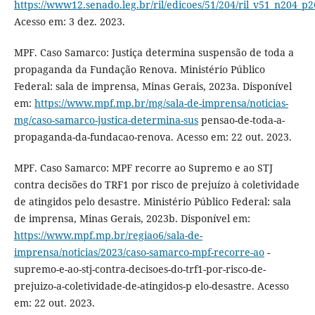
https://www12.senado.leg.br/ril/edicoes/51/204/ril_v51_n204_p
Acesso em: 3 dez. 2023.
MPF. Caso Samarco: Justiça determina suspensão de toda a
propaganda da Fundação Renova. Ministério Público
Federal: sala de imprensa, Minas Gerais, 2023a. Disponível
em:
https://www.mpf.mp.br/mg/sala-de-imprensa/noticias-
mg/caso-samarco-justica-determina-sus
pensao-de-toda-a-
propaganda-da-fundacao-renova. Acesso em: 22 out. 2023.
MPF. Caso Samarco: MPF recorre ao Supremo e ao STJ
contra decisões do TRF1 por risco de prejuízo à coletividade
de atingidos pelo desastre. Ministério Público Federal: sala
de imprensa, Minas Gerais, 2023b. Disponível em:
https://www.mpf.mp.br/regiao6/sala-de-
imprensa/noticias/2023/caso-samarco-mpf-recorre-ao
-
supremo-e-ao-stj-contra-decisoes-do-trf1-por-risco-de-
prejuizo-a-coletividade-de-atingidos-p elo-desastre. Acesso
em: 22 out. 2023.