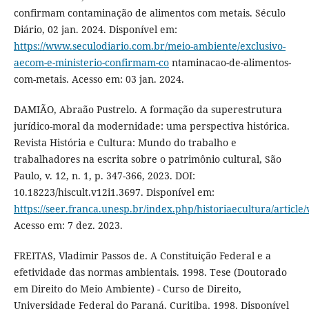
confirmam contaminação de alimentos com metais. Século
Diário, 02 jan. 2024. Disponível em:
https://www.seculodiario.com.br/meio-ambiente/exclusivo-
aecom-e-ministerio-confirmam-co
ntaminacao-de-alimentos-
com-metais. Acesso em: 03 jan. 2024.
DAMIÃO, Abraão Pustrelo. A formação da superestrutura
jurídico-moral da modernidade: uma perspectiva histórica.
Revista História e Cultura: Mundo do trabalho e
trabalhadores na escrita sobre o patrimônio cultural, São
Paulo, v. 12, n. 1, p. 347-366, 2023. DOI:
10.18223/hiscult.v12i1.3697. Disponível em:
https://seer.franca.unesp.br/index.php/historiaecultura/article
Acesso em: 7 dez. 2023.
FREITAS, Vladimir Passos de. A Constituição Federal e a
efetividade das normas ambientais. 1998. Tese (Doutorado
em Direito do Meio Ambiente) - Curso de Direito,
Universidade Federal do Paraná, Curitiba, 1998. Disponível