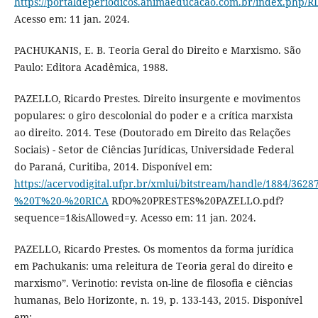
https://portaldeperiodicos.animaeducacao.com.br/index.php/RD
Acesso em: 11 jan. 2024.
PACHUKANIS, E. B. Teoria Geral do Direito e Marxismo. São
Paulo: Editora Acadêmica, 1988.
PAZELLO, Ricardo Prestes. Direito insurgente e movimentos
populares: o giro descolonial do poder e a crítica marxista
ao direito. 2014. Tese (Doutorado em Direito das Relações
Sociais) - Setor de Ciências Jurídicas, Universidade Federal
do Paraná, Curitiba, 2014. Disponível em:
https://acervodigital.ufpr.br/xmlui/bitstream/handle/1884/3628
%20T%20-%20RICA
RDO%20PRESTES%20PAZELLO.pdf?
sequence=1&isAllowed=y. Acesso em: 11 jan. 2024.
PAZELLO, Ricardo Prestes. Os momentos da forma jurídica
em Pachukanis: uma releitura de Teoria geral do direito e
marxismo”. Verinotio: revista on-line de filosofia e ciências
humanas, Belo Horizonte, n. 19, p. 133-143, 2015. Disponível
em: