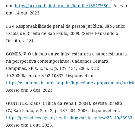
em:
https://acervodigital.ufpr.br/handle/1884/75804
. Acesso
em: 14 out. 2023.
FGV. Responsabilidade penal da pessoa jurídica. São Paulo:
Escola de Direito de São Paulo, 2009. (Série Pensando o
Direito, v. 18).
GOMES, V. O vínculo entre infra estrutura e superestrutura
na perspectiva contemporânea. Cadernos Cemarx,
Campinas, SP, v. 2, n. 2, p. 127–134, 2005. DOI:
10.20396/cemarx.v2i2.10832. Disponível em:
https://econtents.bc.unicamp.br/inpec/index.php/cemarx/articl
Acesso em: 3 dez. 2023
GÜNTHER, Klaus. Crítica da Pena I (2004). Revista Direito
GV, São Paulo, v. 2, n. 2, p. 187-204, 2006. Disponível em:
https://periodicos.fgv.br/revdireitogv/article/view/35149/33933
.
Acesso em: 1 out. 2023.