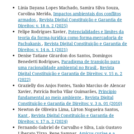
Línia Dayana Lopes Machado, Samira Silva Souza,
Carolina Merida,
Impactos ambientais dos conflitos
armados
,
Revista Digital Constituição e Garantia de
Direitos: v. 18 n. 2 (2025)
Felipe Rodrigues Xavier,
Potencialidades e limites da
teoria da forma-jurídica como forma-mercadoria de
Pachukanis
,
Revista Digital Constituição e Garantia de
Direitos: v. 14 n. 1 (2021)
Denise Tatiane Girardon dos Santos, Domingos
Benedetti Rodrigues,
Paradigma de transição para
uma racionalidade ambiental no Brasil
,
Revista
Digital Constituição e Garantia de Direitos: v. 15 n. 2
(2022)
Grazielly dos Anjos Fontes, Yanko Marcius de Alencar
Xavier, Patrícia Borba Vilar Guimarães,
Princípio
fundamental ao meio ambiente
,
Revista Digital
Constituição e Garantia de Direitos: v. 3 n. 01 (2010)
Newton de Oliveira Lima, Lirton Nogueira Santos,
Kant
,
Revista Digital Constituição e Garantia de
Direitos: v. 17 n. 2 (2024)
Fernando Gabriel de Carvalho e Silva, Luis Gustavo
Liberato Tizzo, Rene Sampar,
Amicus curiae e a