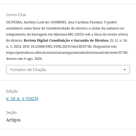
Como Citar
OLIVEIRA, Antônio Leal de; GONRING, Ana Carolina Pasolini. O poder
econômico como fator de (in)efetividade do direito: o crime da samarco no
rompimento da barragem em Mariana-MG (2015) sob a ótica da teoria crítica
do direito.
Revista Digital Constituição e Garantia de Direitos
,
[S. l.]
, v. 16,
n. 1, 2024. DOI: 10.21680/1982-310X.2023v16n1ID35740. Disponível em:
https://periodicos.ufrn.br/constituicaoegarantiadedireitos/article/view/35740.
Acesso em: 6 ago. 2026.
Fomatos de Citação
Edição
v. 16 n. 1 (2023)
Seção
Artigos