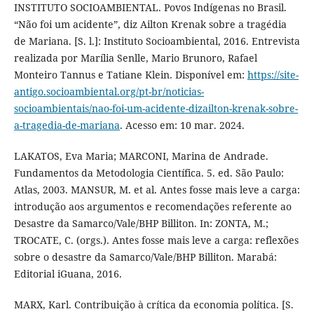
INSTITUTO SOCIOAMBIENTAL. Povos Indígenas no Brasil.
“Não foi um acidente”, diz Ailton Krenak sobre a tragédia
de Mariana. [S. l.]: Instituto Socioambiental, 2016. Entrevista
realizada por Marília Senlle, Mario Brunoro, Rafael
Monteiro Tannus e Tatiane Klein. Disponível em:
https://site-
antigo.socioambiental.org/pt-br/noticias-
socioambientais/nao-foi-um-acidente-dizailton-krenak-sobre-
a-tragedia-de-mariana
. Acesso em: 10 mar. 2024.
LAKATOS, Eva Maria; MARCONI, Marina de Andrade.
Fundamentos da Metodologia Científica. 5. ed. São Paulo:
Atlas, 2003. MANSUR, M. et al. Antes fosse mais leve a carga:
introdução aos argumentos e recomendações referente ao
Desastre da Samarco/Vale/BHP Billiton. In: ZONTA, M.;
TROCATE, C. (orgs.). Antes fosse mais leve a carga: reflexões
sobre o desastre da Samarco/Vale/BHP Billiton. Marabá:
Editorial iGuana, 2016.
MARX, Karl. Contribuição à crítica da economia política. [S.