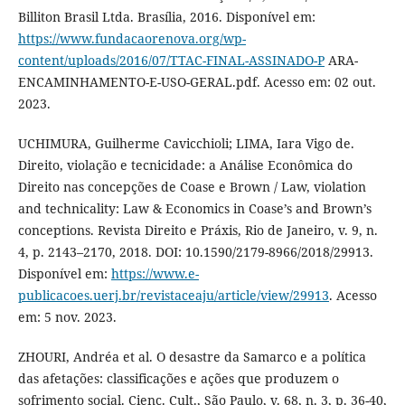
Billiton Brasil Ltda. Brasília, 2016. Disponível em:
https://www.fundacaorenova.org/wp-
content/uploads/2016/07/TTAC-FINAL-ASSINADO-P
ARA-
ENCAMINHAMENTO-E-USO-GERAL.pdf. Acesso em: 02 out.
2023.
UCHIMURA, Guilherme Cavicchioli; LIMA, Iara Vigo de.
Direito, violação e tecnicidade: a Análise Econômica do
Direito nas concepções de Coase e Brown / Law, violation
and technicality: Law & Economics in Coase’s and Brown’s
conceptions. Revista Direito e Práxis, Rio de Janeiro, v. 9, n.
4, p. 2143–2170, 2018. DOI: 10.1590/2179-8966/2018/29913.
Disponível em:
https://www.e-
publicacoes.uerj.br/revistaceaju/article/view/29913
. Acesso
em: 5 nov. 2023.
ZHOURI, Andréa et al. O desastre da Samarco e a política
das afetações: classificações e ações que produzem o
sofrimento social. Cienc. Cult., São Paulo, v. 68, n. 3, p. 36-40,