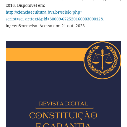
2016. Disponível em:
http://cienciaecultura.bvs.br/scielo.php?
script=sci_arttext&pid=S0009-67252016000300012&
lng=en&nrm=iso. Acesso em: 21 out. 2023