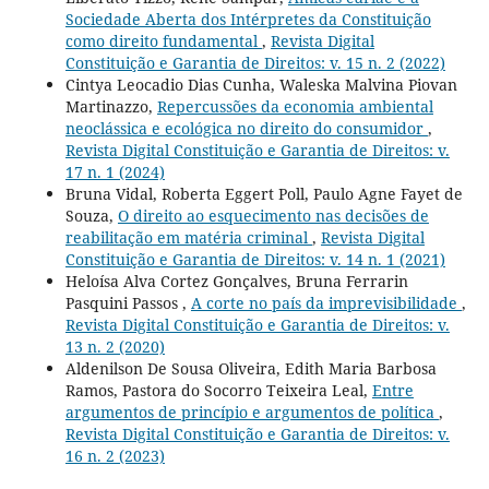
Sociedade Aberta dos Intérpretes da Constituição
como direito fundamental
,
Revista Digital
Constituição e Garantia de Direitos: v. 15 n. 2 (2022)
Cintya Leocadio Dias Cunha, Waleska Malvina Piovan
Martinazzo,
Repercussões da economia ambiental
neoclássica e ecológica no direito do consumidor
,
Revista Digital Constituição e Garantia de Direitos: v.
17 n. 1 (2024)
Bruna Vidal, Roberta Eggert Poll, Paulo Agne Fayet de
Souza,
O direito ao esquecimento nas decisões de
reabilitação em matéria criminal
,
Revista Digital
Constituição e Garantia de Direitos: v. 14 n. 1 (2021)
Heloísa Alva Cortez Gonçalves, Bruna Ferrarin
Pasquini Passos ,
A corte no país da imprevisibilidade
,
Revista Digital Constituição e Garantia de Direitos: v.
13 n. 2 (2020)
Aldenilson De Sousa Oliveira, Edith Maria Barbosa
Ramos, Pastora do Socorro Teixeira Leal,
Entre
argumentos de princípio e argumentos de política
,
Revista Digital Constituição e Garantia de Direitos: v.
16 n. 2 (2023)