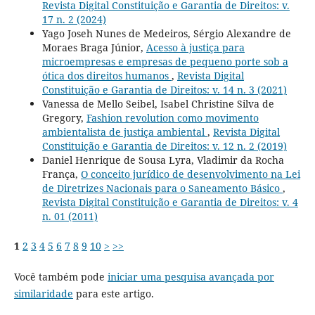
Revista Digital Constituição e Garantia de Direitos: v.
17 n. 2 (2024)
Yago Joseh Nunes de Medeiros, Sérgio Alexandre de
Moraes Braga Júnior,
Acesso à justiça para
microempresas e empresas de pequeno porte sob a
ótica dos direitos humanos
,
Revista Digital
Constituição e Garantia de Direitos: v. 14 n. 3 (2021)
Vanessa de Mello Seibel, Isabel Christine Silva de
Gregory,
Fashion revolution como movimento
ambientalista de justiça ambiental
,
Revista Digital
Constituição e Garantia de Direitos: v. 12 n. 2 (2019)
Daniel Henrique de Sousa Lyra, Vladimir da Rocha
França,
O conceito jurídico de desenvolvimento na Lei
de Diretrizes Nacionais para o Saneamento Básico
,
Revista Digital Constituição e Garantia de Direitos: v. 4
n. 01 (2011)
1
2
3
4
5
6
7
8
9
10
>
>>
Você também pode
iniciar uma pesquisa avançada por
similaridade
para este artigo.