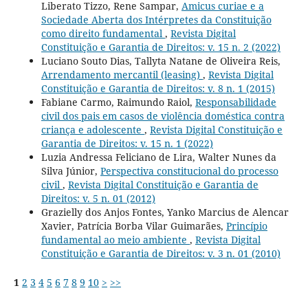
Liberato Tizzo, Rene Sampar,
Amicus curiae e a
Sociedade Aberta dos Intérpretes da Constituição
como direito fundamental
,
Revista Digital
Constituição e Garantia de Direitos: v. 15 n. 2 (2022)
Luciano Souto Dias, Tallyta Natane de Oliveira Reis,
Arrendamento mercantil (leasing)
,
Revista Digital
Constituição e Garantia de Direitos: v. 8 n. 1 (2015)
Fabiane Carmo, Raimundo Raiol,
Responsabilidade
civil dos pais em casos de violência doméstica contra
criança e adolescente
,
Revista Digital Constituição e
Garantia de Direitos: v. 15 n. 1 (2022)
Luzia Andressa Feliciano de Lira, Walter Nunes da
Silva Júnior,
Perspectiva constitucional do processo
civil
,
Revista Digital Constituição e Garantia de
Direitos: v. 5 n. 01 (2012)
Grazielly dos Anjos Fontes, Yanko Marcius de Alencar
Xavier, Patrícia Borba Vilar Guimarães,
Princípio
fundamental ao meio ambiente
,
Revista Digital
Constituição e Garantia de Direitos: v. 3 n. 01 (2010)
1
2
3
4
5
6
7
8
9
10
>
>>