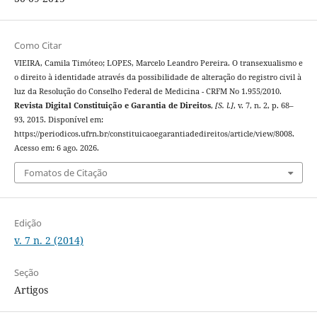
Como Citar
VIEIRA, Camila Timóteo; LOPES, Marcelo Leandro Pereira. O transexualismo e
o direito à identidade através da possibilidade de alteração do registro civil à
luz da Resolução do Conselho Federal de Medicina - CRFM No 1.955/2010.
Revista Digital Constituição e Garantia de Direitos
,
[S. l.]
, v. 7, n. 2, p. 68–
93, 2015. Disponível em:
https://periodicos.ufrn.br/constituicaoegarantiadedireitos/article/view/8008.
Acesso em: 6 ago. 2026.
Fomatos de Citação
Edição
v. 7 n. 2 (2014)
Seção
Artigos