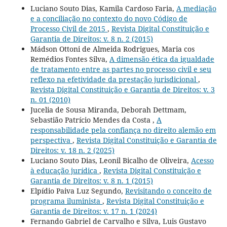
Luciano Souto Dias, Kamila Cardoso Faria,
A mediação
e a conciliação no contexto do novo Código de
Processo Civil de 2015
,
Revista Digital Constituição e
Garantia de Direitos: v. 8 n. 2 (2015)
Mádson Ottoni de Almeida Rodrigues, Maria cos
Remédios Fontes Silva,
A dimensão ética da igualdade
de tratamento entre as partes no processo civil e seu
reflexo na efetividade da prestação jurisdicional
,
Revista Digital Constituição e Garantia de Direitos: v. 3
n. 01 (2010)
Jucelia de Sousa Miranda, Deborah Dettmam,
Sebastião Patrício Mendes da Costa ,
A
responsabilidade pela confiança no direito alemão em
perspectiva
,
Revista Digital Constituição e Garantia de
Direitos: v. 18 n. 2 (2025)
Luciano Souto Dias, Leonil Bicalho de Oliveira,
Acesso
à educação jurídica
,
Revista Digital Constituição e
Garantia de Direitos: v. 8 n. 1 (2015)
Elpídio Paiva Luz Segundo,
Revisitando o conceito de
programa iluminista
,
Revista Digital Constituição e
Garantia de Direitos: v. 17 n. 1 (2024)
Fernando Gabriel de Carvalho e Silva, Luis Gustavo