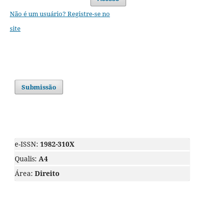
Não é um usuário? Registre-se no
site
Submissão
e-ISSN:
1982-310X
Qualis:
A4
Área:
Direito