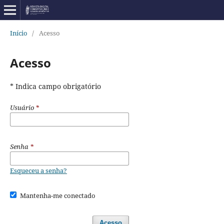
Início
/
Acesso
Acesso
* Indica campo obrigatório
Usuário
*
Senha
*
Esqueceu a senha?
Mantenha-me conectado
Acesso