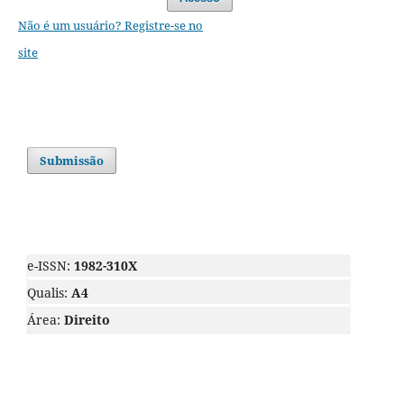
Não é um usuário? Registre-se no
site
Submissão
e-ISSN:
1982-310X
Qualis:
A4
Área:
Direito