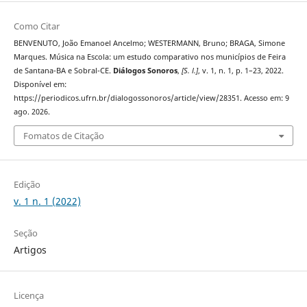
Como Citar
BENVENUTO, João Emanoel Ancelmo; WESTERMANN, Bruno; BRAGA, Simone
Marques. Música na Escola: um estudo comparativo nos municípios de Feira
de Santana-BA e Sobral-CE.
Diálogos Sonoros
,
[S. l.]
, v. 1, n. 1, p. 1–23, 2022.
Disponível em:
https://periodicos.ufrn.br/dialogossonoros/article/view/28351. Acesso em: 9
ago. 2026.
Fomatos de Citação
Edição
v. 1 n. 1 (2022)
Seção
Artigos
Licença