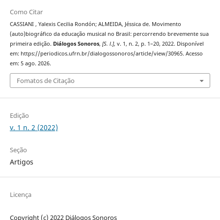
Como Citar
CASSIANI , Yalexis Cecilia Rondón; ALMEIDA, Jéssica de. Movimento
(auto)biográfico da educação musical no Brasil: percorrendo brevemente sua
primeira edição.
Diálogos Sonoros
,
[S. l.]
, v. 1, n. 2, p. 1–20, 2022. Disponível
em: https://periodicos.ufrn.br/dialogossonoros/article/view/30965. Acesso
em: 5 ago. 2026.
Fomatos de Citação
Edição
v. 1 n. 2 (2022)
Seção
Artigos
Licença
Copyright (c) 2022 Diálogos Sonoros