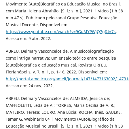
Movimento (Auto)Biográfico da Educação Musical no Brasil,
com Maria Helena Abrahão. [S. l.: s. n.], 2021. 1 vídeo (1 h 58
min 47 s). Publicado pelo canal Grupo Pesquisa Educação
Musical Docente. Disponível em:
https://www.youtube.com/watch?v=9GuMYPWjQ7g&t=7s
.
Acesso em: 9 abr. 2022.
ABREU, Delmary Vasconcelos de. A musicobiografização
como intriga narrativa: um ensaio teórico entre pesquisa
(auto)biográfica e educação musical. Revista ORFEU,
Florianópolis, v. 7, n. 1, p. 1-16, 2022. Disponível em:
http://portal.amelica.org/ameli/journal/147/1473163002/1473
Acesso em: 24 nov. 2022.
ABREU, Delmary Vasconcelos de; ALMEIDA, Jéssica de;
MAFFIOLETTI, Leda de A.; TORRES, Maria Cecília de A. R.;
MATEIRO, Teresa; LOURO, Ana Lúcia; ROCHA, Inês, GAULKE,
Tamar G. Webinário 04 | Movimento (Auto)Biográfico da
Educação Musical no Brasil. [S. l.: s. n.], 2021. 1 vídeo (1 h 53