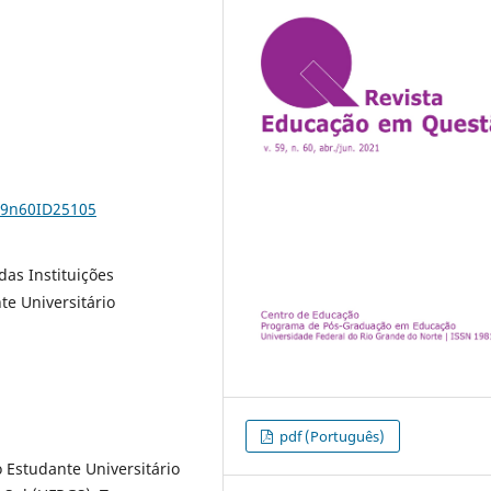
v59n60ID25105
das Instituições
te Universitário
pdf (Português)
 Estudante Universitário