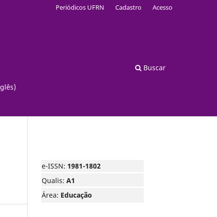
Periódicos UFRN
Cadastro
Acesso
Buscar
glês)
e-ISSN:
1981-1802
Qualis:
A1
Área:
Educação