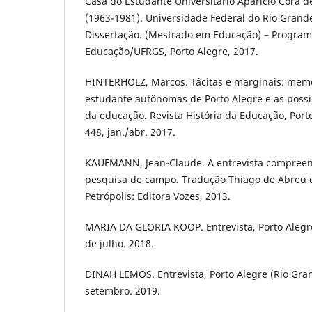
Casa do Estudante Universitário Aparício Cora 
(1963-1981). Universidade Federal do Rio Grande 
Dissertação. (Mestrado em Educação) – Progra
Educação/UFRGS, Porto Alegre, 2017.
HINTERHOLZ, Marcos. Tácitas e marginais: memó
estudante autônomas de Porto Alegre e as possib
da educação. Revista História da Educação, Porto
448, jan./abr. 2017.
KAUFMANN, Jean-Claude. A entrevista compreen
pesquisa de campo. Tradução Thiago de Abreu e 
Petrópolis: Editora Vozes, 2013.
MARIA DA GLORIA KOOP. Entrevista, Porto Alegre
de julho. 2018.
DINAH LEMOS. Entrevista, Porto Alegre (Rio Gran
setembro. 2019.