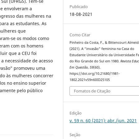
 Sul (UFRGS). Tem-se
Publicado
ue envolveram a
18-08-2021
ingresso das mulheres na
para as estudantes. As
mulheres que
Como Citar
naram-se os modos como
Pinheiro da Costa, F., & Bittencourt Almeid
eceram com os homens
(2021). A “invasão” feminina na Casa do
luir que a CEU foi
Estudante Universitário da Universidade F
r a necessidade de acesso
do Rio Grande do Sul em 1980.
Revista Edu
Em Questão
,
59
(60).
nvasão” promoveu uma
https://doi.org/10.21680/1981-
ndo às mulheres concorrer
1802.2021v59n60ID25105
dos no ensino superior
iamente pelo público
Fomatos de Citação
Edição
v. 59 n. 60 (2021): abr./jun. 2021
Seção