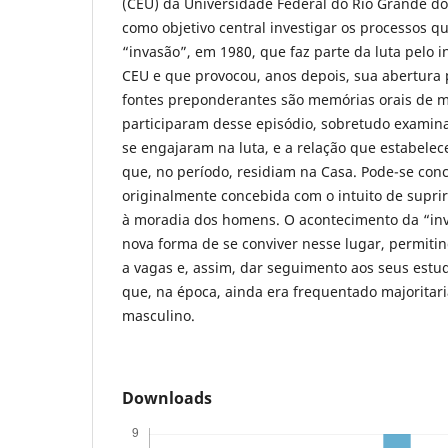
(CEU) da Universidade Federal do Rio Grande do
como objetivo central investigar os processos q
“invasão”, em 1980, que faz parte da luta pelo 
CEU e que provocou, anos depois, sua abertura 
fontes preponderantes são memórias orais de 
participaram desse episódio, sobretudo exami
se engajaram na luta, e a relação que estabel
que, no período, residiam na Casa. Pode-se conc
originalmente concebida com o intuito de supri
à moradia dos homens. O acontecimento da “i
nova forma de se conviver nesse lugar, permiti
a vagas e, assim, dar seguimento aos seus estu
que, na época, ainda era frequentado majoritar
masculino.
Downloads