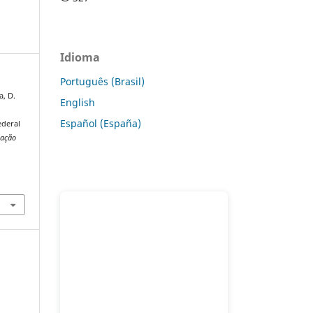
Idioma
Português (Brasil)
a, D.
English
Español (España)
ederal
cação