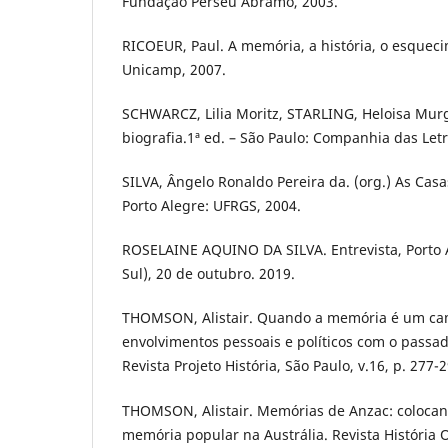
Fundação Perseu Abramo, 2003.
RICOEUR, Paul. A memória, a história, o esqueci
Unicamp, 2007.
SCHWARCZ, Lilia Moritz, STARLING, Heloisa Murg
biografia.1ª ed. – São Paulo: Companhia das Letr
SILVA, Ângelo Ronaldo Pereira da. (org.) As Cas
Porto Alegre: UFRGS, 2004.
ROSELAINE AQUINO DA SILVA. Entrevista, Porto 
Sul), 20 de outubro. 2019.
THOMSON, Alistair. Quando a memória é um ca
envolvimentos pessoais e políticos com o passad
Revista Projeto História, São Paulo, v.16, p. 277-
THOMSON, Alistair. Memórias de Anzac: colocand
memória popular na Austrália. Revista História Or