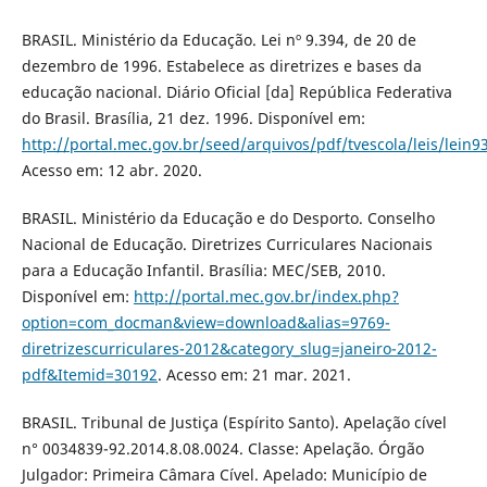
BRASIL. Ministério da Educação. Lei nº 9.394, de 20 de
dezembro de 1996. Estabelece as diretrizes e bases da
educação nacional. Diário Oficial [da] República Federativa
do Brasil. Brasília, 21 dez. 1996. Disponível em:
http://portal.mec.gov.br/seed/arquivos/pdf/tvescola/leis/lein9
Acesso em: 12 abr. 2020.
BRASIL. Ministério da Educação e do Desporto. Conselho
Nacional de Educação. Diretrizes Curriculares Nacionais
para a Educação Infantil. Brasília: MEC/SEB, 2010.
Disponível em:
http://portal.mec.gov.br/index.php?
option=com_docman&view=download&alias=9769-
diretrizescurriculares-2012&category_slug=janeiro-2012-
pdf&Itemid=30192
. Acesso em: 21 mar. 2021.
BRASIL. Tribunal de Justiça (Espírito Santo). Apelação cível
n° 0034839-92.2014.8.08.0024. Classe: Apelação. Órgão
Julgador: Primeira Câmara Cível. Apelado: Município de