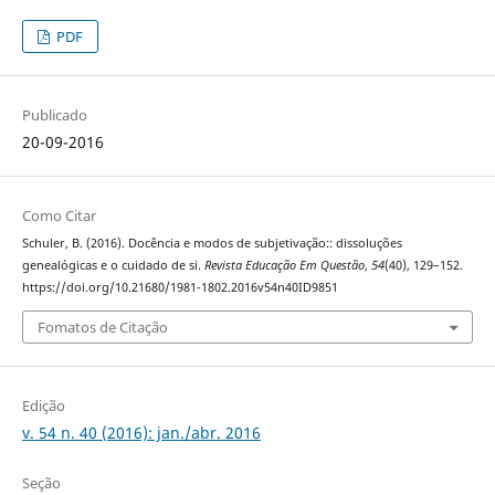
PDF
Publicado
20-09-2016
Como Citar
Schuler, B. (2016). Docência e modos de subjetivação:: dissoluções
genealógicas e o cuidado de si.
Revista Educação Em Questão
,
54
(40), 129–152.
https://doi.org/10.21680/1981-1802.2016v54n40ID9851
Fomatos de Citação
Edição
v. 54 n. 40 (2016): jan./abr. 2016
Seção