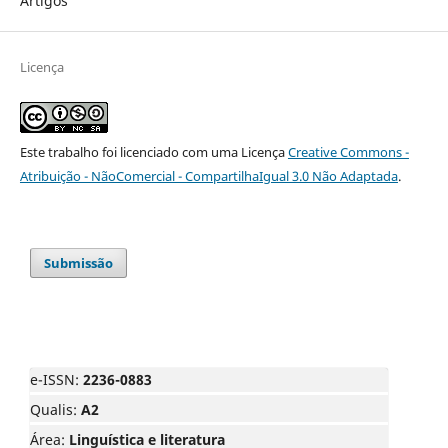
Artigos
Licença
Este trabalho foi licenciado com uma Licença
Creative Commons -
Atribuição - NãoComercial - CompartilhaIgual 3.0 Não Adaptada
.
Submissão
e-ISSN:
2236-0883
Qualis:
A2
Área:
Linguística e literatura