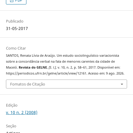
PDF
Publicado
31-05-2017
Como Citar
SANTOS, Renata Lívia de Araújo. Um estudo sociolinguístico variacionista
sobre a concordância verbal na fala de menores carentes da cidade de
Maceió.
Revista do GELNE
,
[S. l.]
, v. 10, n. 2, p. 58–61, 2017. Disponível em:
https://periodicos.ufrn.br/gelne/article/view/12161. Acesso em: 9 ago. 2026.
Fomatos de Citação
Edição
v. 10 n. 2 (2008)
Seção