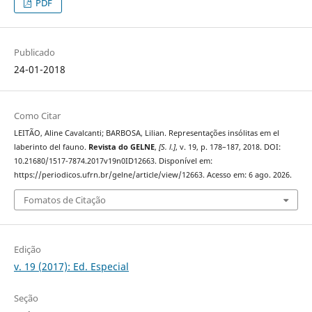
PDF
Publicado
24-01-2018
Como Citar
LEITÃO, Aline Cavalcanti; BARBOSA, Lilian. Representações insólitas em el
laberinto del fauno.
Revista do GELNE
,
[S. l.]
, v. 19, p. 178–187, 2018. DOI:
10.21680/1517-7874.2017v19n0ID12663. Disponível em:
https://periodicos.ufrn.br/gelne/article/view/12663. Acesso em: 6 ago. 2026.
Fomatos de Citação
Edição
v. 19 (2017): Ed. Especial
Seção