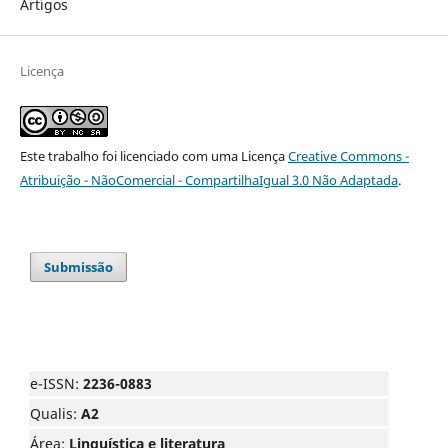
Artigos
Licença
Este trabalho foi licenciado com uma Licença
Creative Commons -
Atribuição - NãoComercial - CompartilhaIgual 3.0 Não Adaptada
.
Submissão
e-ISSN:
2236-0883
Qualis:
A2
Área:
Linguística e literatura