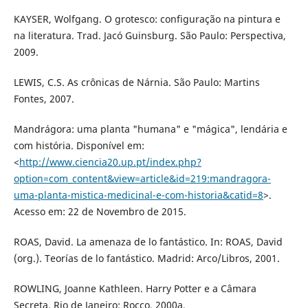
KAYSER, Wolfgang. O grotesco: configuração na pintura e
na literatura. Trad. Jacó Guinsburg. São Paulo: Perspectiva,
2009.
LEWIS, C.S. As crônicas de Nárnia. São Paulo: Martins
Fontes, 2007.
Mandrágora: uma planta "humana" e "mágica", lendária e
com história. Disponível em:
<
http://www.ciencia20.up.pt/index.php?
option=com_content&view=article&id=219:mandragora-
uma-planta-mistica-medicinal-e-com-historia&catid=8
>.
Acesso em: 22 de Novembro de 2015.
ROAS, David. La amenaza de lo fantástico. In: ROAS, David
(org.). Teorías de lo fantástico. Madrid: Arco/Libros, 2001.
ROWLING, Joanne Kathleen. Harry Potter e a Câmara
Secreta. Rio de Janeiro: Rocco, 2000a.