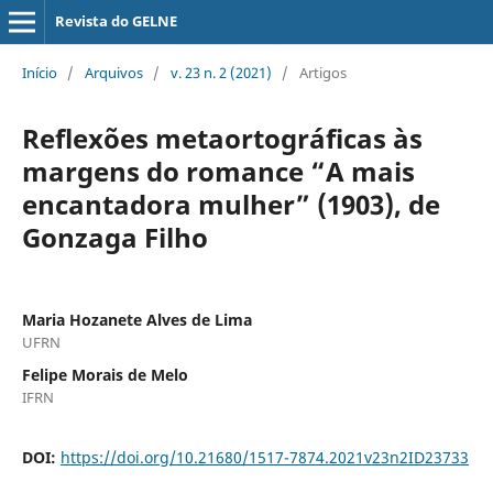
Revista do GELNE
Início
/
Arquivos
/
v. 23 n. 2 (2021)
/
Artigos
Reflexões metaortográficas às
margens do romance “A mais
encantadora mulher” (1903), de
Gonzaga Filho
Maria Hozanete Alves de Lima
UFRN
Felipe Morais de Melo
IFRN
DOI:
https://doi.org/10.21680/1517-7874.2021v23n2ID23733