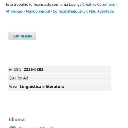
Este trabalho foi licenciado com uma Licença
Creative Commons -
Atribuição - NãoComercial - CompartilhaIgual 3.0 Não Adaptada
.
Submissão
e-ISSN:
2236-0883
Qualis:
A2
Área:
Linguística e literatura
Idioma