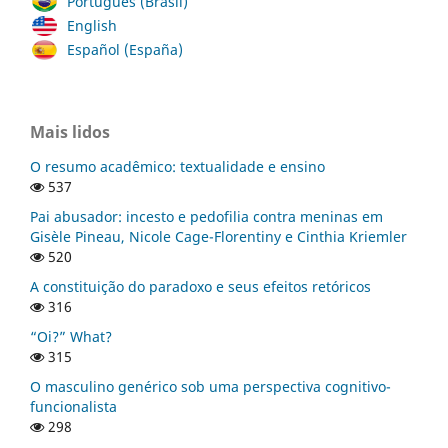
Português (Brasil)
English
Español (España)
Mais lidos
O resumo acadêmico: textualidade e ensino
537
Pai abusador: incesto e pedofilia contra meninas em
Gisèle Pineau, Nicole Cage-Florentiny e Cinthia Kriemler
520
A constituição do paradoxo e seus efeitos retóricos
316
“Oi?” What?
315
O masculino genérico sob uma perspectiva cognitivo-
funcionalista
298