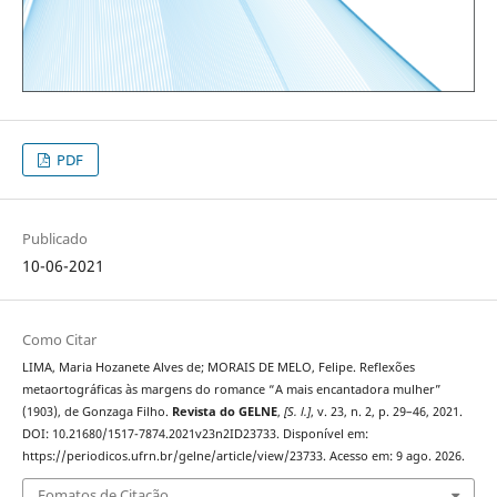
PDF
Publicado
10-06-2021
Como Citar
LIMA, Maria Hozanete Alves de; MORAIS DE MELO, Felipe. Reflexões
metaortográficas às margens do romance “A mais encantadora mulher”
(1903), de Gonzaga Filho.
Revista do GELNE
,
[S. l.]
, v. 23, n. 2, p. 29–46, 2021.
DOI: 10.21680/1517-7874.2021v23n2ID23733. Disponível em:
https://periodicos.ufrn.br/gelne/article/view/23733. Acesso em: 9 ago. 2026.
Fomatos de Citação