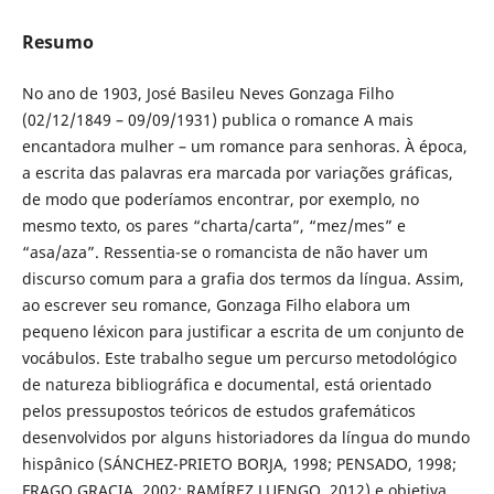
Resumo
No ano de 1903, José Basileu Neves Gonzaga Filho
(02/12/1849 – 09/09/1931) publica o romance A mais
encantadora mulher – um romance para senhoras. À época,
a escrita das palavras era marcada por variações gráficas,
de modo que poderíamos encontrar, por exemplo, no
mesmo texto, os pares “charta/carta”, “mez/mes” e
“asa/aza”. Ressentia-se o romancista de não haver um
discurso comum para a grafia dos termos da língua. Assim,
ao escrever seu romance, Gonzaga Filho elabora um
pequeno léxicon para justificar a escrita de um conjunto de
vocábulos. Este trabalho segue um percurso metodológico
de natureza bibliográfica e documental, está orientado
pelos pressupostos teóricos de estudos grafemáticos
desenvolvidos por alguns historiadores da língua do mundo
hispânico (SÁNCHEZ-PRIETO BORJA, 1998; PENSADO, 1998;
FRAGO GRACIA, 2002; RAMÍREZ LUENGO, 2012) e objetiva