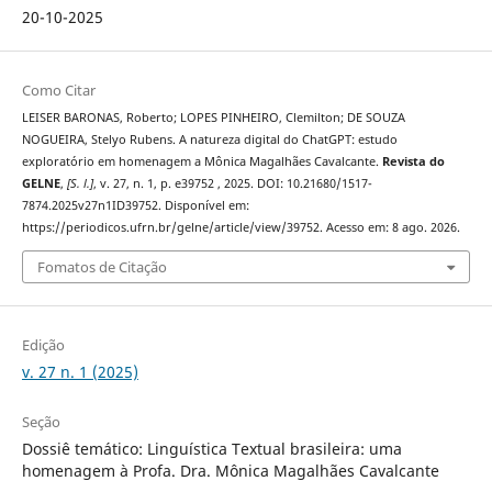
20-10-2025
Como Citar
LEISER BARONAS, Roberto; LOPES PINHEIRO, Clemilton; DE SOUZA
NOGUEIRA, Stelyo Rubens. A natureza digital do ChatGPT: estudo
exploratório em homenagem a Mônica Magalhães Cavalcante.
Revista do
GELNE
,
[S. l.]
, v. 27, n. 1, p. e39752 , 2025. DOI: 10.21680/1517-
7874.2025v27n1ID39752. Disponível em:
https://periodicos.ufrn.br/gelne/article/view/39752. Acesso em: 8 ago. 2026.
Fomatos de Citação
Edição
v. 27 n. 1 (2025)
Seção
Dossiê temático: Linguística Textual brasileira: uma
homenagem à Profa. Dra. Mônica Magalhães Cavalcante