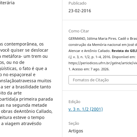
iterária
Publicado
23-02-2016
Como Citar
GERMANO, Idilma Maria Pires. Cadê o Bras
as contemporânea, os
construção da Memória nacional em José 
você quiser se deslocar
Alencar e Antônio Callado.
Revista do GE
ma metáfora- um trem ou
l.]
, v. 3, n. 1/2, p. 1–4, 2016. Disponível em:
os, ou no de
https://periodicos.ufrn.br/gelne/article/v
üísticas, o fato é que a
1. Acesso em: 7 ago. 2026.
o no espaçoreal e
Fomatos de Citação
anslaçãoatravessa muitos
ser a brasilidade tanto
ito da arte
artida(a primeira parada
Edição
idas na segunda metade
v. 3 n. 1/2 (2001)
 obras deAntônio Callado,
eitura esteve o tempo
Seção
 a viagem atravésdo
Artigos