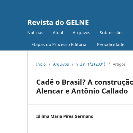
Revista do GELNE
Notícias
Atual
Arquivos
Submissões
Etapas do Processo Editorial
Periodicidade
Início
/
Arquivos
/
v. 3 n. 1/2 (2001)
/
Artigos
Cadê o Brasil? A construçã
Alencar e Antônio Callado
Idilma Maria Pires Germano