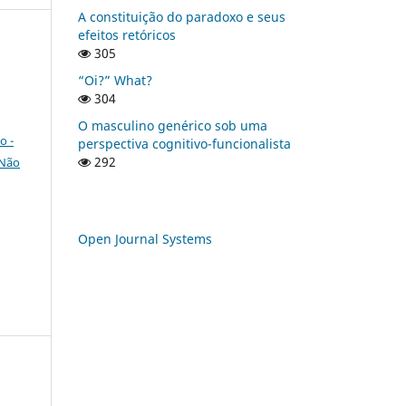
A constituição do paradoxo e seus
efeitos retóricos
305
“Oi?” What?
304
O masculino genérico sob uma
o -
perspectiva cognitivo-funcionalista
292
 Não
Open Journal Systems