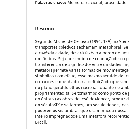
Palavras-chave:
Memória nacional, brasilidade l
Resumo
Segundo Michel de Certeau (1994: 199), naAten
transportes coletivos sechamam metaphorai. Se 
atravésda cidade, deverá fazê-lo a bordo de u
um ônibus. Seja no sentido de conduçãode corp
transferência de significadosentre unidades ling
metáforapermite várias formas de movimentaçã
simbólico.Com efeito, esse mesmo sentido de tr
romances empenhados na definiçãodo que vem a 
no plano geraldo ethos nacional, quanto no âmb
propriamentedita. Se tomarmos como ponto de p
do ônibus) as obras de José deAlencar, produz
do séculoXIX e saltarmos, um século depois, nas
poderemos vislumbrar que o caminhoda nossa l
inteiro impregnadode uma metáfora recorrente:
Brasil.