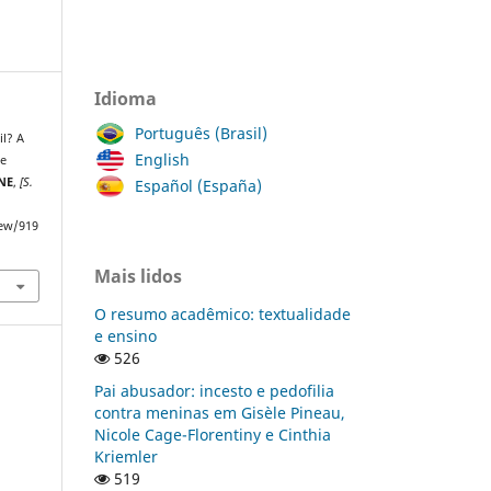
Idioma
Português (Brasil)
il? A
English
de
LNE
,
[S.
Español (España)
iew/919
Mais lidos
O resumo acadêmico: textualidade
e ensino
526
Pai abusador: incesto e pedofilia
contra meninas em Gisèle Pineau,
Nicole Cage-Florentiny e Cinthia
Kriemler
519