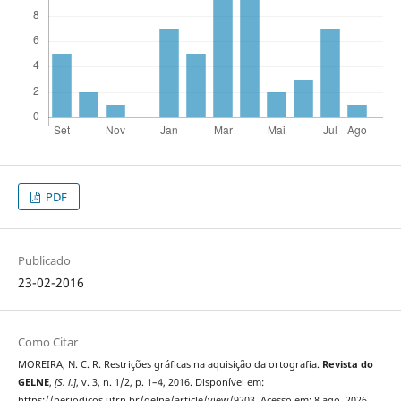
PDF
Publicado
23-02-2016
Como Citar
MOREIRA, N. C. R. Restrições gráficas na aquisição da ortografia.
Revista do
GELNE
,
[S. l.]
, v. 3, n. 1/2, p. 1–4, 2016. Disponível em:
https://periodicos.ufrn.br/gelne/article/view/9203. Acesso em: 8 ago. 2026.