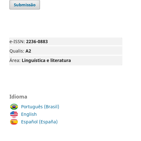
Submissão
e-ISSN:
2236-0883
Qualis:
A2
Área:
Linguística e literatura
Idioma
Português (Brasil)
English
Español (España)