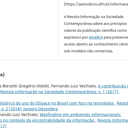
(https://periodicos.ufrn.br/informac
A Revista Informação na Sociedade
Contemporânea adere aos principios 
valores da publicação científica como
expressos por
AmeliCA
para preserva
acceso aberto ao conhecimento cientí
sob modelos não comerciais.
s)
 Borsetti Gregório Vidotti, Fernando Luiz Vechiato,
A contribuição 
,
Revista Informação na Sociedade Contemporânea: v. 1 (2017):
istórico do uso do DSpace no Brasil com foco na tecnologia
,
Revis
v. 2 (2018): Janeiro-Dezembro
nando Luiz Vechiato,
Wayfinding em ambientes informacionais:
o no contexto da encontrabilidade da informação
,
Revista Inform
017)