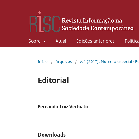
Sobre
Atual
Edições anteriores
Polític
Início
/
Arquivos
/
v. 1 (2017): Número especial - Re
Editorial
Fernando Luiz Vechiato
Downloads