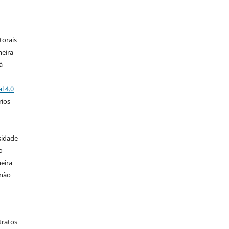
:
torais
meira
á
l 4.0
rios
s
sidade
o
eira
 não
tratos