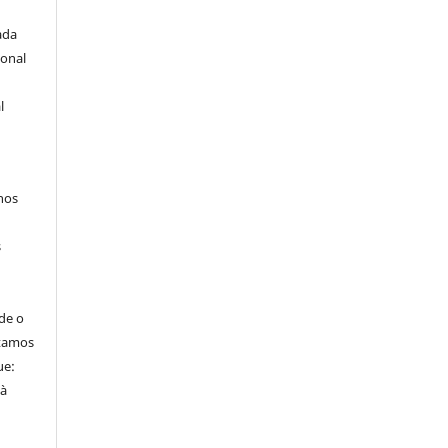
ada
ional
l
hos
s
de o
itamos
ue:
 à