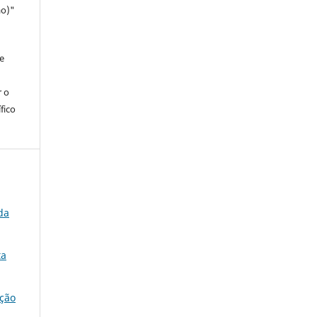
ao)"
e
r o
fico
da
ta
ação