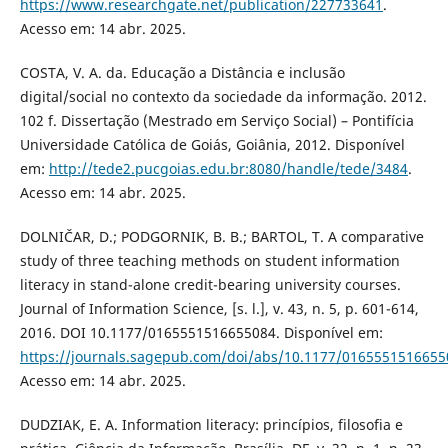
https://www.researchgate.net/publication/227733641
.
Acesso em: 14 abr. 2025.
COSTA, V. A. da. Educação a Distância e inclusão
digital/social no contexto da sociedade da informação. 2012.
102 f. Dissertação (Mestrado em Serviço Social) – Pontifícia
Universidade Católica de Goiás, Goiânia, 2012. Disponível
em:
http://tede2.pucgoias.edu.br:8080/handle/tede/3484
.
Acesso em: 14 abr. 2025.
DOLNIČAR, D.; PODGORNIK, B. B.; BARTOL, T. A comparative
study of three teaching methods on student information
literacy in stand-alone credit-bearing university courses.
Journal of Information Science, [s. l.], v. 43, n. 5, p. 601-614,
2016. DOI 10.1177/0165551516655084. Disponível em:
https://journals.sagepub.com/doi/abs/10.1177/0165551516655
Acesso em: 14 abr. 2025.
DUDZIAK, E. A. Information literacy: princípios, filosofia e