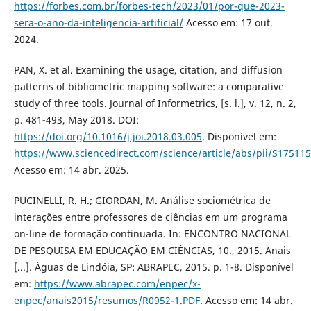
https://forbes.com.br/forbes-tech/2023/01/por-que-2023-
sera-o-ano-da-inteligencia-artificial/
Acesso em: 17 out.
2024.
PAN, X. et al. Examining the usage, citation, and diffusion
patterns of bibliometric mapping software: a comparative
study of three tools. Journal of Informetrics, [s. l.], v. 12, n. 2,
p. 481-493, May 2018. DOI:
https://doi.org/10.1016/j.joi.2018.03.005
. Disponível em:
https://www.sciencedirect.com/science/article/abs/pii/S1751
Acesso em: 14 abr. 2025.
PUCINELLI, R. H.; GIORDAN, M. Análise sociométrica de
interações entre professores de ciências em um programa
on-line de formação continuada. In: ENCONTRO NACIONAL
DE PESQUISA EM EDUCAÇÃO EM CIÊNCIAS, 10., 2015. Anais
[...]. Águas de Lindóia, SP: ABRAPEC, 2015. p. 1-8. Disponível
em:
https://www.abrapec.com/enpec/x-
enpec/anais2015/resumos/R0952-1.PDF
. Acesso em: 14 abr.