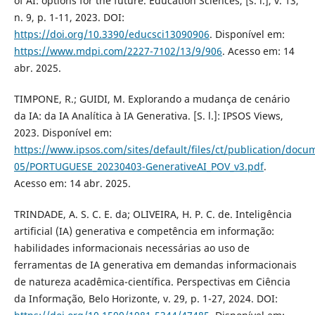
of AI: options for the future. Education Sciences, [s. l.], v. 13,
n. 9, p. 1-11, 2023. DOI:
https://doi.org/10.3390/educsci13090906
. Disponível em:
https://www.mdpi.com/2227-7102/13/9/906
. Acesso em: 14
abr. 2025.
TIMPONE, R.; GUIDI, M. Explorando a mudança de cenário
da IA: da IA Analítica à IA Generativa. [S. l.]: IPSOS Views,
2023. Disponível em:
https://www.ipsos.com/sites/default/files/ct/publication/docu
05/PORTUGUESE_20230403-GenerativeAI_POV_v3.pdf
.
Acesso em: 14 abr. 2025.
TRINDADE, A. S. C. E. da; OLIVEIRA, H. P. C. de. Inteligência
artificial (IA) generativa e competência em informação:
habilidades informacionais necessárias ao uso de
ferramentas de IA generativa em demandas informacionais
de natureza acadêmica-científica. Perspectivas em Ciência
da Informação, Belo Horizonte, v. 29, p. 1-27, 2024. DOI: