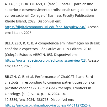
ATLAS, S.; BORTOLOZZI, F. (trad.). ChatGPT para ensino
superior e desenvolvimento profissional: um guia para IA
conversacional. College of Business Faculty Publications,
Rhode Island, 2023. Disponível em:
https://digitalcommons.uri.edu/cba_facpubs/558/
. Acesso
em: 14 abr. 2025.
BELLUZZO, R. C. B. A competência em informação no Brasil:
cenários e espectros. São Paulo: ABECIN Editora, 2018.
(Coleção Estudos ABECIN, 05). Disponível em:
https://portal.abecin.org.br/editora/issue/view/23
. Acesso
em: 14 abr. 2025.
BILGIN, G. B. et al. Performance of ChatGPT-4 and Bard
chatbots in responding to common patient questions on
prostate cancer 177Lu-PSMA-617 therapy. Frontiers in
Oncology, [s. l.], v. 14, p. 1-6, 2024. DOI
10.3389/fonc.2024.1386718. Disponível em:
https://pmc.ncbi.nlm.nih.gov/articles/PMC11272524/
.