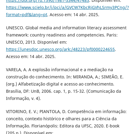
https://doi.org/10.1590/1981-5344/47485
. Disponível em:
https://www.scielo.br/j/pci/a/GVCW7KbcRjGVhLSrmy3PCng/?
format=pdf&lang=pt
. Acesso em: 14 abr. 2025.
UNESCO. Global media and information literacy assessment
framework: country readiness and competencies. Paris:
UNESCO, 2013. Disponível em:
https://unesdoc.unesco.org/ark:/48223/pf0000224655
.
Acesso em: 14 abr. 2025.
VARELA, A. A explosão informacional e a mediação na
construção do conhecimento. In: MIRANDA, A.; SIMEÃO, E.
(org.) Alfabetização digital e acesso ao conhecimento.
Brasília, DF: UnB, 2006. cap. 1, p. 15-32. (Comunicação da
Informação, v. 4).
VITORINO, E. V.; PIANTOLA, D. Competência em informação:
conceito, contexto histórico e olhares para a Ciência da
Informação. Florianópolis: Editora da UFSC, 2020. E-book
(205 p.). Disponível em: