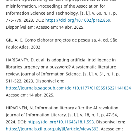
misinformation. Proceedings of the Association for
Information Science and Technology, [s. l.], v. 60, n. 1, p.
775-779, 2023. DOI:
https://doi.org/10.1002/pra2.859
.
Disponível em: Acesso em: 14 abr. 2025.
GIL, A. C. Como elaborar projetos de pesquisa. 4. ed. São
Paulo: Atlas, 2002.
HARISANTY, D. et al. Is adopting artificial intelligence in
libraries urgency or a buzzword? A systematic literature
review. Journal of Information Science, [s. l.], v. 51, n. 1, p.
511-522, 2023. Disponível em:
https://journals.sagepub.com/doi/10.1177/01655515221141034
Acesso em: 14 abr. 2025.
HIRVONEN, N. Information literacy after the AI revolution.
Journal of Information Literacy, [s. l.], v. 18, n. 1, p. 47-54,
2024. DOI:
https://doi.org/10.11645/18.1.593
. Disponível em:
https://journals.cilip.org.uk/jil/article/view/593
. Acesso em: