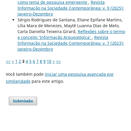
como tema de pesquisa emergente
,
Revista
Informação na Sociedade Contemporânea: v. 9 (2025):
Janeiro-Dezembro
Sérgio Rodrigues de Santana, Eliane Epifane Martins,
Lília Mara de Menezes, Maytê Luanna Dias de Melo,
Carla Daniella Teixeira Girard,
Reflexões sobre o termo
e conceito ‘Informação Arqueológica’
,
Revista
Informação na Sociedade Contemporânea: v. 7 (2023):
Janeiro-Dezembro
<<
<
1
2
3
4
5
6
7
8
9
10
>
>>
Você também pode
iniciar uma pesquisa avançada por
similaridade
para este artigo.
Submissão