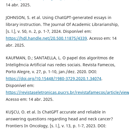
14 abr. 2025.
JOHNSON, S. et al. Using ChatGPT-generated essays in
library instruction. The Journal Of Academic Librarianship,
[s. l.], v. 50, n. 2, p. 1-7, 2024. Disponível em:
https://hdl.handle.net/20.500.11875/4339
. Acesso em: 14
abr. 2025.
KAUFMAN, D.; SANTAELLA, L. O papel dos algoritmos de
Inteligência Artificial nas redes sociais. Revista Famecos,
Porto Alegre, v. 27, p. 1-10, jan./dez. 2020. DOI:
https://doi.org/10.15448/1980-3729.2020.1.34074
.
Disponível em:
https://revistaseletronicas.pucrs.br/revistafamecos/article/vi
Acesso em: 14 abr. 2025.
KUŞCU, O. et al. Is ChatGPT accurate and reliable in
answering questions regarding head and neck cancer?
Frontiers In Oncology, [s. l.], v. 13, p. 1-7, 2023. DOI: