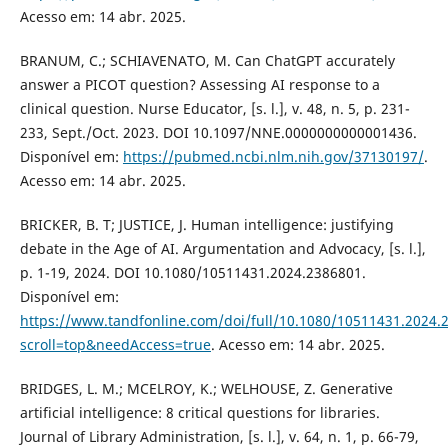
Acesso em: 14 abr. 2025.
BRANUM, C.; SCHIAVENATO, M. Can ChatGPT accurately
answer a PICOT question? Assessing AI response to a
clinical question. Nurse Educator, [s. l.], v. 48, n. 5, p. 231-
233, Sept./Oct. 2023. DOI 10.1097/NNE.0000000000001436.
Disponível em:
https://pubmed.ncbi.nlm.nih.gov/37130197/
.
Acesso em: 14 abr. 2025.
BRICKER, B. T; JUSTICE, J. Human intelligence: justifying
debate in the Age of AI. Argumentation and Advocacy, [s. l.],
p. 1-19, 2024. DOI 10.1080/10511431.2024.2386801.
Disponível em:
https://www.tandfonline.com/doi/full/10.1080/10511431.2024.
scroll=top&needAccess=true
. Acesso em: 14 abr. 2025.
BRIDGES, L. M.; MCELROY, K.; WELHOUSE, Z. Generative
artificial intelligence: 8 critical questions for libraries.
Journal of Library Administration, [s. l.], v. 64, n. 1, p. 66-79,