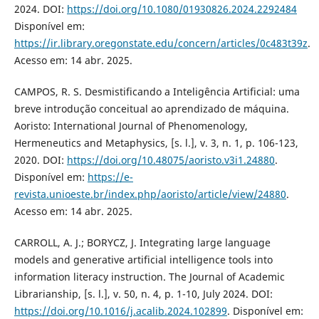
2024. DOI:
https://doi.org/10.1080/01930826.2024.2292484
Disponível em:
https://ir.library.oregonstate.edu/concern/articles/0c483t39z
.
Acesso em: 14 abr. 2025.
CAMPOS, R. S. Desmistificando a Inteligência Artificial: uma
breve introdução conceitual ao aprendizado de máquina.
Aoristo: International Journal of Phenomenology,
Hermeneutics and Metaphysics, [s. l.], v. 3, n. 1, p. 106-123,
2020. DOI:
https://doi.org/10.48075/aoristo.v3i1.24880
.
Disponível em:
https://e-
revista.unioeste.br/index.php/aoristo/article/view/24880
.
Acesso em: 14 abr. 2025.
CARROLL, A. J.; BORYCZ, J. Integrating large language
models and generative artificial intelligence tools into
information literacy instruction. The Journal of Academic
Librarianship, [s. l.], v. 50, n. 4, p. 1-10, July 2024. DOI:
https://doi.org/10.1016/j.acalib.2024.102899
. Disponível em: