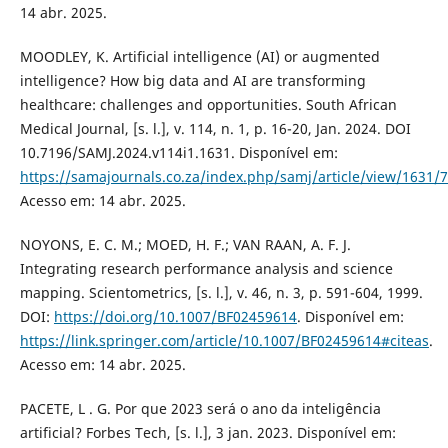
14 abr. 2025.
MOODLEY, K. Artificial intelligence (AI) or augmented
intelligence? How big data and AI are transforming
healthcare: challenges and opportunities. South African
Medical Journal, [s. l.], v. 114, n. 1, p. 16-20, Jan. 2024. DOI
10.7196/SAMJ.2024.v114i1.1631. Disponível em:
https://samajournals.co.za/index.php/samj/article/view/1631/
Acesso em: 14 abr. 2025.
NOYONS, E. C. M.; MOED, H. F.; VAN RAAN, A. F. J.
Integrating research performance analysis and science
mapping. Scientometrics, [s. l.], v. 46, n. 3, p. 591-604, 1999.
DOI:
https://doi.org/10.1007/BF02459614
. Disponível em:
https://link.springer.com/article/10.1007/BF02459614#citeas
.
Acesso em: 14 abr. 2025.
PACETE, L . G. Por que 2023 será o ano da inteligência
artificial? Forbes Tech, [s. l.], 3 jan. 2023. Disponível em: