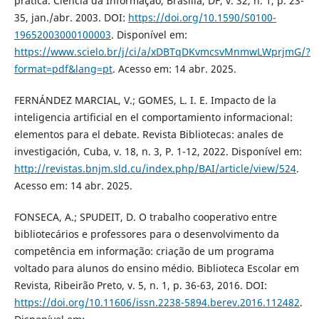
prática. Ciência da Informação, Brasília, DF, v. 32, n. 1, p. 23-
35, jan./abr. 2003. DOI:
https://doi.org/10.1590/S0100-
19652003000100003
. Disponível em:
https://www.scielo.br/j/ci/a/xDBTqDKvmcsvMnmwLWprjmG/?
format=pdf&lang=pt
. Acesso em: 14 abr. 2025.
FERNÁNDEZ MARCIAL, V.; GOMES, L. I. E. Impacto de la
inteligencia artificial en el comportamiento informacional:
elementos para el debate. Revista Bibliotecas: anales de
investigación, Cuba, v. 18, n. 3, P. 1-12, 2022. Disponível em:
http://revistas.bnjm.sld.cu/index.php/BAI/article/view/524
.
Acesso em: 14 abr. 2025.
FONSECA, A.; SPUDEIT, D. O trabalho cooperativo entre
bibliotecários e professores para o desenvolvimento da
competência em informação: criação de um programa
voltado para alunos do ensino médio. Biblioteca Escolar em
Revista, Ribeirão Preto, v. 5, n. 1, p. 36-63, 2016. DOI:
https://doi.org/10.11606/issn.2238-5894.berev.2016.112482
.