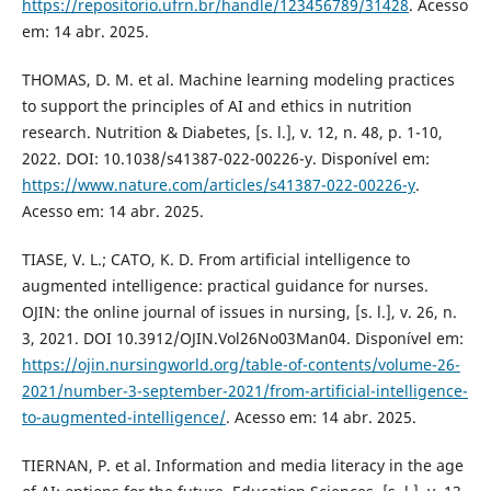
https://repositorio.ufrn.br/handle/123456789/31428
. Acesso
em: 14 abr. 2025.
THOMAS, D. M. et al. Machine learning modeling practices
to support the principles of AI and ethics in nutrition
research. Nutrition & Diabetes, [s. l.], v. 12, n. 48, p. 1-10,
2022. DOI: 10.1038/s41387-022-00226-y. Disponível em:
https://www.nature.com/articles/s41387-022-00226-y
.
Acesso em: 14 abr. 2025.
TIASE, V. L.; CATO, K. D. From artificial intelligence to
augmented intelligence: practical guidance for nurses.
OJIN: the online journal of issues in nursing, [s. l.], v. 26, n.
3, 2021. DOI 10.3912/OJIN.Vol26No03Man04. Disponível em:
https://ojin.nursingworld.org/table-of-contents/volume-26-
2021/number-3-september-2021/from-artificial-intelligence-
to-augmented-intelligence/
. Acesso em: 14 abr. 2025.
TIERNAN, P. et al. Information and media literacy in the age