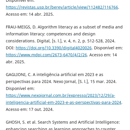
Disponível em:
https://revistas.usp.br/berev/article/view/112482/116766
.
Acesso em: 14 abr. 2025.
FRAU-MEIGS, D. Algorithm literacy as a subset of media and
information literacy: competences and design
considerations. Digital, [s. l.], v. 4, n. 2, p. 512-528, 2024.
DOI:
https://doi.org/10.3390/digital4020026
. Disponível em:
https://www.mdpi.com/2673-6470/4/2/26
. Acesso em: 14
abr. 2025.
GAGLIONI, C. A inteligência artificial em 2023 e as
perspectivas para 2024. Nexo Jornal, [S. l.], 15 mar. 2024.
Disponível em:
https://www.nexojornal.com.br/expresso/2023/12/29/a-
inteligencia-artificial-em-2023-e-as-perspectivas-para-2024
.
Acesso em: 17 out. 2024.
GHOSH, S. et al. Search Systems and Artificial Intelligence:
enhancing searching as learning approaches to counter