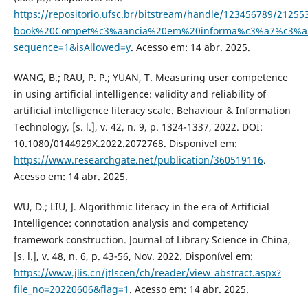
https://repositorio.ufsc.br/bitstream/handle/123456789/21255
book%20Compet%c3%aancia%20em%20informa%c3%a7%c3%a3
sequence=1&isAllowed=y
. Acesso em: 14 abr. 2025.
WANG, B.; RAU, P. P.; YUAN, T. Measuring user competence
in using artificial intelligence: validity and reliability of
artificial intelligence literacy scale. Behaviour & Information
Technology, [s. l.], v. 42, n. 9, p. 1324-1337, 2022. DOI:
10.1080/0144929X.2022.2072768. Disponível em:
https://www.researchgate.net/publication/360519116
.
Acesso em: 14 abr. 2025.
WU, D.; LIU, J. Algorithmic literacy in the era of Artificial
Intelligence: connotation analysis and competency
framework construction. Journal of Library Science in China,
[s. l.], v. 48, n. 6, p. 43-56, Nov. 2022. Disponível em:
https://www.jlis.cn/jtlscen/ch/reader/view_abstract.aspx?
file_no=20220606&flag=1
. Acesso em: 14 abr. 2025.