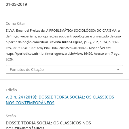
01-05-2019
Como Citar
SILVA, Emanuel Freitas da. A PROBLEMÁTICA SOCIOLÓGICA DO CARISMA: a
definição weberiana, apropriações sócioantropológicas e um estudo de caso
a partir da noção conceitual.
Revista Inter-Legere
,
[S. l.]
, v. 2, n. 24, p. 137–
165, 2019. DOI: 10.21680/1982-1662.2019v2n24ID16420. Disponível em:
https://periodicos.ufrn.br/interlegere/article/view/16420. Acesso em: 7 ago.
2026.
Fomatos de Citação
Edição
v. 2 n. 24 (2019): DOSSIÊ TEORIA SOCIAL: OS CLÁSSICOS
NOS CONTEMPORÂNEOS
Seção
DOSSIÊ TEORIA SOCIAL: OS CLÁSSICOS NOS
CONTEMPORÂNEOS