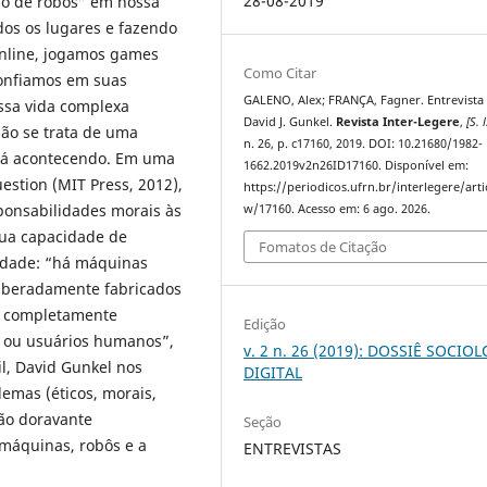
28-08-2019
o de robôs” em nossa
dos os lugares e fazendo
online, jogamos games
Como Citar
confiamos em suas
GALENO, Alex; FRANÇA, Fagner. Entrevista
ssa vida complexa
David J. Gunkel.
Revista Inter-Legere
,
[S. l
ão se trata de uma
n. 26, p. c17160, 2019. DOI: 10.21680/1982-
está acontecendo. Em uma
1662.2019v2n26ID17160. Disponível em:
stion (MIT Press, 2012),
https://periodicos.ufrn.br/interlegere/arti
sponsabilidades morais às
w/17160. Acesso em: 6 ago. 2026.
sua capacidade de
Fomatos de Citação
nidade: “há máquinas
liberadamente fabricados
m completamente
Edição
s ou usuários humanos”,
v. 2 n. 26 (2019): DOSSIÊ SOCIO
il, David Gunkel nos
DIGITAL
lemas (éticos, morais,
ção doravante
Seção
 máquinas, robôs e a
ENTREVISTAS