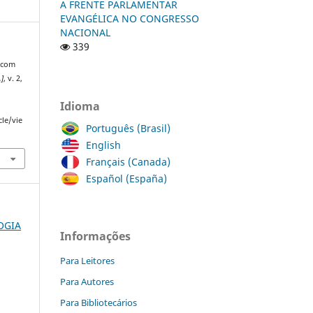
A FRENTE PARLAMENTAR
EVANGÉLICA NO CONGRESSO
NACIONAL
339
 com
.]
, v. 2,
Idioma
cle/vie
Português (Brasil)
English
Français (Canada)
Español (España)
LOGIA
Informações
Para Leitores
Para Autores
Para Bibliotecários