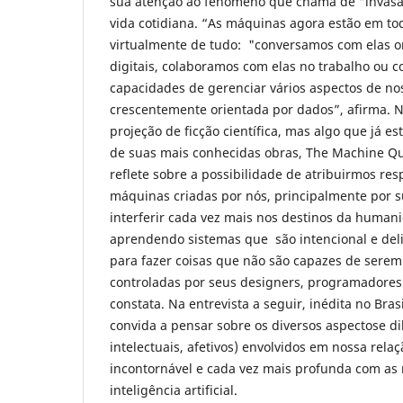
sua atenção ao fenômeno que chama de “invasã
vida cotidiana. “As máquinas agora estão em to
virtualmente de tudo: "conversamos com elas 
digitais, colaboramos com elas no trabalho ou 
capacidades de gerenciar vários aspectos de no
crescentemente orientada por dados”, afirma. N
projeção de ficção científica, mas algo que já 
de suas mais conhecidas obras, The Machine Que
reflete sobre a possibilidade de atribuirmos re
máquinas criadas por nós, principalmente por 
interferir cada vez mais nos destinos da huma
aprendendo sistemas que são intencional e de
para fazer coisas que não são capazes de sere
controladas por seus designers, programadore
constata. Na entrevista a seguir, inédita no Bras
convida a pensar sobre os diversos aspectose di
intelectuais, afetivos) envolvidos em nossa rela
incontornável e cada vez mais profunda com as
inteligência artificial.