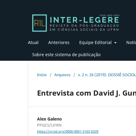
Atual
Anteriores
Equipe Editorial
Notí
Sobre este sistema de publicação
Início
/
Arquivos
/
v. 2 n. 26 (2019): DOSSIÊ SOCI
Entrevista com David J. Gu
Alex Galeno
PPGCS/UFRN
https://orcid.org/0000-0001-5103-0339