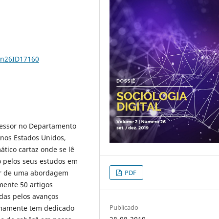
2n26ID17160
ofessor no Departamento
 nos Estados Unidos,
tico cartaz onde se lê
 pelos seus estudos em
PDF
tir de uma abordagem
mente 50 artigos
cadas pelos avanços
Publicado
imamente tem dedicado