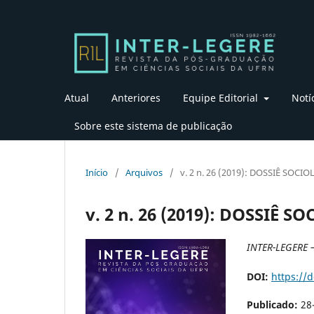
Atual
Anteriores
Equipe Editorial
Notí
Sobre este sistema de publicação
Início
/
Arquivos
/
v. 2 n. 26 (2019): DOSSIÊ SOCI
v. 2 n. 26 (2019): DOSSIÊ 
INTER-LEGERE 
DOI:
https://
Publicado:
28