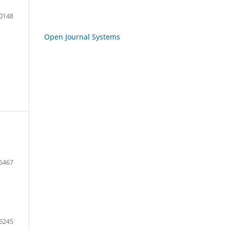
0148
Open Journal Systems
6467
6245