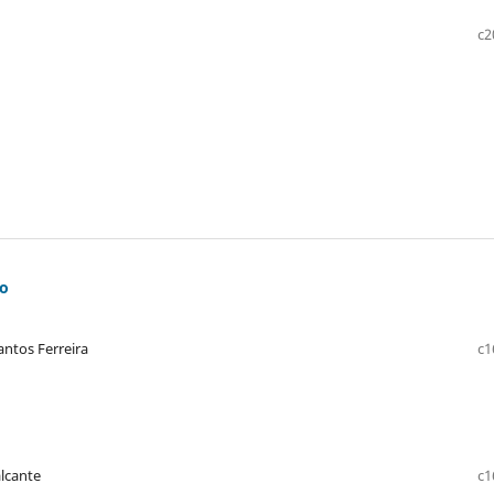
c2
ão
antos Ferreira
c1
alcante
c1