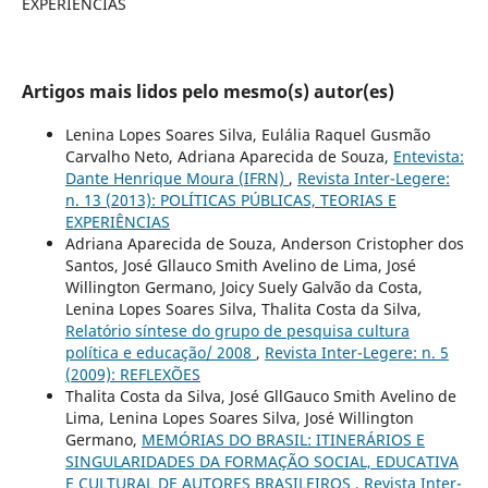
EXPERIÊNCIAS
Artigos mais lidos pelo mesmo(s) autor(es)
Lenina Lopes Soares Silva, Eulália Raquel Gusmão
Carvalho Neto, Adriana Aparecida de Souza,
Entevista:
Dante Henrique Moura (IFRN)
,
Revista Inter-Legere:
n. 13 (2013): POLÍTICAS PÚBLICAS, TEORIAS E
EXPERIÊNCIAS
Adriana Aparecida de Souza, Anderson Cristopher dos
Santos, José Gllauco Smith Avelino de Lima, José
Willington Germano, Joicy Suely Galvão da Costa,
Lenina Lopes Soares Silva, Thalita Costa da Silva,
Relatório síntese do grupo de pesquisa cultura
política e educação/ 2008
,
Revista Inter-Legere: n. 5
(2009): REFLEXÕES
Thalita Costa da Silva, José GllGauco Smith Avelino de
Lima, Lenina Lopes Soares Silva, José Willington
Germano,
MEMÓRIAS DO BRASIL: ITINERÁRIOS E
SINGULARIDADES DA FORMAÇÃO SOCIAL, EDUCATIVA
E CULTURAL DE AUTORES BRASILEIROS
,
Revista Inter-