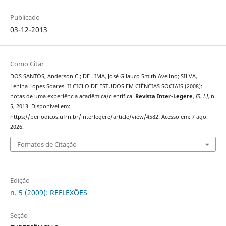
Publicado
03-12-2013
Como Citar
DOS SANTOS, Anderson C.; DE LIMA, José Gllauco Smith Avelino; SILVA,
Lenina Lopes Soares. II CICLO DE ESTUDOS EM CIÊNCIAS SOCIAIS (2008):
notas de uma experiência acadêmica/científica.
Revista Inter-Legere
,
[S. l.]
, n.
5, 2013. Disponível em:
https://periodicos.ufrn.br/interlegere/article/view/4582. Acesso em: 7 ago.
2026.
Fomatos de Citação
Edição
n. 5 (2009): REFLEXÕES
Seção