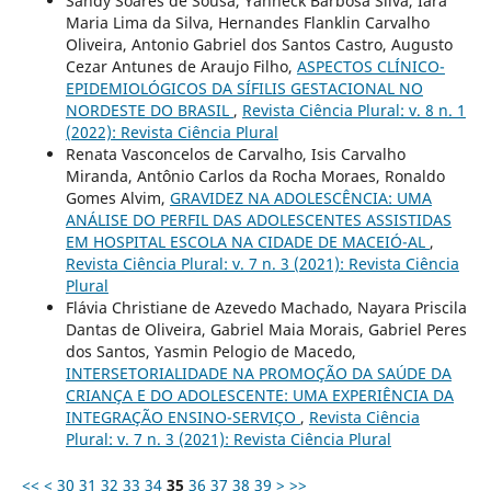
Sandy Soares de Sousa, Yanneck Barbosa Silva, Iara
Maria Lima da Silva, Hernandes Flanklin Carvalho
Oliveira, Antonio Gabriel dos Santos Castro, Augusto
Cezar Antunes de Araujo Filho,
ASPECTOS CLÍNICO-
EPIDEMIOLÓGICOS DA SÍFILIS GESTACIONAL NO
NORDESTE DO BRASIL
,
Revista Ciência Plural: v. 8 n. 1
(2022): Revista Ciência Plural
Renata Vasconcelos de Carvalho, Isis Carvalho
Miranda, Antônio Carlos da Rocha Moraes, Ronaldo
Gomes Alvim,
GRAVIDEZ NA ADOLESCÊNCIA: UMA
ANÁLISE DO PERFIL DAS ADOLESCENTES ASSISTIDAS
EM HOSPITAL ESCOLA NA CIDADE DE MACEIÓ-AL
,
Revista Ciência Plural: v. 7 n. 3 (2021): Revista Ciência
Plural
Flávia Christiane de Azevedo Machado, Nayara Priscila
Dantas de Oliveira, Gabriel Maia Morais, Gabriel Peres
dos Santos, Yasmin Pelogio de Macedo,
INTERSETORIALIDADE NA PROMOÇÃO DA SAÚDE DA
CRIANÇA E DO ADOLESCENTE: UMA EXPERIÊNCIA DA
INTEGRAÇÃO ENSINO-SERVIÇO
,
Revista Ciência
Plural: v. 7 n. 3 (2021): Revista Ciência Plural
<<
<
30
31
32
33
34
35
36
37
38
39
>
>>