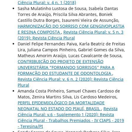
Ciência Plural: v. 4 n. 1 (2018)
Sasha Mulatinho Lustosa de Sousa, Isabela Dantas
Torres de Araújo, Priscila Silva Abrantes, Boniek
Castillo Dutra Borges, Isauremi Vieira de Assunção,
HARMONIZAÇÃO DO SORRISO COM GENGIVOPLASTIA
E RESINA COMPOSTA
,
Revista Ciência Plural: v. 5 n. 3
(2019): Revista Ciência Plural
Daniel Felipe Fernandes Paiva, Karla Beatriz de Freitas
Lira, Juliana Campos Pinheiro, Gabriel Gomes da Silva,
Matheus Amorim Araújo, Lucas Cavalcante de Sousa,
CONTRIBUIÇÃO DO PROJETO DE EXTENSÃO
UNIVERSITÁRIA “FORMANDO SORRISOS” PARA A
FORMAÇÃO DO ESTUDANTE DE ODONTOLOGIA
,
Revista Ciência Plural: v. 6 n. 2 (2020): Revista Ciência
Plural
Amanda Costa Pinheiro, Samuel Chaves Cardoso de
Matos, Zenira Martins Silva, Lis Cardoso Medeiros,
PERFIL EPIDEMIOLÓGICO DA MORTALIDADE
NEONATAL NO ESTADO DO PIAUÍ, BRASIL
,
Revista
Ciência Plural: v.6 - Suplemento 1 (2020): Revista
Ciência Plural - Trabalhos Premiados - IV CIAPS - 2019
- Teresina/PI