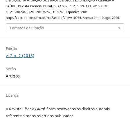
ENFOQUE NA ATUAÇÃO DOS PROFISSIONAIS DA ATENÇÃO PRIMÁRIA À
SAÚDE.
Revista Ciência Plural
,
[S. l.]
, v. 2, n. 2, p. 99–113, 2016. DOI:
10.21680/2446-7286.2016v2n2ID10974. Disponível em:
https://periodicos.ufrn.br/rcp/article/view/10974. Acesso em: 10 ago. 2026.
Fomatos de Citação
Edição
v. 2 n. 2 (2016)
Seção
Artigos
Licença
À Revista
Ciência Plural
ficam reservados os direitos autorais
referente a todos os artigos publicados.