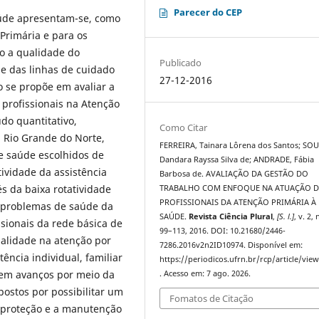
Parecer do CEP
aúde apresentam-se, como
Primária e para os
do a qualidade do
Publicado
de das linhas de cuidado
27-12-2016
 se propõe em avaliar a
profissionais na Atenção
do quantitativo,
Como Citar
, Rio Grande do Norte,
FERREIRA, Tainara Lôrena dos Santos; SOU
e saúde escolhidos de
Dandara Rayssa Silva de; ANDRADE, Fábia
ividade da assistência
Barbosa de. AVALIAÇÃO DA GESTÃO DO
s da baixa rotatividade
TRABALHO COM ENFOQUE NA ATUAÇÃO 
PROFISSIONAIS DA ATENÇÃO PRIMÁRIA À
 problemas de saúde da
SAÚDE.
Revista Ciência Plural
,
[S. l.]
, v. 2, 
ssionais da rede básica de
99–113, 2016. DOI: 10.21680/2446-
alidade na atenção por
7286.2016v2n2ID10974. Disponível em:
ência individual, familiar
https://periodicos.ufrn.br/rcp/article/vie
tem avanços por meio da
. Acesso em: 7 ago. 2026.
ostos por possibilitar um
Fomatos de Citação
a proteção e a manutenção