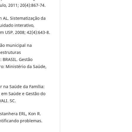
lo, 2011; 20(4):867-74.
 AL. Sistematização da
idado interativo,
m USP. 2008; 42(4):643-8.
tão municipal na
 estruturas
: BRASIL. Gestão
ro: Ministério da Saúde,
ar na Saúde da Família:
o em Saúde e Gestão do
VALI. SC.
astanhera ERL, Kon R.
ntificando problemas.