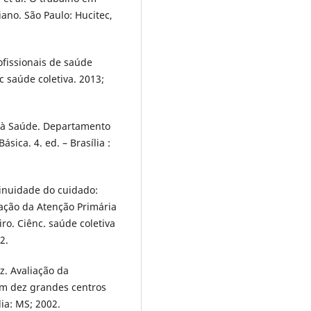
ano. São Paulo: Hucitec,
ofissionais de saúde
c saúde coletiva. 2013;
o à Saúde. Departamento
sica. 4. ed. – Brasília :
inuidade do cuidado:
iação da Atenção Primária
ro. Ciênc. saúde coletiva
2.
z. Avaliação da
m dez grandes centros
lia: MS; 2002.