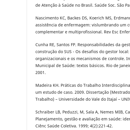
de Atenção à Saúde no Brasil. Saúde Soc. São Pau
Nascimento KC, Backes DS, Koerich MS, Erdmann
assistência de enfermagem: vislumbrando um cu
complementar e multiprofissional. Rev Esc Enfer
Cunha RE, Santos FP. Responsabilidades da ges
construção do SUS - Os desafios do gestor local:
organizacionais e os mecanismos de controle. In
Municipal de Saúde: textos básicos. Rio de Janei
2001.
Madeira KH. Práticas do Trabalho Interdisciplin
um estudo de caso. 2009. Dissertação (Mestrad
Trabalho) – Universidade do Vale do Itajaí – UNI
Schraiber LB, Peduzzi, M, Sala A, Nemes MIB, C
Planejamento, gestão e avaliação em saúde: ide
Ciênc Saúde Coletiva. 1999; 4(2):221-42.