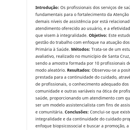
Introdução:
Os profissionais dos serviços de s
fundamentais para o fortalecimento da Atenção 
demais níveis de assistência por está relaciona
atendimento oferecido ao usuário, e a efetivida
que visem à integralidade.
Objetivo:
Este estudo
gestão do trabalho com enfoque na atuação dos 
Primária à Saúde.
Métodos:
Trata-se de um estu
avaliativo, realizado no município de Santa Cruz
sendo a amostra formada por 10 profissionais d
modo aleatório.
Resultados:
Observou-se a posit
prestada para a continuidade do cuidado, atravé
de profissionais, o conhecimento adequado dos
comunidade e outras variáveis na ótica de profi
saúde, proporcionando um atendimento com qu
ser um modelo assistencialista com fins de assist
e comunitária.
Conclusões:
Conclui-se que exis
integralidade e da continuidade do cuidado prop
enfoque biopsicossocial e buscar a promoção, 