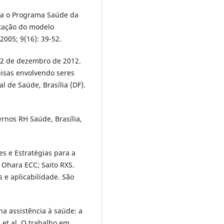
ra o Programa Saúde da
ntação do modelo
2005; 9(16): 39-52.
 12 de dezembro de 2012.
isas envolvendo seres
 de Saúde, Brasília (DF).
ernos RH Saúde, Brasília,
zes e Estratégias para a
 Ohara ECC; Saito RXS.
s e aplicabilidade. São
a assistência à saúde: a
 et al. O trabalho em