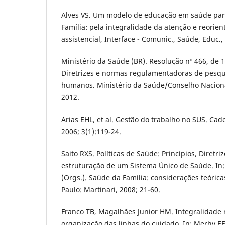
Alves VS. Um modelo de educação em saúde pa
Família: pela integralidade da atenção e reorie
assistencial, Interface - Comunic., Saúde, Educ., 
Ministério da Saúde (BR). Resolução nº 466, de
Diretrizes e normas regulamentadoras de pesqu
humanos. Ministério da Saúde/Conselho Nacional
2012.
Arias EHL, et al. Gestão do trabalho no SUS. Cad
2006; 3(1):119-24.
Saito RXS. Políticas de Saúde: Princípios, Diretri
estruturação de um Sistema Único de Saúde. In:
(Orgs.). Saúde da Família: considerações teórica
Paulo: Martinari, 2008; 21-60.
Franco TB, Magalhães Junior HM. Integralidade n
organização das linhas do cuidado. In: Merhy EE