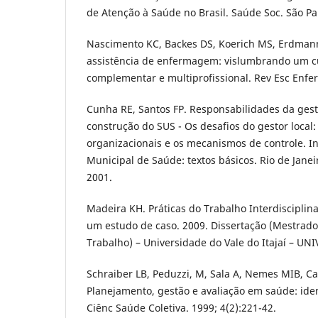
de Atenção à Saúde no Brasil. Saúde Soc. São Pau
Nascimento KC, Backes DS, Koerich MS, Erdmann
assistência de enfermagem: vislumbrando um cu
complementar e multiprofissional. Rev Esc Enfer
Cunha RE, Santos FP. Responsabilidades da ges
construção do SUS - Os desafios do gestor local:
organizacionais e os mecanismos de controle. In
Municipal de Saúde: textos básicos. Rio de Janei
2001.
Madeira KH. Práticas do Trabalho Interdisciplin
um estudo de caso. 2009. Dissertação (Mestrad
Trabalho) – Universidade do Vale do Itajaí – UNI
Schraiber LB, Peduzzi, M, Sala A, Nemes MIB, C
Planejamento, gestão e avaliação em saúde: ide
Ciênc Saúde Coletiva. 1999; 4(2):221-42.