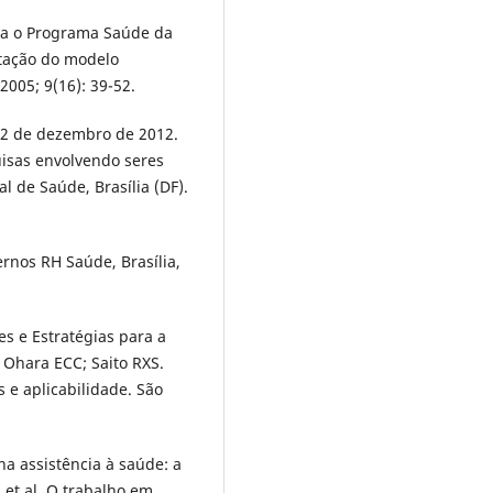
ra o Programa Saúde da
ntação do modelo
2005; 9(16): 39-52.
 12 de dezembro de 2012.
isas envolvendo seres
 de Saúde, Brasília (DF).
ernos RH Saúde, Brasília,
zes e Estratégias para a
 Ohara ECC; Saito RXS.
s e aplicabilidade. São
a assistência à saúde: a
 et al. O trabalho em