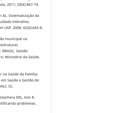
lo, 2011; 20(4):867-74.
 AL. Sistematização da
idado interativo,
m USP. 2008; 42(4):643-8.
tão municipal na
 estruturas
: BRASIL. Gestão
ro: Ministério da Saúde,
ar na Saúde da Família:
o em Saúde e Gestão do
VALI. SC.
astanhera ERL, Kon R.
ntificando problemas.