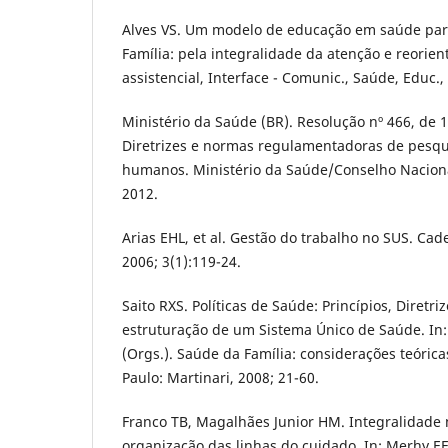
Alves VS. Um modelo de educação em saúde pa
Família: pela integralidade da atenção e reorie
assistencial, Interface - Comunic., Saúde, Educ., 
Ministério da Saúde (BR). Resolução nº 466, de
Diretrizes e normas regulamentadoras de pesqu
humanos. Ministério da Saúde/Conselho Nacional
2012.
Arias EHL, et al. Gestão do trabalho no SUS. Cad
2006; 3(1):119-24.
Saito RXS. Políticas de Saúde: Princípios, Diretri
estruturação de um Sistema Único de Saúde. In:
(Orgs.). Saúde da Família: considerações teórica
Paulo: Martinari, 2008; 21-60.
Franco TB, Magalhães Junior HM. Integralidade n
organização das linhas do cuidado. In: Merhy EE