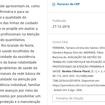
Parecer do CEP
aúde apresentam-se, como
Primária e para os
do a qualidade do
Publicado
de das linhas de cuidado
27-12-2016
 se propõe em avaliar a
profissionais na Atenção
do quantitativo,
Como Citar
, Rio Grande do Norte,
FERREIRA, Tainara Lôrena dos Santos; SOU
e saúde escolhidos de
Dandara Rayssa Silva de; ANDRADE, Fábia
ividade da assistência
Barbosa de. AVALIAÇÃO DA GESTÃO DO
s da baixa rotatividade
TRABALHO COM ENFOQUE NA ATUAÇÃO 
PROFISSIONAIS DA ATENÇÃO PRIMÁRIA À
 problemas de saúde da
SAÚDE.
Revista Ciência Plural
,
[S. l.]
, v. 2, 
ssionais da rede básica de
99–113, 2016. DOI: 10.21680/2446-
alidade na atenção por
7286.2016v2n2ID10974. Disponível em:
ência individual, familiar
https://periodicos.ufrn.br/rcp/article/vie
tem avanços por meio da
. Acesso em: 6 ago. 2026.
ostos por possibilitar um
Fomatos de Citação
a proteção e a manutenção